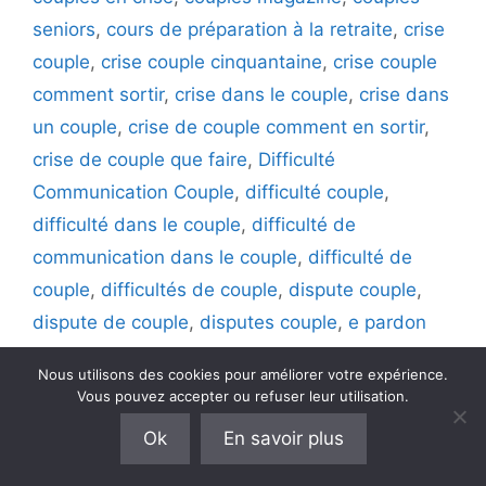
seniors
,
cours de préparation à la retraite
,
crise
couple
,
crise couple cinquantaine
,
crise couple
comment sortir
,
crise dans le couple
,
crise dans
un couple
,
crise de couple comment en sortir
,
crise de couple que faire
,
Difficulté
Communication Couple
,
difficulté couple
,
difficulté dans le couple
,
difficulté de
communication dans le couple
,
difficulté de
couple
,
difficultés de couple
,
dispute couple
,
dispute de couple
,
disputes couple
,
e pardon
dans le couple
,
ennui couple
,
est ce que mon
Nous utilisons des cookies pour améliorer votre expérience.
couple va durer
,
etre en couple
,
etre heureux en
Vous pouvez accepter ou refuser leur utilisation.
couple
,
faire confiance en amour
,
faire un break
Ok
En savoir plus
dans le couple
,
faire un break dans son couple
,
faire un break dans un couple
,
faire une pause