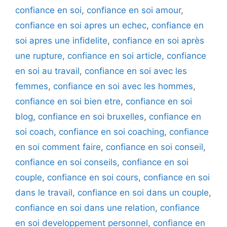
confiance en soi
,
confiance en soi amour
,
confiance en soi apres un echec
,
confiance en
soi apres une infidelite
,
confiance en soi après
une rupture
,
confiance en soi article
,
confiance
en soi au travail
,
confiance en soi avec les
femmes
,
confiance en soi avec les hommes
,
confiance en soi bien etre
,
confiance en soi
blog
,
confiance en soi bruxelles
,
confiance en
soi coach
,
confiance en soi coaching
,
confiance
en soi comment faire
,
confiance en soi conseil
,
confiance en soi conseils
,
confiance en soi
couple
,
confiance en soi cours
,
confiance en soi
dans le travail
,
confiance en soi dans un couple
,
confiance en soi dans une relation
,
confiance
en soi developpement personnel
,
confiance en