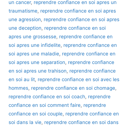
un cancer
,
reprendre confiance en soi apres un
traumatisme
,
reprendre confiance en soi apres
une agression
,
reprendre confiance en soi apres
une deception
,
reprendre confiance en soi
apres une grossesse
,
reprendre confiance en
soi apres une infidelite
,
reprendre confiance en
soi apres une maladie
,
reprendre confiance en
soi apres une separation
,
reprendre confiance
en soi apres une trahison
,
reprendre confiance
en soi au lit
,
reprendre confiance en soi avec les
hommes
,
reprendre confiance en soi chomage
,
reprendre confiance en soi coach
,
reprendre
confiance en soi comment faire
,
reprendre
confiance en soi couple
,
reprendre confiance en
soi dans la vie
,
reprendre confiance en soi dans