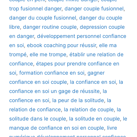
trop fusionnel danger
,
danger couple fusionnel
,
danger du couple fusionnel
,
danger du couple
libre
,
danger routine couple
,
depression couple
en danger
,
développement personnel confiance
en soi
,
ebook coaching pour réussir
,
elle ma
trompé
,
elle me trompe
,
établir une relation de
confiance
,
étapes pour prendre confiance en
soi
,
formation confiance en soi
,
gagner
confiance en soi couple
,
la confiance en soi
,
la
confiance en soi un gage de réussite
,
la
confience en soi
,
la peur de la solitude
,
la
relation de confiance
,
la relation de couple
,
la
solitude dans le couple
,
la solitude en couple
,
le
manque de confiance en soi en couple
,
livre