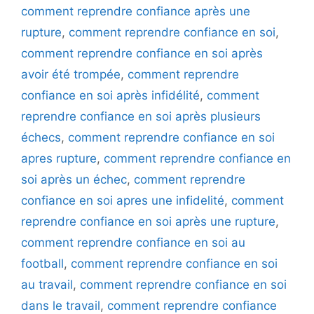
comment reprendre confiance après une
rupture
,
comment reprendre confiance en soi
,
comment reprendre confiance en soi après
avoir été trompée
,
comment reprendre
confiance en soi après infidélité
,
comment
reprendre confiance en soi après plusieurs
échecs
,
comment reprendre confiance en soi
apres rupture
,
comment reprendre confiance en
soi après un échec
,
comment reprendre
confiance en soi apres une infidelité
,
comment
reprendre confiance en soi après une rupture
,
comment reprendre confiance en soi au
football
,
comment reprendre confiance en soi
au travail
,
comment reprendre confiance en soi
dans le travail
,
comment reprendre confiance