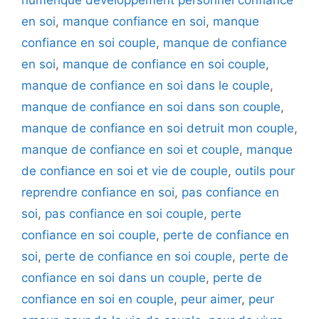
numérique développement personnel confiance
en soi
,
manque confiance en soi
,
manque
confiance en soi couple
,
manque de confiance
en soi
,
manque de confiance en soi couple
,
manque de confiance en soi dans le couple
,
manque de confiance en soi dans son couple
,
manque de confiance en soi detruit mon couple
,
manque de confiance en soi et couple
,
manque
de confiance en soi et vie de couple
,
outils pour
reprendre confiance en soi
,
pas confiance en
soi
,
pas confiance en soi couple
,
perte
confiance en soi couple
,
perte de confiance en
soi
,
perte de confiance en soi couple
,
perte de
confiance en soi dans un couple
,
perte de
confiance en soi en couple
,
peur aimer
,
peur