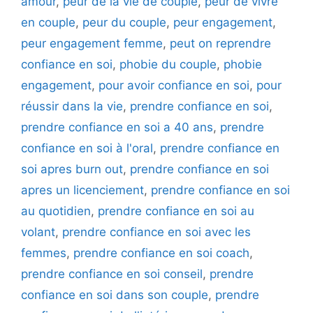
amour
,
peur de la vie de couple
,
peur de vivre
en couple
,
peur du couple
,
peur engagement
,
peur engagement femme
,
peut on reprendre
confiance en soi
,
phobie du couple
,
phobie
engagement
,
pour avoir confiance en soi
,
pour
réussir dans la vie
,
prendre confiance en soi
,
prendre confiance en soi a 40 ans
,
prendre
confiance en soi à l'oral
,
prendre confiance en
soi apres burn out
,
prendre confiance en soi
apres un licenciement
,
prendre confiance en soi
au quotidien
,
prendre confiance en soi au
volant
,
prendre confiance en soi avec les
femmes
,
prendre confiance en soi coach
,
prendre confiance en soi conseil
,
prendre
confiance en soi dans son couple
,
prendre