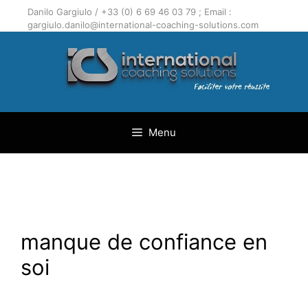
Aller
Danilo Gargiulo / +33 (0) 6 69 46 03 79 ; Email :
au
gargiulo.danilo@international-coaching-solutions.com
contenu
Menu
manque de confiance en
soi