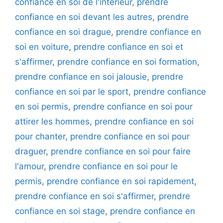
confiance en soi de l'intérieur
,
prendre
confiance en soi devant les autres
,
prendre
confiance en soi drague
,
prendre confiance en
soi en voiture
,
prendre confiance en soi et
s'affirmer
,
prendre confiance en soi formation
,
prendre confiance en soi jalousie
,
prendre
confiance en soi par le sport
,
prendre confiance
en soi permis
,
prendre confiance en soi pour
attirer les hommes
,
prendre confiance en soi
pour chanter
,
prendre confiance en soi pour
draguer
,
prendre confiance en soi pour faire
l'amour
,
prendre confiance en soi pour le
permis
,
prendre confiance en soi rapidement
,
prendre confiance en soi s'affirmer
,
prendre
confiance en soi stage
,
prendre confiance en