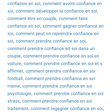
confiance en soi
,
comment avoire confiance en
soi
,
comment développer la confiance en soi
,
comment être en couple
,
comment faire
confiance en soi
,
comment gagner confiance en
soi
,
comment peut on reprendre confiance en
soi
,
comment prendre confiance en soi
,
comment prendre confiance en soi dans un
couple
,
comment prendre confiance en soi en
voiture
,
comment prendre confiance en soi et s
affirmer
,
comment prendre confiance en soi
football
,
comment prendre confiance en soi
meme
,
comment prendre confiance en soi
psychologie
,
comment prendre confiance en soi
stress
,
comment prendre confiance en soi
traitement
,
comment regagner confiance en soi
,