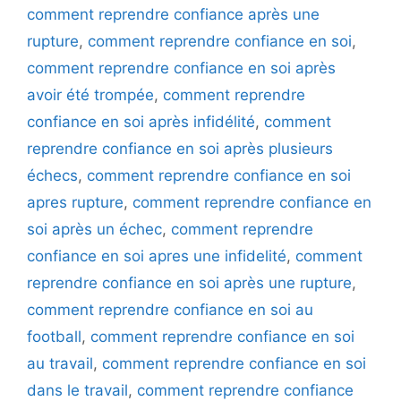
comment reprendre confiance après une
rupture
,
comment reprendre confiance en soi
,
comment reprendre confiance en soi après
avoir été trompée
,
comment reprendre
confiance en soi après infidélité
,
comment
reprendre confiance en soi après plusieurs
échecs
,
comment reprendre confiance en soi
apres rupture
,
comment reprendre confiance en
soi après un échec
,
comment reprendre
confiance en soi apres une infidelité
,
comment
reprendre confiance en soi après une rupture
,
comment reprendre confiance en soi au
football
,
comment reprendre confiance en soi
au travail
,
comment reprendre confiance en soi
dans le travail
,
comment reprendre confiance