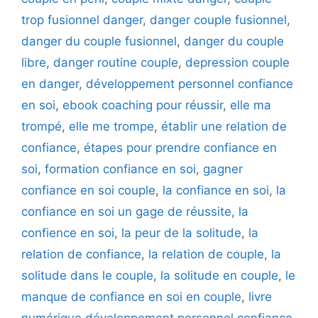
trop fusionnel danger
,
danger couple fusionnel
,
danger du couple fusionnel
,
danger du couple
libre
,
danger routine couple
,
depression couple
en danger
,
développement personnel confiance
en soi
,
ebook coaching pour réussir
,
elle ma
trompé
,
elle me trompe
,
établir une relation de
confiance
,
étapes pour prendre confiance en
soi
,
formation confiance en soi
,
gagner
confiance en soi couple
,
la confiance en soi
,
la
confiance en soi un gage de réussite
,
la
confience en soi
,
la peur de la solitude
,
la
relation de confiance
,
la relation de couple
,
la
solitude dans le couple
,
la solitude en couple
,
le
manque de confiance en soi en couple
,
livre