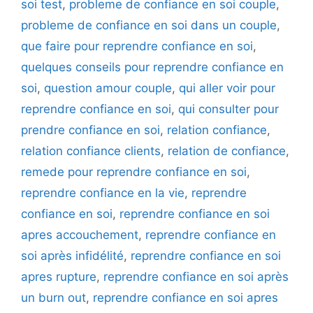
soi test
,
probleme de confiance en soi couple
,
probleme de confiance en soi dans un couple
,
que faire pour reprendre confiance en soi
,
quelques conseils pour reprendre confiance en
soi
,
question amour couple
,
qui aller voir pour
reprendre confiance en soi
,
qui consulter pour
prendre confiance en soi
,
relation confiance
,
relation confiance clients
,
relation de confiance
,
remede pour reprendre confiance en soi
,
reprendre confiance en la vie
,
reprendre
confiance en soi
,
reprendre confiance en soi
apres accouchement
,
reprendre confiance en
soi après infidélité
,
reprendre confiance en soi
apres rupture
,
reprendre confiance en soi après
un burn out
,
reprendre confiance en soi apres