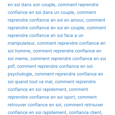
en soi dans son couple
,
comment reprendre
confiance en soi dans un couple
,
comment
reprendre confiance en soi en amour
,
comment
reprendre confiance en soi en couple
,
comment
reprendre confiance en soi face a un
manipulateur
,
comment reprendre confiance en
soi homme
,
comment reprendre confiance en
soi meme
,
comment reprendre confiance en soi
pdf
,
comment reprendre confiance en soi
psychologie
,
comment reprendre confiance en
soi quand tout va mal
,
comment reprendre
confiance en soi rapidement
,
comment
reprendre confiance en soi sport
,
comment
retrouver confiance en soi
,
comment retrouver
confiance en soi rapidement
,
confiance client
,