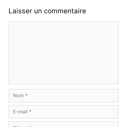
Laisser un commentaire
Commentaire
Nom
E-
mail
Site