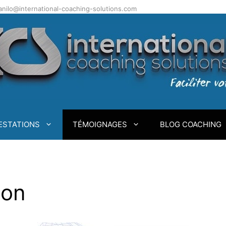
.danilo@international-coaching-solutions.com
ESTATIONS
TÉMOIGNAGES
BLOG COACHING
ion