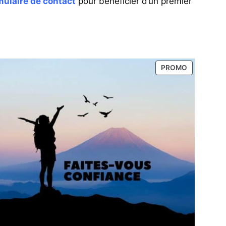
mulaire de contact
pour bénéficier d’un premier
UIT
PRODUIT
PROMO
EN
OTION
PROMOTIO