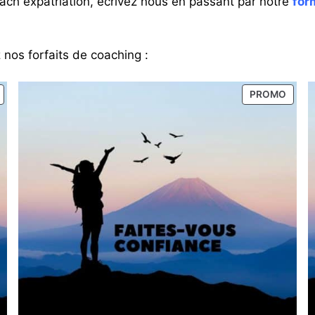
coach expatriation, écrivez nous en passant par notre
for
 nos forfaits de coaching :
PRODUIT
PROD
PROMO
EN
EN
PROMOTION
PROM