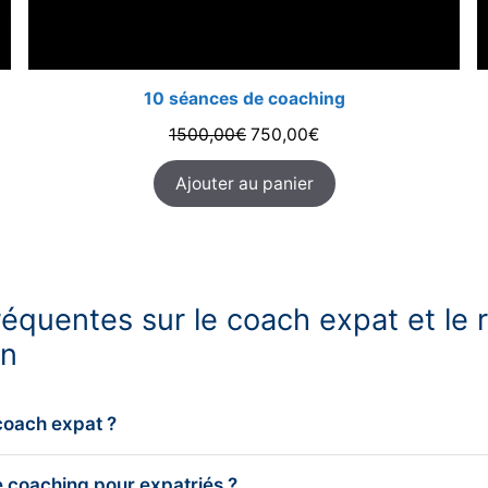
10 séances de coaching
Le
Le
1500,00
€
750,00
€
prix
prix
Ajouter au panier
initial
actuel
était :
est :
1500,00€.
750,00€.
équentes sur le coach expat et le 
on
coach expat ?
e coaching pour expatriés ?