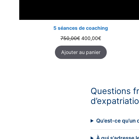
5 séances de coaching
Le
Le
750,00
€
400,00
€
prix
prix
Ajouter au panier
initial
actuel
était :
est :
750,00€.
400,00€.
Questions fr
d’expatriati
Qu’est-ce qu’un 
À qui s’adresse l