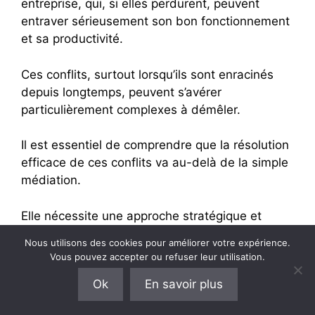
entreprise, qui, si elles perdurent, peuvent
entraver sérieusement son bon fonctionnement
et sa productivité.
Ces conflits, surtout lorsqu’ils sont enracinés
depuis longtemps, peuvent s’avérer
particulièrement complexes à démêler.
Il est essentiel de comprendre que la résolution
efficace de ces conflits va au-delà de la simple
médiation.
Elle nécessite une approche stratégique et
empathique, où la compréhension profonde des
Nous utilisons des cookies pour améliorer votre expérience.
dynamiques d’équipe et des motivations
Vous pouvez accepter ou refuser leur utilisation.
individuelles est primordiale.
Ok
En savoir plus
Le
coaching en résolution de conflits
offre