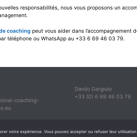
ouvelles responsabilités, nous vous proposons un acc
management.
 de coaching
peut vous aider dans l’accompagnement de
ar téléphone ou WhatsApp au +33 6 69 46 03 79.
Danilo Gargiulo
+33 (0) 6 69 46 03 79
tional-coaching-
ns.eu
orer votre expérience. Vous pouvez accepter ou refuser leur utilisation
© 2026 International Coaching Solutions® - FR 66 518374517