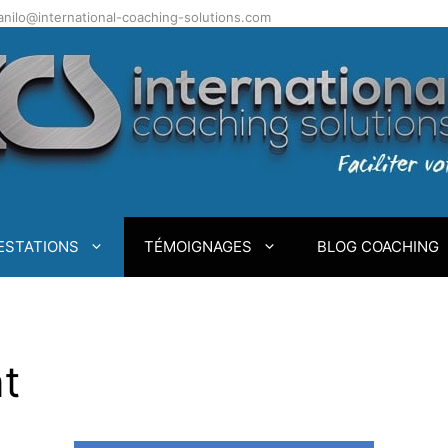
.danilo@international-coaching-solutions.com
ESTATIONS
TÉMOIGNAGES
BLOG COACHING
t