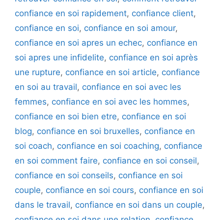
confiance en soi rapidement
,
confiance client
,
confiance en soi
,
confiance en soi amour
,
confiance en soi apres un echec
,
confiance en
soi apres une infidelite
,
confiance en soi après
une rupture
,
confiance en soi article
,
confiance
en soi au travail
,
confiance en soi avec les
femmes
,
confiance en soi avec les hommes
,
confiance en soi bien etre
,
confiance en soi
blog
,
confiance en soi bruxelles
,
confiance en
soi coach
,
confiance en soi coaching
,
confiance
en soi comment faire
,
confiance en soi conseil
,
confiance en soi conseils
,
confiance en soi
couple
,
confiance en soi cours
,
confiance en soi
dans le travail
,
confiance en soi dans un couple
,
confiance en soi dans une relation
,
confiance