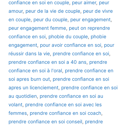
confiance en soi en couple
,
peur aimer
,
peur
amour
,
peur de la vie de couple
,
peur de vivre
en couple
,
peur du couple
,
peur engagement
,
peur engagement femme
,
peut on reprendre
confiance en soi
,
phobie du couple
,
phobie
engagement
,
pour avoir confiance en soi
,
pour
réussir dans la vie
,
prendre confiance en soi
,
prendre confiance en soi a 40 ans
,
prendre
confiance en soi à l'oral
,
prendre confiance en
soi apres burn out
,
prendre confiance en soi
apres un licenciement
,
prendre confiance en soi
au quotidien
,
prendre confiance en soi au
volant
,
prendre confiance en soi avec les
femmes
,
prendre confiance en soi coach
,
prendre confiance en soi conseil
,
prendre