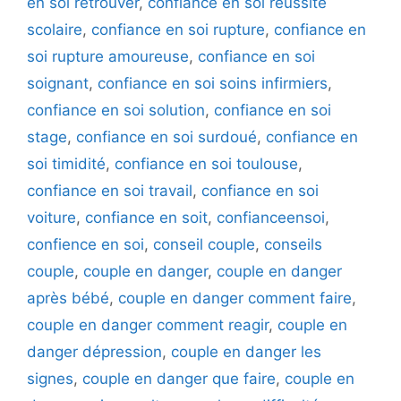
en soi retrouver
,
confiance en soi réussite
scolaire
,
confiance en soi rupture
,
confiance en
soi rupture amoureuse
,
confiance en soi
soignant
,
confiance en soi soins infirmiers
,
confiance en soi solution
,
confiance en soi
stage
,
confiance en soi surdoué
,
confiance en
soi timidité
,
confiance en soi toulouse
,
confiance en soi travail
,
confiance en soi
voiture
,
confiance en soit
,
confianceensoi
,
confience en soi
,
conseil couple
,
conseils
couple
,
couple en danger
,
couple en danger
après bébé
,
couple en danger comment faire
,
couple en danger comment reagir
,
couple en
danger dépression
,
couple en danger les
signes
,
couple en danger que faire
,
couple en