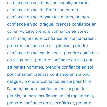
confiance en soi dans son couple
,
prendre
confiance en soi de l'intérieur
,
prendre
confiance en soi devant les autres
,
prendre
confiance en soi drague
,
prendre confiance en
soi en voiture
,
prendre confiance en soi et
s'affirmer
,
prendre confiance en soi formation
,
prendre confiance en soi jalousie
,
prendre
confiance en soi par le sport
,
prendre confiance
en soi permis
,
prendre confiance en soi pour
attirer les hommes
,
prendre confiance en soi
pour chanter
,
prendre confiance en soi pour
draguer
,
prendre confiance en soi pour faire
l'amour
,
prendre confiance en soi pour le
permis
,
prendre confiance en soi rapidement
,
prendre confiance en soi s'affirmer
,
prendre