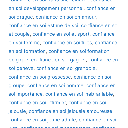
en soi developpement personnel
,
confiance en
soi drague
,
confiance en soi en amour
,
confiance en soi estime de soi
,
confiance en soi
et couple
,
confiance en soi et sport
,
confiance
en soi femme
,
confiance en soi filles
,
confiance
en soi formation
,
confiance en soi formation
belgique
,
confiance en soi gagner
,
confiance en
soi geneve
,
confiance en soi grenoble
,
confiance en soi grossesse
,
confiance en soi
groupe
,
confiance en soi homme
,
confiance en
soi importance
,
confiance en soi inebranlable
,
confiance en soi infirmier
,
confiance en soi
jalousie
,
confiance en soi jalousie amoureuse
,
confiance en soi jeune adulte
,
confiance en soi