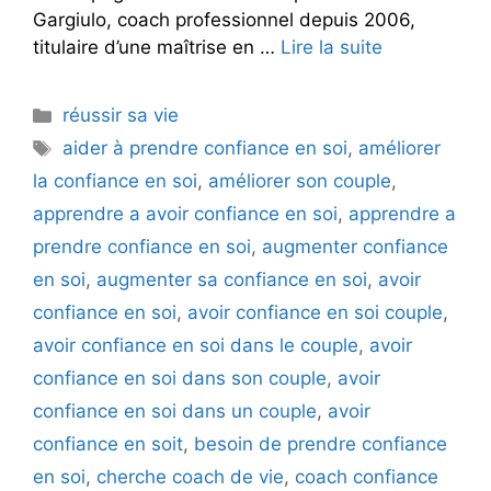
Gargiulo, coach professionnel depuis 2006,
titulaire d’une maîtrise en …
Lire la suite
Catégories
réussir sa vie
Étiquettes
aider à prendre confiance en soi
,
améliorer
la confiance en soi
,
améliorer son couple
,
apprendre a avoir confiance en soi
,
apprendre a
prendre confiance en soi
,
augmenter confiance
en soi
,
augmenter sa confiance en soi
,
avoir
confiance en soi
,
avoir confiance en soi couple
,
avoir confiance en soi dans le couple
,
avoir
confiance en soi dans son couple
,
avoir
confiance en soi dans un couple
,
avoir
confiance en soit
,
besoin de prendre confiance
en soi
,
cherche coach de vie
,
coach confiance