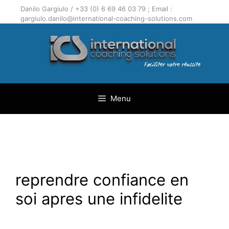
Aller
Danilo Gargiulo / +33 (0) 6 69 46 03 79 ; Email :
au
gargiulo.danilo@international-coaching-solutions.com
contenu
Menu
reprendre confiance en
soi apres une infidelite