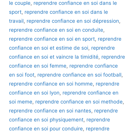
le couple
,
reprendre confiance en soi dans le
sport
,
reprendre confiance en soi dans le
travail
,
reprendre confiance en soi dépression
,
reprendre confiance en soi en conduite
,
reprendre confiance en soi en sport
,
reprendre
confiance en soi et estime de soi
,
reprendre
confiance en soi et vaincre la timidité
,
reprendre
confiance en soi femme
,
reprendre confiance
en soi foot
,
reprendre confiance en soi football
,
reprendre confiance en soi homme
,
reprendre
confiance en soi lyon
,
reprendre confiance en
soi meme
,
reprendre confiance en soi methode
,
reprendre confiance en soi nantes
,
reprendre
confiance en soi physiquement
,
reprendre
confiance en soi pour conduire
,
reprendre