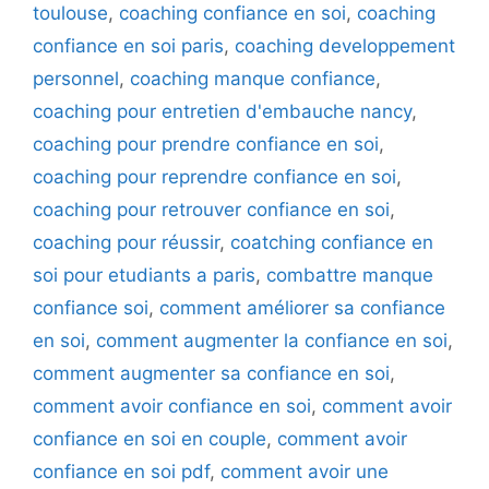
toulouse
,
coaching confiance en soi
,
coaching
confiance en soi paris
,
coaching developpement
personnel
,
coaching manque confiance
,
coaching pour entretien d'embauche nancy
,
coaching pour prendre confiance en soi
,
coaching pour reprendre confiance en soi
,
coaching pour retrouver confiance en soi
,
coaching pour réussir
,
coatching confiance en
soi pour etudiants a paris
,
combattre manque
confiance soi
,
comment améliorer sa confiance
en soi
,
comment augmenter la confiance en soi
,
comment augmenter sa confiance en soi
,
comment avoir confiance en soi
,
comment avoir
confiance en soi en couple
,
comment avoir
confiance en soi pdf
,
comment avoir une