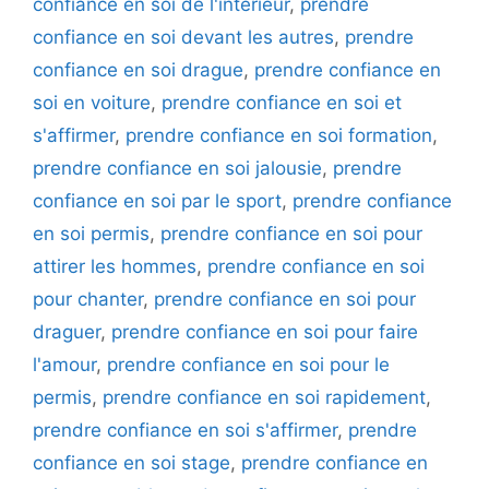
confiance en soi de l'intérieur
,
prendre
confiance en soi devant les autres
,
prendre
confiance en soi drague
,
prendre confiance en
soi en voiture
,
prendre confiance en soi et
s'affirmer
,
prendre confiance en soi formation
,
prendre confiance en soi jalousie
,
prendre
confiance en soi par le sport
,
prendre confiance
en soi permis
,
prendre confiance en soi pour
attirer les hommes
,
prendre confiance en soi
pour chanter
,
prendre confiance en soi pour
draguer
,
prendre confiance en soi pour faire
l'amour
,
prendre confiance en soi pour le
permis
,
prendre confiance en soi rapidement
,
prendre confiance en soi s'affirmer
,
prendre
confiance en soi stage
,
prendre confiance en