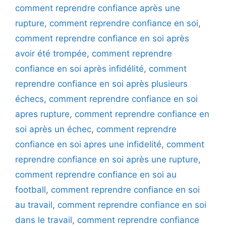
comment reprendre confiance après une
rupture
,
comment reprendre confiance en soi
,
comment reprendre confiance en soi après
avoir été trompée
,
comment reprendre
confiance en soi après infidélité
,
comment
reprendre confiance en soi après plusieurs
échecs
,
comment reprendre confiance en soi
apres rupture
,
comment reprendre confiance en
soi après un échec
,
comment reprendre
confiance en soi apres une infidelité
,
comment
reprendre confiance en soi après une rupture
,
comment reprendre confiance en soi au
football
,
comment reprendre confiance en soi
au travail
,
comment reprendre confiance en soi
dans le travail
,
comment reprendre confiance