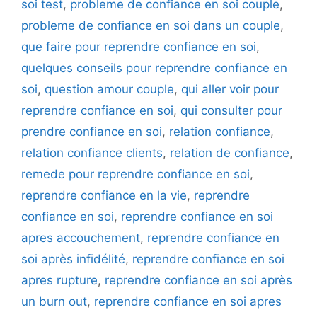
soi test
,
probleme de confiance en soi couple
,
probleme de confiance en soi dans un couple
,
que faire pour reprendre confiance en soi
,
quelques conseils pour reprendre confiance en
soi
,
question amour couple
,
qui aller voir pour
reprendre confiance en soi
,
qui consulter pour
prendre confiance en soi
,
relation confiance
,
relation confiance clients
,
relation de confiance
,
remede pour reprendre confiance en soi
,
reprendre confiance en la vie
,
reprendre
confiance en soi
,
reprendre confiance en soi
apres accouchement
,
reprendre confiance en
soi après infidélité
,
reprendre confiance en soi
apres rupture
,
reprendre confiance en soi après
un burn out
,
reprendre confiance en soi apres