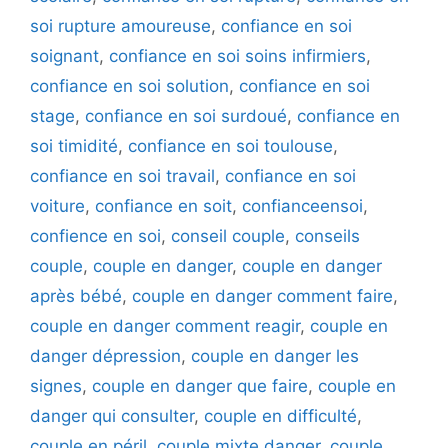
soi rupture amoureuse
,
confiance en soi
soignant
,
confiance en soi soins infirmiers
,
confiance en soi solution
,
confiance en soi
stage
,
confiance en soi surdoué
,
confiance en
soi timidité
,
confiance en soi toulouse
,
confiance en soi travail
,
confiance en soi
voiture
,
confiance en soit
,
confianceensoi
,
confience en soi
,
conseil couple
,
conseils
couple
,
couple en danger
,
couple en danger
après bébé
,
couple en danger comment faire
,
couple en danger comment reagir
,
couple en
danger dépression
,
couple en danger les
signes
,
couple en danger que faire
,
couple en
danger qui consulter
,
couple en difficulté
,
couple en péril
,
couple mixte danger
,
couple