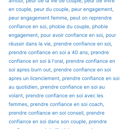
amour
,
peur de la vie de couple
,
peur de vivre
en couple
,
peur du couple
,
peur engagement
,
peur engagement femme
,
peut on reprendre
confiance en soi
,
phobie du couple
,
phobie
engagement
,
pour avoir confiance en soi
,
pour
réussir dans la vie
,
prendre confiance en soi
,
prendre confiance en soi a 40 ans
,
prendre
confiance en soi à l'oral
,
prendre confiance en
soi apres burn out
,
prendre confiance en soi
apres un licenciement
,
prendre confiance en soi
au quotidien
,
prendre confiance en soi au
volant
,
prendre confiance en soi avec les
femmes
,
prendre confiance en soi coach
,
prendre confiance en soi conseil
,
prendre
confiance en soi dans son couple
,
prendre