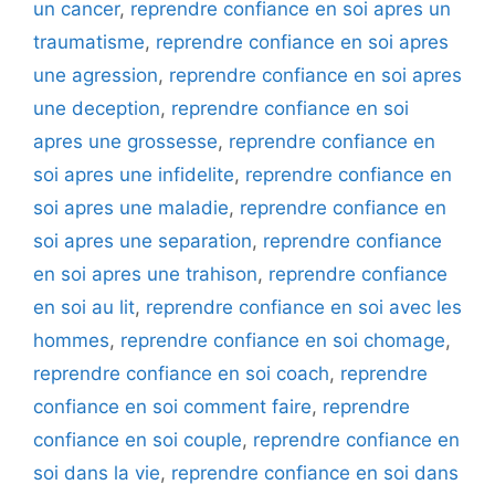
un cancer
,
reprendre confiance en soi apres un
traumatisme
,
reprendre confiance en soi apres
une agression
,
reprendre confiance en soi apres
une deception
,
reprendre confiance en soi
apres une grossesse
,
reprendre confiance en
soi apres une infidelite
,
reprendre confiance en
soi apres une maladie
,
reprendre confiance en
soi apres une separation
,
reprendre confiance
en soi apres une trahison
,
reprendre confiance
en soi au lit
,
reprendre confiance en soi avec les
hommes
,
reprendre confiance en soi chomage
,
reprendre confiance en soi coach
,
reprendre
confiance en soi comment faire
,
reprendre
confiance en soi couple
,
reprendre confiance en
soi dans la vie
,
reprendre confiance en soi dans