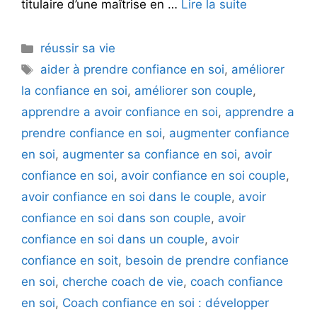
titulaire d’une maîtrise en …
Lire la suite
Catégories
réussir sa vie
Étiquettes
aider à prendre confiance en soi
,
améliorer
la confiance en soi
,
améliorer son couple
,
apprendre a avoir confiance en soi
,
apprendre a
prendre confiance en soi
,
augmenter confiance
en soi
,
augmenter sa confiance en soi
,
avoir
confiance en soi
,
avoir confiance en soi couple
,
avoir confiance en soi dans le couple
,
avoir
confiance en soi dans son couple
,
avoir
confiance en soi dans un couple
,
avoir
confiance en soit
,
besoin de prendre confiance
en soi
,
cherche coach de vie
,
coach confiance
en soi
,
Coach confiance en soi : développer