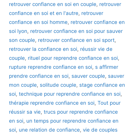
retrouver confiance en soi en couple
,
retrouver
confiance en soi et en l'autre
,
retrouver
confiance en soi homme
,
retrouver confiance en
soi lyon
,
retrouver confiance en soi pour sauver
son couple
,
retrouver confiance en soi sport
,
retrouver la confiance en soi
,
réussir vie de
couple
,
rituel pour reprendre confiance en soi
,
rupture reprendre confiance en soi
,
s affirmer
prendre confiance en soi
,
sauver couple
,
sauver
mon couple
,
solitude couple
,
stage confiance en
soi
,
technique pour reprendre confiance en soi
,
thérapie reprendre confiance en soi
,
Tout pour
réussir sa vie
,
trucs pour reprendre confiance
en soi
,
un temps pour reprendre confiance en
soi
,
une relation de confiance
,
vie de couples