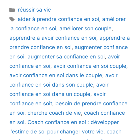
Catégories
réussir sa vie
Étiquettes
aider à prendre confiance en soi
,
améliorer
la confiance en soi
,
améliorer son couple
,
apprendre a avoir confiance en soi
,
apprendre a
prendre confiance en soi
,
augmenter confiance
en soi
,
augmenter sa confiance en soi
,
avoir
confiance en soi
,
avoir confiance en soi couple
,
avoir confiance en soi dans le couple
,
avoir
confiance en soi dans son couple
,
avoir
confiance en soi dans un couple
,
avoir
confiance en soit
,
besoin de prendre confiance
en soi
,
cherche coach de vie
,
coach confiance
en soi
,
Coach confiance en soi : développer
l'estime de soi pour changer votre vie
,
coach