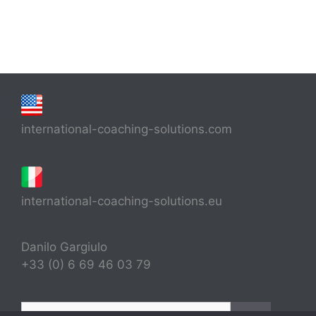
international-coaching-solutions.com
international-coaching-solutions.eu
Danilo Gargiulo
+33 (0) 6 69 46 03 79
Rechercher :