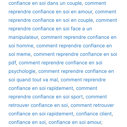
confiance en soi dans un couple
,
comment
reprendre confiance en soi en amour
,
comment
reprendre confiance en soi en couple
,
comment
reprendre confiance en soi face a un
manipulateur
,
comment reprendre confiance en
soi homme
,
comment reprendre confiance en
soi meme
,
comment reprendre confiance en soi
pdf
,
comment reprendre confiance en soi
psychologie
,
comment reprendre confiance en
soi quand tout va mal
,
comment reprendre
confiance en soi rapidement
,
comment
reprendre confiance en soi sport
,
comment
retrouver confiance en soi
,
comment retrouver
confiance en soi rapidement
,
confiance client
,
confiance en soi
,
confiance en soi amour
,