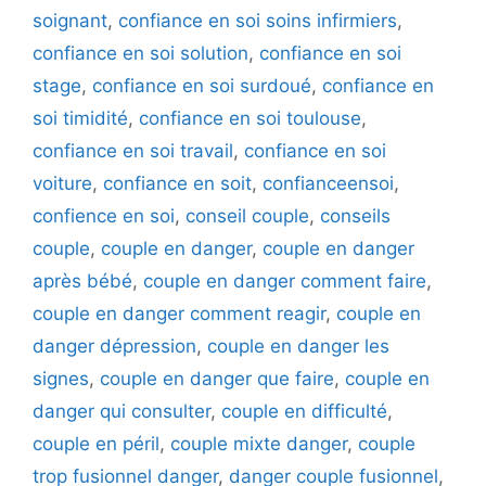
soignant
,
confiance en soi soins infirmiers
,
confiance en soi solution
,
confiance en soi
stage
,
confiance en soi surdoué
,
confiance en
soi timidité
,
confiance en soi toulouse
,
confiance en soi travail
,
confiance en soi
voiture
,
confiance en soit
,
confianceensoi
,
confience en soi
,
conseil couple
,
conseils
couple
,
couple en danger
,
couple en danger
après bébé
,
couple en danger comment faire
,
couple en danger comment reagir
,
couple en
danger dépression
,
couple en danger les
signes
,
couple en danger que faire
,
couple en
danger qui consulter
,
couple en difficulté
,
couple en péril
,
couple mixte danger
,
couple
trop fusionnel danger
,
danger couple fusionnel
,