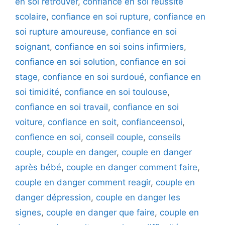
en soi retrouver
,
confiance en soi réussite
scolaire
,
confiance en soi rupture
,
confiance en
soi rupture amoureuse
,
confiance en soi
soignant
,
confiance en soi soins infirmiers
,
confiance en soi solution
,
confiance en soi
stage
,
confiance en soi surdoué
,
confiance en
soi timidité
,
confiance en soi toulouse
,
confiance en soi travail
,
confiance en soi
voiture
,
confiance en soit
,
confianceensoi
,
confience en soi
,
conseil couple
,
conseils
couple
,
couple en danger
,
couple en danger
après bébé
,
couple en danger comment faire
,
couple en danger comment reagir
,
couple en
danger dépression
,
couple en danger les
signes
,
couple en danger que faire
,
couple en