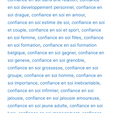
en soi developpement personnel
,
confiance en
soi drague
,
confiance en soi en amour
,
confiance en soi estime de soi
,
confiance en soi
et couple
,
confiance en soi et sport
,
confiance
en soi femme
,
confiance en soi filles
,
confiance
en soi formation
,
confiance en soi formation
belgique
,
confiance en soi gagner
,
confiance en
soi geneve
,
confiance en soi grenoble
,
confiance en soi grossesse
,
confiance en soi
groupe
,
confiance en soi homme
,
confiance en
soi importance
,
confiance en soi inebranlable
,
confiance en soi infirmier
,
confiance en soi
jalousie
,
confiance en soi jalousie amoureuse
,
confiance en soi jeune adulte
,
confiance en soi