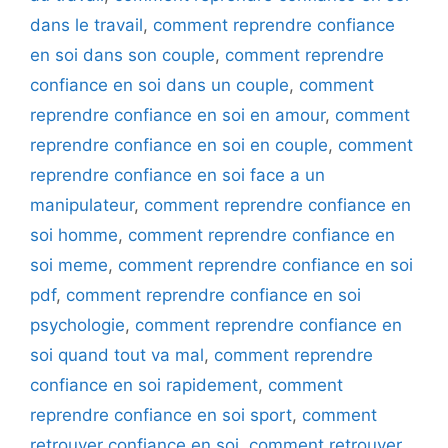
dans le travail
,
comment reprendre confiance
en soi dans son couple
,
comment reprendre
confiance en soi dans un couple
,
comment
reprendre confiance en soi en amour
,
comment
reprendre confiance en soi en couple
,
comment
reprendre confiance en soi face a un
manipulateur
,
comment reprendre confiance en
soi homme
,
comment reprendre confiance en
soi meme
,
comment reprendre confiance en soi
pdf
,
comment reprendre confiance en soi
psychologie
,
comment reprendre confiance en
soi quand tout va mal
,
comment reprendre
confiance en soi rapidement
,
comment
reprendre confiance en soi sport
,
comment
retrouver confiance en soi
,
comment retrouver