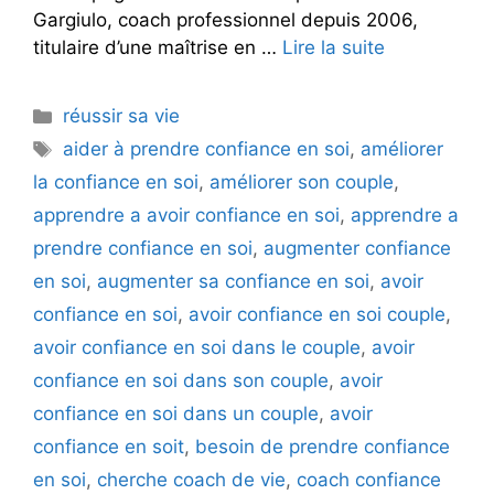
Gargiulo, coach professionnel depuis 2006,
titulaire d’une maîtrise en …
Lire la suite
Catégories
réussir sa vie
Étiquettes
aider à prendre confiance en soi
,
améliorer
la confiance en soi
,
améliorer son couple
,
apprendre a avoir confiance en soi
,
apprendre a
prendre confiance en soi
,
augmenter confiance
en soi
,
augmenter sa confiance en soi
,
avoir
confiance en soi
,
avoir confiance en soi couple
,
avoir confiance en soi dans le couple
,
avoir
confiance en soi dans son couple
,
avoir
confiance en soi dans un couple
,
avoir
confiance en soit
,
besoin de prendre confiance
en soi
,
cherche coach de vie
,
coach confiance