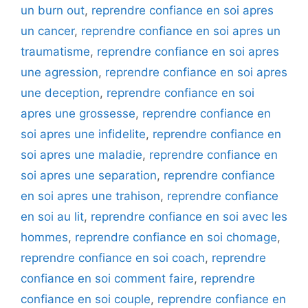
un burn out
,
reprendre confiance en soi apres
un cancer
,
reprendre confiance en soi apres un
traumatisme
,
reprendre confiance en soi apres
une agression
,
reprendre confiance en soi apres
une deception
,
reprendre confiance en soi
apres une grossesse
,
reprendre confiance en
soi apres une infidelite
,
reprendre confiance en
soi apres une maladie
,
reprendre confiance en
soi apres une separation
,
reprendre confiance
en soi apres une trahison
,
reprendre confiance
en soi au lit
,
reprendre confiance en soi avec les
hommes
,
reprendre confiance en soi chomage
,
reprendre confiance en soi coach
,
reprendre
confiance en soi comment faire
,
reprendre
confiance en soi couple
,
reprendre confiance en