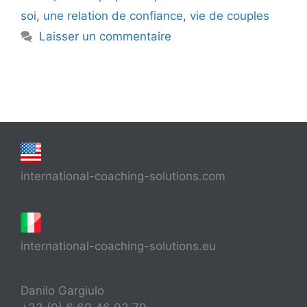
soi
,
une relation de confiance
,
vie de couples
Laisser un commentaire
international-coaching-solutions.com
international-coaching-solutions.eu
Danilo Gargiulo