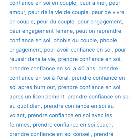
confiance en soi en couple
,
peur aimer
,
peur
amour
,
peur de la vie de couple
,
peur de vivre
en couple
,
peur du couple
,
peur engagement
,
peur engagement femme
,
peut on reprendre
confiance en soi
,
phobie du couple
,
phobie
engagement
,
pour avoir confiance en soi
,
pour
réussir dans la vie
,
prendre confiance en soi
,
prendre confiance en soi a 40 ans
,
prendre
confiance en soi à l'oral
,
prendre confiance en
soi apres burn out
,
prendre confiance en soi
apres un licenciement
,
prendre confiance en soi
au quotidien
,
prendre confiance en soi au
volant
,
prendre confiance en soi avec les
femmes
,
prendre confiance en soi coach
,
prendre confiance en soi conseil
,
prendre