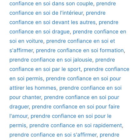
confiance en soi dans son couple
,
prendre
confiance en soi de l'intérieur
,
prendre
confiance en soi devant les autres
,
prendre
confiance en soi drague
,
prendre confiance en
soi en voiture
,
prendre confiance en soi et
s'affirmer
,
prendre confiance en soi formation
,
prendre confiance en soi jalousie
,
prendre
confiance en soi par le sport
,
prendre confiance
en soi permis
,
prendre confiance en soi pour
attirer les hommes
,
prendre confiance en soi
pour chanter
,
prendre confiance en soi pour
draguer
,
prendre confiance en soi pour faire
l'amour
,
prendre confiance en soi pour le
permis
,
prendre confiance en soi rapidement
,
prendre confiance en soi s'affirmer
,
prendre