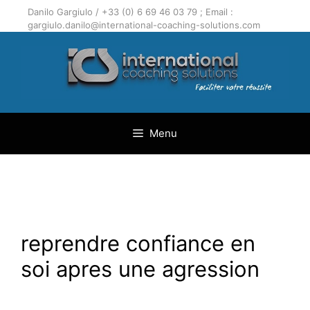
Aller
Danilo Gargiulo / +33 (0) 6 69 46 03 79 ; Email :
au
gargiulo.danilo@international-coaching-solutions.com
contenu
Menu
reprendre confiance en
soi apres une agression