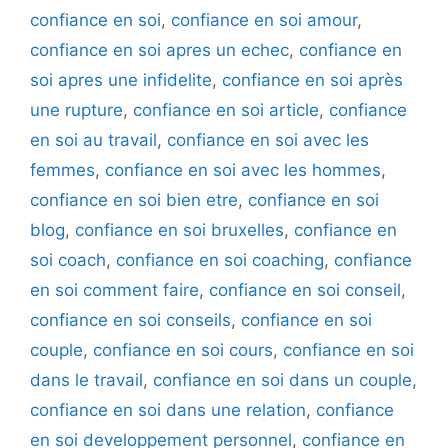
confiance en soi
,
confiance en soi amour
,
confiance en soi apres un echec
,
confiance en
soi apres une infidelite
,
confiance en soi après
une rupture
,
confiance en soi article
,
confiance
en soi au travail
,
confiance en soi avec les
femmes
,
confiance en soi avec les hommes
,
confiance en soi bien etre
,
confiance en soi
blog
,
confiance en soi bruxelles
,
confiance en
soi coach
,
confiance en soi coaching
,
confiance
en soi comment faire
,
confiance en soi conseil
,
confiance en soi conseils
,
confiance en soi
couple
,
confiance en soi cours
,
confiance en soi
dans le travail
,
confiance en soi dans un couple
,
confiance en soi dans une relation
,
confiance
en soi developpement personnel
,
confiance en