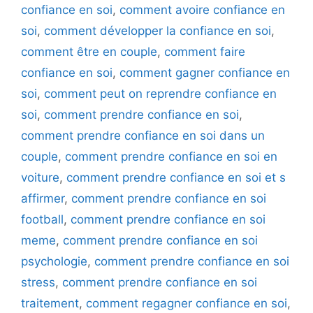
confiance en soi
,
comment avoire confiance en
soi
,
comment développer la confiance en soi
,
comment être en couple
,
comment faire
confiance en soi
,
comment gagner confiance en
soi
,
comment peut on reprendre confiance en
soi
,
comment prendre confiance en soi
,
comment prendre confiance en soi dans un
couple
,
comment prendre confiance en soi en
voiture
,
comment prendre confiance en soi et s
affirmer
,
comment prendre confiance en soi
football
,
comment prendre confiance en soi
meme
,
comment prendre confiance en soi
psychologie
,
comment prendre confiance en soi
stress
,
comment prendre confiance en soi
traitement
,
comment regagner confiance en soi
,