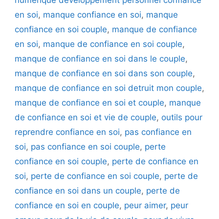
numérique développement personnel confiance
en soi
,
manque confiance en soi
,
manque
confiance en soi couple
,
manque de confiance
en soi
,
manque de confiance en soi couple
,
manque de confiance en soi dans le couple
,
manque de confiance en soi dans son couple
,
manque de confiance en soi detruit mon couple
,
manque de confiance en soi et couple
,
manque
de confiance en soi et vie de couple
,
outils pour
reprendre confiance en soi
,
pas confiance en
soi
,
pas confiance en soi couple
,
perte
confiance en soi couple
,
perte de confiance en
soi
,
perte de confiance en soi couple
,
perte de
confiance en soi dans un couple
,
perte de
confiance en soi en couple
,
peur aimer
,
peur