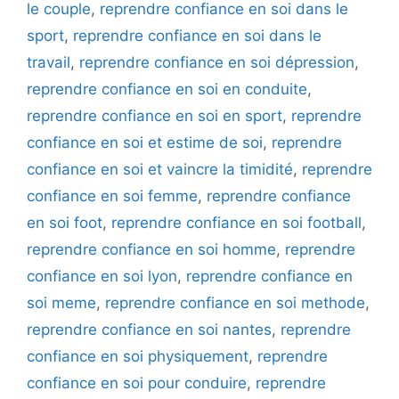
le couple
,
reprendre confiance en soi dans le
sport
,
reprendre confiance en soi dans le
travail
,
reprendre confiance en soi dépression
,
reprendre confiance en soi en conduite
,
reprendre confiance en soi en sport
,
reprendre
confiance en soi et estime de soi
,
reprendre
confiance en soi et vaincre la timidité
,
reprendre
confiance en soi femme
,
reprendre confiance
en soi foot
,
reprendre confiance en soi football
,
reprendre confiance en soi homme
,
reprendre
confiance en soi lyon
,
reprendre confiance en
soi meme
,
reprendre confiance en soi methode
,
reprendre confiance en soi nantes
,
reprendre
confiance en soi physiquement
,
reprendre
confiance en soi pour conduire
,
reprendre