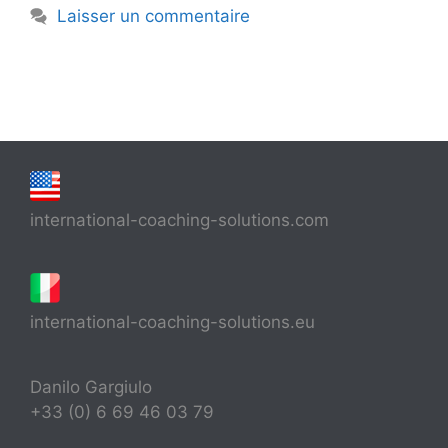
Laisser un commentaire
international-coaching-solutions.com
international-coaching-solutions.eu
Danilo Gargiulo
+33 (0) 6 69 46 03 79