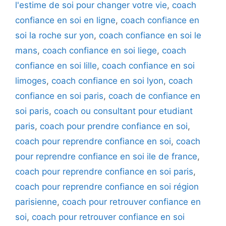
l'estime de soi pour changer votre vie
,
coach
confiance en soi en ligne
,
coach confiance en
soi la roche sur yon
,
coach confiance en soi le
mans
,
coach confiance en soi liege
,
coach
confiance en soi lille
,
coach confiance en soi
limoges
,
coach confiance en soi lyon
,
coach
confiance en soi paris
,
coach de confiance en
soi paris
,
coach ou consultant pour etudiant
paris
,
coach pour prendre confiance en soi
,
coach pour reprendre confiance en soi
,
coach
pour reprendre confiance en soi ile de france
,
coach pour reprendre confiance en soi paris
,
coach pour reprendre confiance en soi région
parisienne
,
coach pour retrouver confiance en
soi
,
coach pour retrouver confiance en soi