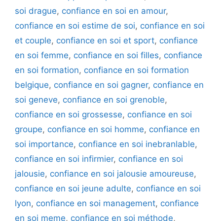
soi drague
,
confiance en soi en amour
,
confiance en soi estime de soi
,
confiance en soi
et couple
,
confiance en soi et sport
,
confiance
en soi femme
,
confiance en soi filles
,
confiance
en soi formation
,
confiance en soi formation
belgique
,
confiance en soi gagner
,
confiance en
soi geneve
,
confiance en soi grenoble
,
confiance en soi grossesse
,
confiance en soi
groupe
,
confiance en soi homme
,
confiance en
soi importance
,
confiance en soi inebranlable
,
confiance en soi infirmier
,
confiance en soi
jalousie
,
confiance en soi jalousie amoureuse
,
confiance en soi jeune adulte
,
confiance en soi
lyon
,
confiance en soi management
,
confiance
en soi meme
,
confiance en soi méthode
,