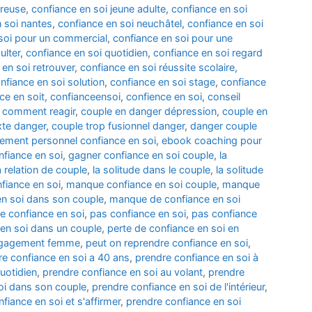
ureuse
,
confiance en soi jeune adulte
,
confiance en soi
 soi nantes
,
confiance en soi neuchâtel
,
confiance en soi
soi pour un commercial
,
confiance en soi pour une
ulter
,
confiance en soi quotidien
,
confiance en soi regard
 en soi retrouver
,
confiance en soi réussite scolaire
,
nfiance en soi solution
,
confiance en soi stage
,
confiance
ce en soit
,
confianceensoi
,
confience en soi
,
conseil
 comment reagir
,
couple en danger dépression
,
couple en
xte danger
,
couple trop fusionnel danger
,
danger couple
ement personnel confiance en soi
,
ebook coaching pour
nfiance en soi
,
gagner confiance en soi couple
,
la
a relation de couple
,
la solitude dans le couple
,
la solitude
iance en soi
,
manque confiance en soi couple
,
manque
n soi dans son couple
,
manque de confiance en soi
re confiance en soi
,
pas confiance en soi
,
pas confiance
 en soi dans un couple
,
perte de confiance en soi en
ngagement femme
,
peut on reprendre confiance en soi
,
re confiance en soi a 40 ans
,
prendre confiance en soi à
uotidien
,
prendre confiance en soi au volant
,
prendre
oi dans son couple
,
prendre confiance en soi de l'intérieur
,
fiance en soi et s'affirmer
,
prendre confiance en soi