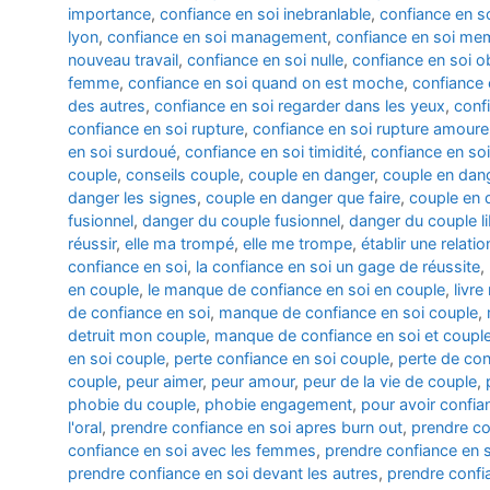
importance
,
confiance en soi inebranlable
,
confiance en so
lyon
,
confiance en soi management
,
confiance en soi me
nouveau travail
,
confiance en soi nulle
,
confiance en soi ob
femme
,
confiance en soi quand on est moche
,
confiance 
des autres
,
confiance en soi regarder dans les yeux
,
conf
confiance en soi rupture
,
confiance en soi rupture amour
en soi surdoué
,
confiance en soi timidité
,
confiance en so
couple
,
conseils couple
,
couple en danger
,
couple en dan
danger les signes
,
couple en danger que faire
,
couple en 
fusionnel
,
danger du couple fusionnel
,
danger du couple li
réussir
,
elle ma trompé
,
elle me trompe
,
établir une relati
confiance en soi
,
la confiance en soi un gage de réussite
,
en couple
,
le manque de confiance en soi en couple
,
livr
de confiance en soi
,
manque de confiance en soi couple
,
detruit mon couple
,
manque de confiance en soi et coupl
en soi couple
,
perte confiance en soi couple
,
perte de con
couple
,
peur aimer
,
peur amour
,
peur de la vie de couple
,
phobie du couple
,
phobie engagement
,
pour avoir confia
l'oral
,
prendre confiance en soi apres burn out
,
prendre co
confiance en soi avec les femmes
,
prendre confiance en 
prendre confiance en soi devant les autres
,
prendre confi