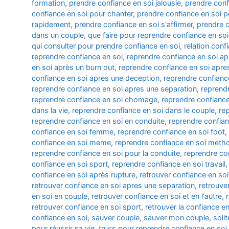
formation
,
prendre confiance en soi jalousie
,
prendre conf
confiance en soi pour chanter
,
prendre confiance en soi p
rapidement
,
prendre confiance en soi s'affirmer
,
prendre c
dans un couple
,
que faire pour reprendre confiance en soi
qui consulter pour prendre confiance en soi
,
relation conf
reprendre confiance en soi
,
reprendre confiance en soi 
en soi après un burn out
,
reprendre confiance en soi apre
confiance en soi apres une deception
,
reprendre confianc
reprendre confiance en soi apres une separation
,
reprendr
reprendre confiance en soi chomage
,
reprendre confianc
dans la vie
,
reprendre confiance en soi dans le couple
,
re
reprendre confiance en soi en conduite
,
reprendre confian
confiance en soi femme
,
reprendre confiance en soi foot
,
confiance en soi meme
,
reprendre confiance en soi meth
reprendre confiance en soi pour la conduite
,
reprendre con
confiance en soi sport
,
reprendre confiance en soi travail
confiance en soi après rupture
,
retrouver confiance en so
retrouver confiance en soi apres une separation
,
retrouve
en soi en couple
,
retrouver confiance en soi et en l'autre
,
retrouver confiance en soi sport
,
retrouver la confiance en
confiance en soi
,
sauver couple
,
sauver mon couple
,
soli
pour réussir sa vie
,
trucs pour reprendre confiance en soi