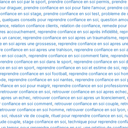
iance en soi par le sport
,
prendre confiance en soi permis
,
prendre 
our draguer
,
prendre confiance en soi pour faire l'amour
,
prendre co
onfiance en soi stage
,
prendre confiance en soi test
,
probleme de c
,
quelques conseils pour reprendre confiance en soi
,
question amou
iance
,
relation confiance clients
,
relation de confiance
,
remede pour 
apres accouchement
,
reprendre confiance en soi après infidélité
,
repr
s un cancer
,
reprendre confiance en soi apres un traumatisme
,
repr
e en soi apres une grossesse
,
reprendre confiance en soi apres une 
e confiance en soi apres une trahison
,
reprendre confiance en soi au
e en soi coach
,
reprendre confiance en soi comment faire
,
reprendr
prendre confiance en soi dans le sport
,
reprendre confiance en soi da
ce en soi en sport
,
reprendre confiance en soi et estime de soi
,
rep
reprendre confiance en soi football
,
reprendre confiance en soi h
ode
,
reprendre confiance en soi nantes
,
reprendre confiance en so
fiance en soi pour maigrir
,
reprendre confiance en soi professionn
,
retrouver confiance en soi
,
retrouver confiance en soi apres echec
i apres un echec
,
retrouver confiance en soi apres un licenciement
,
r confiance en soi comment
,
retrouver confiance en soi couple
,
ret
retrouver confiance en soi homme
,
retrouver confiance en soi lyon
,
 soi
,
réussir vie de couple
,
rituel pour reprendre confiance en soi
,
r
tude couple
,
stage confiance en soi
,
technique pour reprendre confi
,
un temps pour reprendre confiance en soi
,
une relation de confian