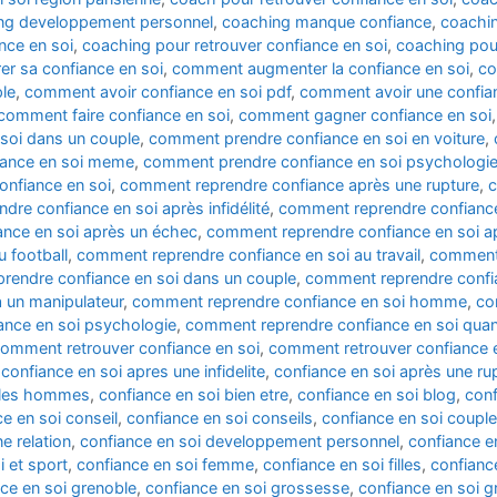
ng developpement personnel
,
coaching manque confiance
,
coachin
nce en soi
,
coaching pour retrouver confiance en soi
,
coaching pour
r sa confiance en soi
,
comment augmenter la confiance en soi
,
co
le
,
comment avoir confiance en soi pdf
,
comment avoir une confian
comment faire confiance en soi
,
comment gagner confiance en soi
soi dans un couple
,
comment prendre confiance en soi en voiture
,
iance en soi meme
,
comment prendre confiance en soi psychologi
nfiance en soi
,
comment reprendre confiance après une rupture
,
c
re confiance en soi après infidélité
,
comment reprendre confiance
nce en soi après un échec
,
comment reprendre confiance en soi apr
 football
,
comment reprendre confiance en soi au travail
,
comment 
rendre confiance en soi dans un couple
,
comment reprendre confi
 un manipulateur
,
comment reprendre confiance en soi homme
,
co
nce en soi psychologie
,
comment reprendre confiance en soi quan
omment retrouver confiance en soi
,
comment retrouver confiance 
,
confiance en soi apres une infidelite
,
confiance en soi après une ru
c les hommes
,
confiance en soi bien etre
,
confiance en soi blog
,
conf
e en soi conseil
,
confiance en soi conseils
,
confiance en soi couple
e relation
,
confiance en soi developpement personnel
,
confiance e
i et sport
,
confiance en soi femme
,
confiance en soi filles
,
confianc
ce en soi grenoble
,
confiance en soi grossesse
,
confiance en soi 