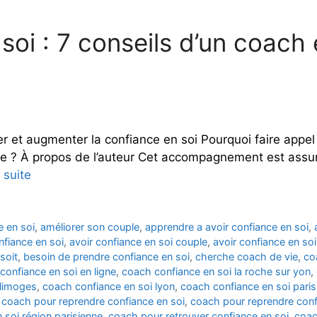
oi : 7 conseils d’un coach 
r et augmenter la confiance en soi Pourquoi faire appel 
nce ? À propos de l’auteur Cet accompagnement est assur
a suite
e en soi
,
améliorer son couple
,
apprendre a avoir confiance en soi
,
nfiance en soi
,
avoir confiance en soi couple
,
avoir confiance en soi
soit
,
besoin de prendre confiance en soi
,
cherche coach de vie
,
co
confiance en soi en ligne
,
coach confiance en soi la roche sur yon
,
 limoges
,
coach confiance en soi lyon
,
coach confiance en soi paris
,
coach pour reprendre confiance en soi
,
coach pour reprendre confi
 soi région parisienne
,
coach pour retrouver confiance en soi
,
coac