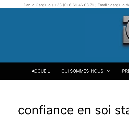
Aller
Danilo Gargiulo / +33 (0) 6 69 46 03 79 ; Email : gargiulo
au
contenu
ACCUEIL
QUI SOMMES-NOUS
PR
confiance en soi s