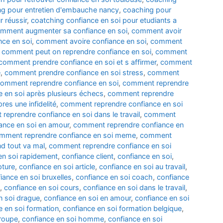
g pour entretien d'embauche nancy
,
coaching pour
 réussir
,
coatching confiance en soi pour etudiants a
mment augmenter sa confiance en soi
,
comment avoir
ce en soi
,
comment avoire confiance en soi
,
comment
,
comment peut on reprendre confiance en soi
,
comment
comment prendre confiance en soi et s affirmer
,
comment
e
,
comment prendre confiance en soi stress
,
comment
omment reprendre confiance en soi
,
comment reprendre
 en soi après plusieurs échecs
,
comment reprendre
es une infidelité
,
comment reprendre confiance en soi
reprendre confiance en soi dans le travail
,
comment
ance en soi en amour
,
comment reprendre confiance en
mment reprendre confiance en soi meme
,
comment
d tout va mal
,
comment reprendre confiance en soi
en soi rapidement
,
confiance client
,
confiance en soi
,
pture
,
confiance en soi article
,
confiance en soi au travail
,
iance en soi bruxelles
,
confiance en soi coach
,
confiance
,
confiance en soi cours
,
confiance en soi dans le travail
,
n soi drague
,
confiance en soi en amour
,
confiance en soi
e en soi formation
,
confiance en soi formation belgique
,
groupe
,
confiance en soi homme
,
confiance en soi