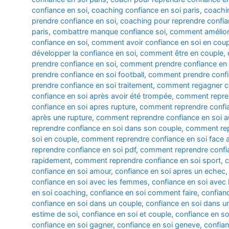
confiance en soi
,
coaching confiance en soi paris
,
coachi
prendre confiance en soi
,
coaching pour reprendre confia
paris
,
combattre manque confiance soi
,
comment améliore
confiance en soi
,
comment avoir confiance en soi en coup
développer la confiance en soi
,
comment être en couple
,
prendre confiance en soi
,
comment prendre confiance en 
prendre confiance en soi football
,
comment prendre conf
prendre confiance en soi traitement
,
comment regagner co
confiance en soi après avoir été trompée
,
comment reprend
confiance en soi apres rupture
,
comment reprendre confia
après une rupture
,
comment reprendre confiance en soi au
reprendre confiance en soi dans son couple
,
comment rep
soi en couple
,
comment reprendre confiance en soi face a
reprendre confiance en soi pdf
,
comment reprendre confia
rapidement
,
comment reprendre confiance en soi sport
,
c
confiance en soi amour
,
confiance en soi apres un echec
confiance en soi avec les femmes
,
confiance en soi ave
en soi coaching
,
confiance en soi comment faire
,
confianc
confiance en soi dans un couple
,
confiance en soi dans un
estime de soi
,
confiance en soi et couple
,
confiance en so
confiance en soi gagner
,
confiance en soi geneve
,
confian