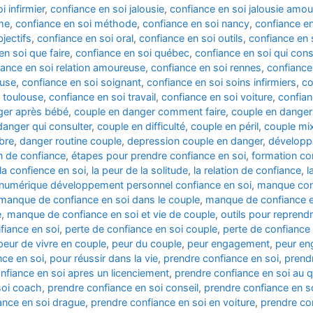
i infirmier
,
confiance en soi jalousie
,
confiance en soi jalousie amo
me
,
confiance en soi méthode
,
confiance en soi nancy
,
confiance en
jectifs
,
confiance en soi oral
,
confiance en soi outils
,
confiance en 
en soi que faire
,
confiance en soi québec
,
confiance en soi qui cons
iance en soi relation amoureuse
,
confiance en soi rennes
,
confiance
euse
,
confiance en soi soignant
,
confiance en soi soins infirmiers
,
co
i toulouse
,
confiance en soi travail
,
confiance en soi voiture
,
confian
ger après bébé
,
couple en danger comment faire
,
couple en danger
danger qui consulter
,
couple en difficulté
,
couple en péril
,
couple mi
bre
,
danger routine couple
,
depression couple en danger
,
développ
on de confiance
,
étapes pour prendre confiance en soi
,
formation co
la confience en soi
,
la peur de la solitude
,
la relation de confiance
,
l
e numérique développement personnel confiance en soi
,
manque conf
manque de confiance en soi dans le couple
,
manque de confiance e
e
,
manque de confiance en soi et vie de couple
,
outils pour reprend
fiance en soi
,
perte de confiance en soi couple
,
perte de confiance
peur de vivre en couple
,
peur du couple
,
peur engagement
,
peur e
nce en soi
,
pour réussir dans la vie
,
prendre confiance en soi
,
prend
nfiance en soi apres un licenciement
,
prendre confiance en soi au q
soi coach
,
prendre confiance en soi conseil
,
prendre confiance en s
ance en soi drague
,
prendre confiance en soi en voiture
,
prendre con