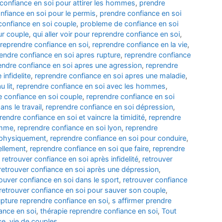
confiance en soi pour attirer les hommes
,
prendre
nfiance en soi pour le permis
,
prendre confiance en soi
onfiance en soi couple
,
probleme de confiance en soi
r couple
,
qui aller voir pour reprendre confiance en soi
,
reprendre confiance en soi
,
reprendre confiance en la vie
,
endre confiance en soi apres rupture
,
reprendre confiance
endre confiance en soi apres une agression
,
reprendre
infidelite
,
reprendre confiance en soi apres une maladie
,
 lit
,
reprendre confiance en soi avec les hommes
,
e confiance en soi couple
,
reprendre confiance en soi
ns le travail
,
reprendre confiance en soi dépression
,
rendre confiance en soi et vaincre la timidité
,
reprendre
omme
,
reprendre confiance en soi lyon
,
reprendre
i physiquement
,
reprendre confiance en soi pour conduire
,
ellement
,
reprendre confiance en soi que faire
,
reprendre
,
retrouver confiance en soi après infidelité
,
retrouver
retrouver confiance en soi après une dépression
,
rouver confiance en soi dans le sport
,
retrouver confiance
retrouver confiance en soi pour sauver son couple
,
upture reprendre confiance en soi
,
s affirmer prendre
ance en soi
,
thérapie reprendre confiance en soi
,
Tout
ce
,
vie de couples