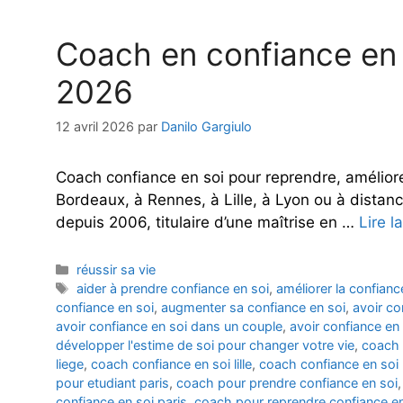
Coach en confiance en s
2026
12 avril 2026
par
Danilo Gargiulo
Coach confiance en soi pour reprendre, améliore
Bordeaux, à Rennes, à Lille, à Lyon ou à dista
depuis 2006, titulaire d’une maîtrise en …
Lire l
Catégories
réussir sa vie
Étiquettes
aider à prendre confiance en soi
,
améliorer la confianc
confiance en soi
,
augmenter sa confiance en soi
,
avoir co
avoir confiance en soi dans un couple
,
avoir confiance en 
développer l'estime de soi pour changer votre vie
,
coach 
liege
,
coach confiance en soi lille
,
coach confiance en soi
pour etudiant paris
,
coach pour prendre confiance en soi
confiance en soi paris
,
coach pour reprendre confiance en