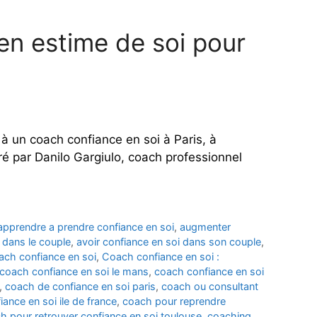
en estime de soi pour
à un coach confiance en soi à Paris, à
é par Danilo Gargiulo, coach professionnel
apprendre a prendre confiance en soi
,
augmenter
 dans le couple
,
avoir confiance en soi dans son couple
,
ach confiance en soi
,
Coach confiance en soi :
coach confiance en soi le mans
,
coach confiance en soi
,
coach de confiance en soi paris
,
coach ou consultant
ance en soi ile de france
,
coach pour reprendre
h pour retrouver confiance en soi toulouse
,
coaching