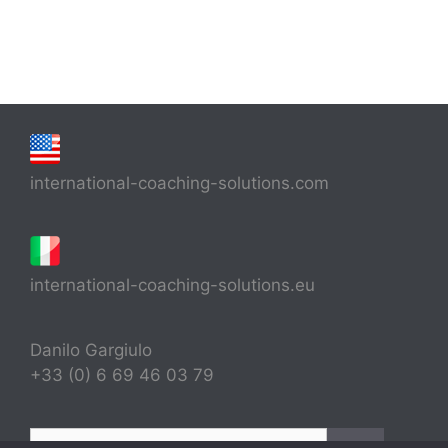
international-coaching-solutions.com
international-coaching-solutions.eu
Danilo Gargiulo
+33 (0) 6 69 46 03 79
Rechercher :