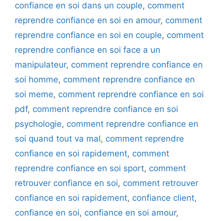
confiance en soi dans un couple
,
comment
reprendre confiance en soi en amour
,
comment
reprendre confiance en soi en couple
,
comment
reprendre confiance en soi face a un
manipulateur
,
comment reprendre confiance en
soi homme
,
comment reprendre confiance en
soi meme
,
comment reprendre confiance en soi
pdf
,
comment reprendre confiance en soi
psychologie
,
comment reprendre confiance en
soi quand tout va mal
,
comment reprendre
confiance en soi rapidement
,
comment
reprendre confiance en soi sport
,
comment
retrouver confiance en soi
,
comment retrouver
confiance en soi rapidement
,
confiance client
,
confiance en soi
,
confiance en soi amour
,