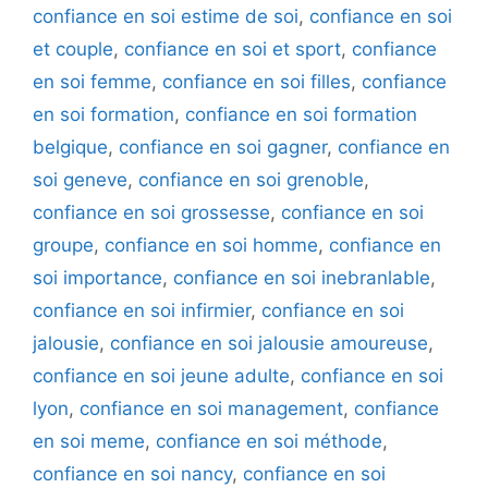
confiance en soi estime de soi
,
confiance en soi
et couple
,
confiance en soi et sport
,
confiance
en soi femme
,
confiance en soi filles
,
confiance
en soi formation
,
confiance en soi formation
belgique
,
confiance en soi gagner
,
confiance en
soi geneve
,
confiance en soi grenoble
,
confiance en soi grossesse
,
confiance en soi
groupe
,
confiance en soi homme
,
confiance en
soi importance
,
confiance en soi inebranlable
,
confiance en soi infirmier
,
confiance en soi
jalousie
,
confiance en soi jalousie amoureuse
,
confiance en soi jeune adulte
,
confiance en soi
lyon
,
confiance en soi management
,
confiance
en soi meme
,
confiance en soi méthode
,
confiance en soi nancy
,
confiance en soi