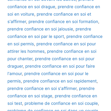
confiance en soi drague
,
prendre confiance en
soi en voiture
,
prendre confiance en soi et
s'affirmer
,
prendre confiance en soi formation
,
prendre confiance en soi jalousie
,
prendre
confiance en soi par le sport
,
prendre confiance
en soi permis
,
prendre confiance en soi pour
attirer les hommes
,
prendre confiance en soi
pour chanter
,
prendre confiance en soi pour
draguer
,
prendre confiance en soi pour faire
l'amour
,
prendre confiance en soi pour le
permis
,
prendre confiance en soi rapidement
,
prendre confiance en soi s'affirmer
,
prendre
confiance en soi stage
,
prendre confiance en
soi test
,
probleme de confiance en soi couple
,
probleme de confiance en soi dans un couple
,