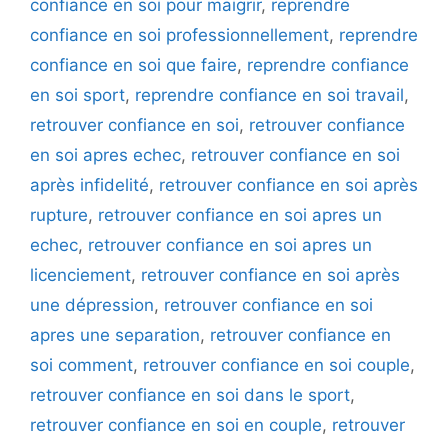
confiance en soi pour maigrir
,
reprendre
confiance en soi professionnellement
,
reprendre
confiance en soi que faire
,
reprendre confiance
en soi sport
,
reprendre confiance en soi travail
,
retrouver confiance en soi
,
retrouver confiance
en soi apres echec
,
retrouver confiance en soi
après infidelité
,
retrouver confiance en soi après
rupture
,
retrouver confiance en soi apres un
echec
,
retrouver confiance en soi apres un
licenciement
,
retrouver confiance en soi après
une dépression
,
retrouver confiance en soi
apres une separation
,
retrouver confiance en
soi comment
,
retrouver confiance en soi couple
,
retrouver confiance en soi dans le sport
,
retrouver confiance en soi en couple
,
retrouver