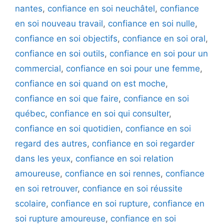
nantes
,
confiance en soi neuchâtel
,
confiance
en soi nouveau travail
,
confiance en soi nulle
,
confiance en soi objectifs
,
confiance en soi oral
,
confiance en soi outils
,
confiance en soi pour un
commercial
,
confiance en soi pour une femme
,
confiance en soi quand on est moche
,
confiance en soi que faire
,
confiance en soi
québec
,
confiance en soi qui consulter
,
confiance en soi quotidien
,
confiance en soi
regard des autres
,
confiance en soi regarder
dans les yeux
,
confiance en soi relation
amoureuse
,
confiance en soi rennes
,
confiance
en soi retrouver
,
confiance en soi réussite
scolaire
,
confiance en soi rupture
,
confiance en
soi rupture amoureuse
,
confiance en soi