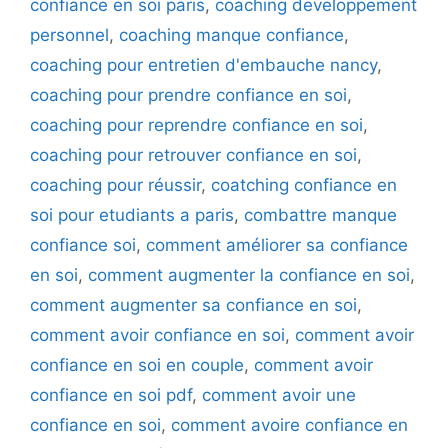
confiance en soi paris
,
coaching developpement
personnel
,
coaching manque confiance
,
coaching pour entretien d'embauche nancy
,
coaching pour prendre confiance en soi
,
coaching pour reprendre confiance en soi
,
coaching pour retrouver confiance en soi
,
coaching pour réussir
,
coatching confiance en
soi pour etudiants a paris
,
combattre manque
confiance soi
,
comment améliorer sa confiance
en soi
,
comment augmenter la confiance en soi
,
comment augmenter sa confiance en soi
,
comment avoir confiance en soi
,
comment avoir
confiance en soi en couple
,
comment avoir
confiance en soi pdf
,
comment avoir une
confiance en soi
,
comment avoire confiance en