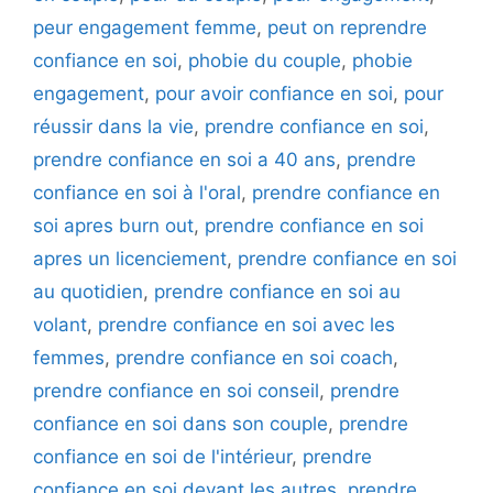
peur engagement femme
,
peut on reprendre
confiance en soi
,
phobie du couple
,
phobie
engagement
,
pour avoir confiance en soi
,
pour
réussir dans la vie
,
prendre confiance en soi
,
prendre confiance en soi a 40 ans
,
prendre
confiance en soi à l'oral
,
prendre confiance en
soi apres burn out
,
prendre confiance en soi
apres un licenciement
,
prendre confiance en soi
au quotidien
,
prendre confiance en soi au
volant
,
prendre confiance en soi avec les
femmes
,
prendre confiance en soi coach
,
prendre confiance en soi conseil
,
prendre
confiance en soi dans son couple
,
prendre
confiance en soi de l'intérieur
,
prendre
confiance en soi devant les autres
,
prendre