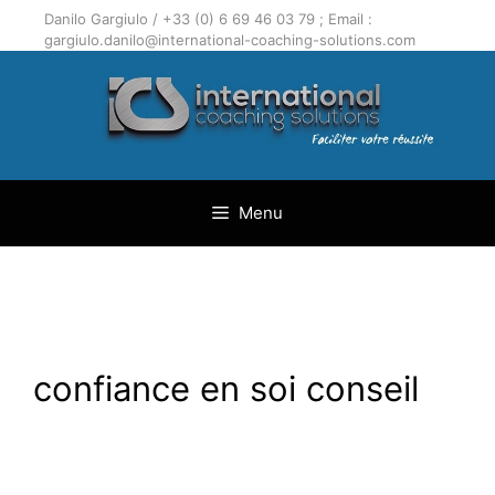
Aller
Danilo Gargiulo / +33 (0) 6 69 46 03 79 ; Email :
au
gargiulo.danilo@international-coaching-solutions.com
contenu
Menu
confiance en soi conseil