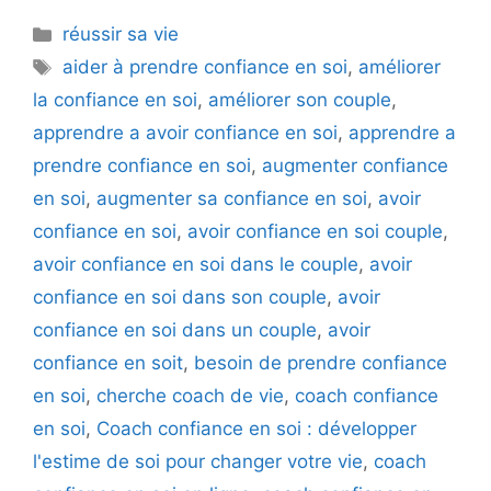
Catégories
réussir sa vie
Étiquettes
aider à prendre confiance en soi
,
améliorer
la confiance en soi
,
améliorer son couple
,
apprendre a avoir confiance en soi
,
apprendre a
prendre confiance en soi
,
augmenter confiance
en soi
,
augmenter sa confiance en soi
,
avoir
confiance en soi
,
avoir confiance en soi couple
,
avoir confiance en soi dans le couple
,
avoir
confiance en soi dans son couple
,
avoir
confiance en soi dans un couple
,
avoir
confiance en soit
,
besoin de prendre confiance
en soi
,
cherche coach de vie
,
coach confiance
en soi
,
Coach confiance en soi : développer
l'estime de soi pour changer votre vie
,
coach