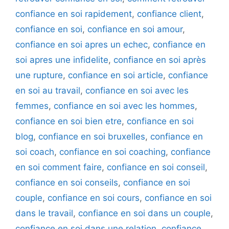
confiance en soi rapidement
,
confiance client
,
confiance en soi
,
confiance en soi amour
,
confiance en soi apres un echec
,
confiance en
soi apres une infidelite
,
confiance en soi après
une rupture
,
confiance en soi article
,
confiance
en soi au travail
,
confiance en soi avec les
femmes
,
confiance en soi avec les hommes
,
confiance en soi bien etre
,
confiance en soi
blog
,
confiance en soi bruxelles
,
confiance en
soi coach
,
confiance en soi coaching
,
confiance
en soi comment faire
,
confiance en soi conseil
,
confiance en soi conseils
,
confiance en soi
couple
,
confiance en soi cours
,
confiance en soi
dans le travail
,
confiance en soi dans un couple
,
confiance en soi dans une relation
,
confiance