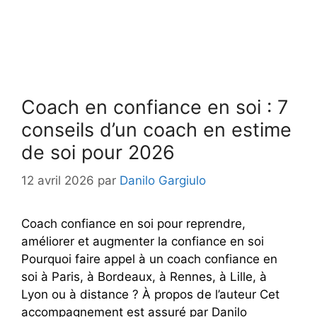
Coach en confiance en soi : 7
conseils d’un coach en estime
de soi pour 2026
12 avril 2026
par
Danilo Gargiulo
Coach confiance en soi pour reprendre,
améliorer et augmenter la confiance en soi
Pourquoi faire appel à un coach confiance en
soi à Paris, à Bordeaux, à Rennes, à Lille, à
Lyon ou à distance ? À propos de l’auteur Cet
accompagnement est assuré par Danilo