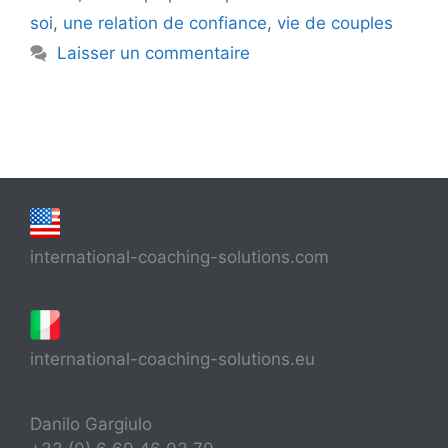
soi
,
une relation de confiance
,
vie de couples
Laisser un commentaire
international-coaching-solutions.com
international-coaching-solutions.eu
Danilo Gargiulo