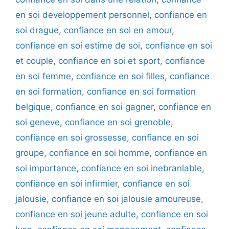
en soi developpement personnel
,
confiance en
soi drague
,
confiance en soi en amour
,
confiance en soi estime de soi
,
confiance en soi
et couple
,
confiance en soi et sport
,
confiance
en soi femme
,
confiance en soi filles
,
confiance
en soi formation
,
confiance en soi formation
belgique
,
confiance en soi gagner
,
confiance en
soi geneve
,
confiance en soi grenoble
,
confiance en soi grossesse
,
confiance en soi
groupe
,
confiance en soi homme
,
confiance en
soi importance
,
confiance en soi inebranlable
,
confiance en soi infirmier
,
confiance en soi
jalousie
,
confiance en soi jalousie amoureuse
,
confiance en soi jeune adulte
,
confiance en soi