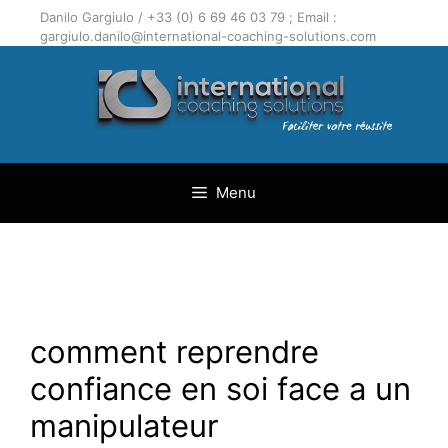
Aller
Danilo Gargiulo / +33 (0) 6 69 46 03 79 ; Email :
au
gargiulo.danilo@international-coaching-solutions.com
contenu
Menu
comment reprendre
confiance en soi face a un
manipulateur