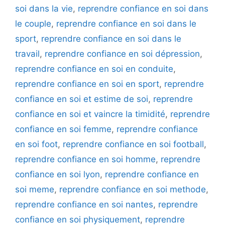
soi dans la vie
,
reprendre confiance en soi dans
le couple
,
reprendre confiance en soi dans le
sport
,
reprendre confiance en soi dans le
travail
,
reprendre confiance en soi dépression
,
reprendre confiance en soi en conduite
,
reprendre confiance en soi en sport
,
reprendre
confiance en soi et estime de soi
,
reprendre
confiance en soi et vaincre la timidité
,
reprendre
confiance en soi femme
,
reprendre confiance
en soi foot
,
reprendre confiance en soi football
,
reprendre confiance en soi homme
,
reprendre
confiance en soi lyon
,
reprendre confiance en
soi meme
,
reprendre confiance en soi methode
,
reprendre confiance en soi nantes
,
reprendre
confiance en soi physiquement
,
reprendre