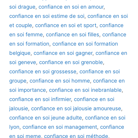
soi drague
,
confiance en soi en amour
,
confiance en soi estime de soi
,
confiance en soi
et couple
,
confiance en soi et sport
,
confiance
en soi femme
,
confiance en soi filles
,
confiance
en soi formation
,
confiance en soi formation
belgique
,
confiance en soi gagner
,
confiance en
soi geneve
,
confiance en soi grenoble
,
confiance en soi grossesse
,
confiance en soi
groupe
,
confiance en soi homme
,
confiance en
soi importance
,
confiance en soi inebranlable
,
confiance en soi infirmier
,
confiance en soi
jalousie
,
confiance en soi jalousie amoureuse
,
confiance en soi jeune adulte
,
confiance en soi
lyon
,
confiance en soi management
,
confiance
en soi meme
,
confiance en soi méthode
,