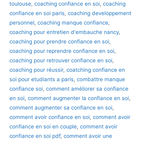
toulouse
,
coaching confiance en soi
,
coaching
confiance en soi paris
,
coaching developpement
personnel
,
coaching manque confiance
,
coaching pour entretien d'embauche nancy
,
coaching pour prendre confiance en soi
,
coaching pour reprendre confiance en soi
,
coaching pour retrouver confiance en soi
,
coaching pour réussir
,
coatching confiance en
soi pour etudiants a paris
,
combattre manque
confiance soi
,
comment améliorer sa confiance
en soi
,
comment augmenter la confiance en soi
,
comment augmenter sa confiance en soi
,
comment avoir confiance en soi
,
comment avoir
confiance en soi en couple
,
comment avoir
confiance en soi pdf
,
comment avoir une