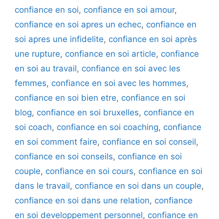
confiance en soi
,
confiance en soi amour
,
confiance en soi apres un echec
,
confiance en
soi apres une infidelite
,
confiance en soi après
une rupture
,
confiance en soi article
,
confiance
en soi au travail
,
confiance en soi avec les
femmes
,
confiance en soi avec les hommes
,
confiance en soi bien etre
,
confiance en soi
blog
,
confiance en soi bruxelles
,
confiance en
soi coach
,
confiance en soi coaching
,
confiance
en soi comment faire
,
confiance en soi conseil
,
confiance en soi conseils
,
confiance en soi
couple
,
confiance en soi cours
,
confiance en soi
dans le travail
,
confiance en soi dans un couple
,
confiance en soi dans une relation
,
confiance
en soi developpement personnel
,
confiance en