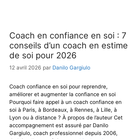
Coach en confiance en soi : 7
conseils d’un coach en estime
de soi pour 2026
12 avril 2026
par
Danilo Gargiulo
Coach confiance en soi pour reprendre,
améliorer et augmenter la confiance en soi
Pourquoi faire appel à un coach confiance en
soi à Paris, à Bordeaux, à Rennes, à Lille, à
Lyon ou à distance ? À propos de l’auteur Cet
accompagnement est assuré par Danilo
Gargiulo, coach professionnel depuis 2006,