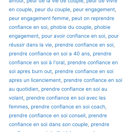
amour
,
peur de la vie de couple
,
peur de vivre
en couple
,
peur du couple
,
peur engagement
,
peur engagement femme
,
peut on reprendre
confiance en soi
,
phobie du couple
,
phobie
engagement
,
pour avoir confiance en soi
,
pour
réussir dans la vie
,
prendre confiance en soi
,
prendre confiance en soi a 40 ans
,
prendre
confiance en soi à l'oral
,
prendre confiance en
soi apres burn out
,
prendre confiance en soi
apres un licenciement
,
prendre confiance en soi
au quotidien
,
prendre confiance en soi au
volant
,
prendre confiance en soi avec les
femmes
,
prendre confiance en soi coach
,
prendre confiance en soi conseil
,
prendre
confiance en soi dans son couple
,
prendre