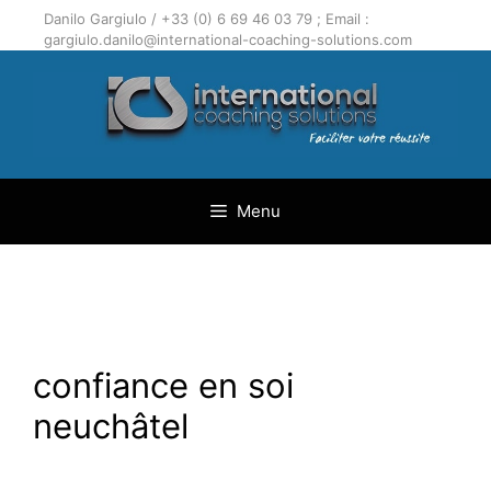
Aller
Danilo Gargiulo / +33 (0) 6 69 46 03 79 ; Email :
au
gargiulo.danilo@international-coaching-solutions.com
contenu
Menu
confiance en soi
neuchâtel