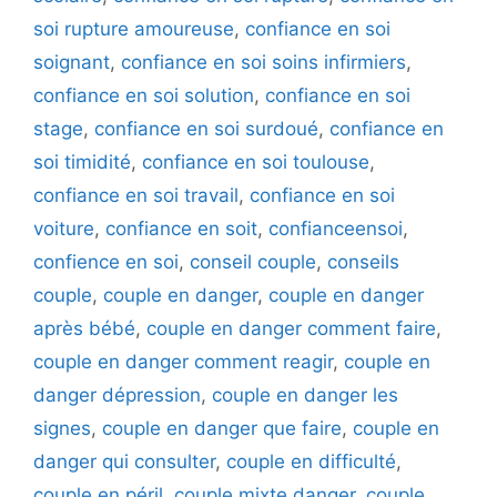
soi rupture amoureuse
,
confiance en soi
soignant
,
confiance en soi soins infirmiers
,
confiance en soi solution
,
confiance en soi
stage
,
confiance en soi surdoué
,
confiance en
soi timidité
,
confiance en soi toulouse
,
confiance en soi travail
,
confiance en soi
voiture
,
confiance en soit
,
confianceensoi
,
confience en soi
,
conseil couple
,
conseils
couple
,
couple en danger
,
couple en danger
après bébé
,
couple en danger comment faire
,
couple en danger comment reagir
,
couple en
danger dépression
,
couple en danger les
signes
,
couple en danger que faire
,
couple en
danger qui consulter
,
couple en difficulté
,
couple en péril
,
couple mixte danger
,
couple