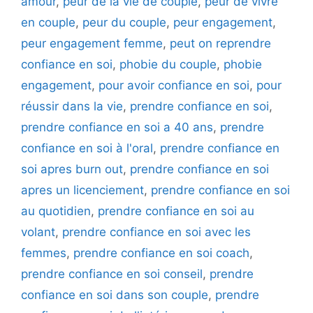
amour
,
peur de la vie de couple
,
peur de vivre
en couple
,
peur du couple
,
peur engagement
,
peur engagement femme
,
peut on reprendre
confiance en soi
,
phobie du couple
,
phobie
engagement
,
pour avoir confiance en soi
,
pour
réussir dans la vie
,
prendre confiance en soi
,
prendre confiance en soi a 40 ans
,
prendre
confiance en soi à l'oral
,
prendre confiance en
soi apres burn out
,
prendre confiance en soi
apres un licenciement
,
prendre confiance en soi
au quotidien
,
prendre confiance en soi au
volant
,
prendre confiance en soi avec les
femmes
,
prendre confiance en soi coach
,
prendre confiance en soi conseil
,
prendre
confiance en soi dans son couple
,
prendre