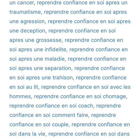
un cancer
,
reprendre confiance en soi apres un
traumatisme
,
reprendre confiance en soi apres
une agression
,
reprendre confiance en soi apres
une deception
,
reprendre confiance en soi
apres une grossesse
,
reprendre confiance en
soi apres une infidelite
,
reprendre confiance en
soi apres une maladie
,
reprendre confiance en
soi apres une separation
,
reprendre confiance
en soi apres une trahison
,
reprendre confiance
en soi au lit
,
reprendre confiance en soi avec les
hommes
,
reprendre confiance en soi chomage
,
reprendre confiance en soi coach
,
reprendre
confiance en soi comment faire
,
reprendre
confiance en soi couple
,
reprendre confiance en
soi dans la vie
,
reprendre confiance en soi dans