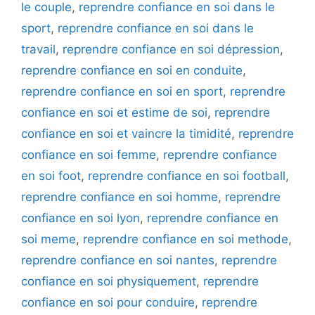
le couple
,
reprendre confiance en soi dans le
sport
,
reprendre confiance en soi dans le
travail
,
reprendre confiance en soi dépression
,
reprendre confiance en soi en conduite
,
reprendre confiance en soi en sport
,
reprendre
confiance en soi et estime de soi
,
reprendre
confiance en soi et vaincre la timidité
,
reprendre
confiance en soi femme
,
reprendre confiance
en soi foot
,
reprendre confiance en soi football
,
reprendre confiance en soi homme
,
reprendre
confiance en soi lyon
,
reprendre confiance en
soi meme
,
reprendre confiance en soi methode
,
reprendre confiance en soi nantes
,
reprendre
confiance en soi physiquement
,
reprendre
confiance en soi pour conduire
,
reprendre