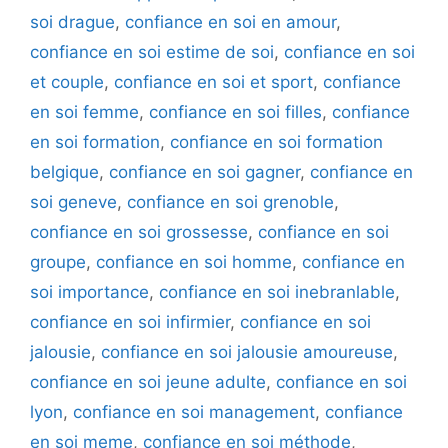
soi drague
,
confiance en soi en amour
,
confiance en soi estime de soi
,
confiance en soi
et couple
,
confiance en soi et sport
,
confiance
en soi femme
,
confiance en soi filles
,
confiance
en soi formation
,
confiance en soi formation
belgique
,
confiance en soi gagner
,
confiance en
soi geneve
,
confiance en soi grenoble
,
confiance en soi grossesse
,
confiance en soi
groupe
,
confiance en soi homme
,
confiance en
soi importance
,
confiance en soi inebranlable
,
confiance en soi infirmier
,
confiance en soi
jalousie
,
confiance en soi jalousie amoureuse
,
confiance en soi jeune adulte
,
confiance en soi
lyon
,
confiance en soi management
,
confiance
en soi meme
,
confiance en soi méthode
,