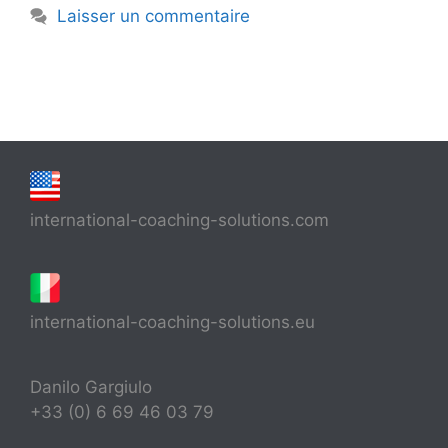
Laisser un commentaire
international-coaching-solutions.com
international-coaching-solutions.eu
Danilo Gargiulo
+33 (0) 6 69 46 03 79