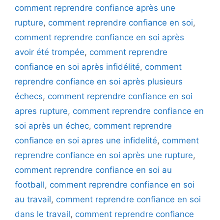
comment reprendre confiance après une
rupture
,
comment reprendre confiance en soi
,
comment reprendre confiance en soi après
avoir été trompée
,
comment reprendre
confiance en soi après infidélité
,
comment
reprendre confiance en soi après plusieurs
échecs
,
comment reprendre confiance en soi
apres rupture
,
comment reprendre confiance en
soi après un échec
,
comment reprendre
confiance en soi apres une infidelité
,
comment
reprendre confiance en soi après une rupture
,
comment reprendre confiance en soi au
football
,
comment reprendre confiance en soi
au travail
,
comment reprendre confiance en soi
dans le travail
,
comment reprendre confiance