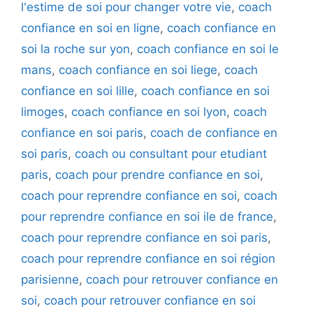
l'estime de soi pour changer votre vie
,
coach
confiance en soi en ligne
,
coach confiance en
soi la roche sur yon
,
coach confiance en soi le
mans
,
coach confiance en soi liege
,
coach
confiance en soi lille
,
coach confiance en soi
limoges
,
coach confiance en soi lyon
,
coach
confiance en soi paris
,
coach de confiance en
soi paris
,
coach ou consultant pour etudiant
paris
,
coach pour prendre confiance en soi
,
coach pour reprendre confiance en soi
,
coach
pour reprendre confiance en soi ile de france
,
coach pour reprendre confiance en soi paris
,
coach pour reprendre confiance en soi région
parisienne
,
coach pour retrouver confiance en
soi
,
coach pour retrouver confiance en soi