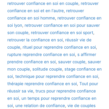
retrouver confiance en soi en couple
,
retrouver
confiance en soi et en l'autre
,
retrouver
confiance en soi homme
,
retrouver confiance en
soi lyon
,
retrouver confiance en soi pour sauver
son couple
,
retrouver confiance en soi sport
,
retrouver la confiance en soi
,
réussir vie de
couple
,
rituel pour reprendre confiance en soi
,
rupture reprendre confiance en soi
,
s affirmer
prendre confiance en soi
,
sauver couple
,
sauver
mon couple
,
solitude couple
,
stage confiance en
soi
,
technique pour reprendre confiance en soi
,
thérapie reprendre confiance en soi
,
Tout pour
réussir sa vie
,
trucs pour reprendre confiance
en soi
,
un temps pour reprendre confiance en
soi
,
une relation de confiance
,
vie de couples