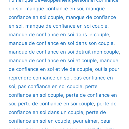
numérique développement personnel confiance
en soi
,
manque confiance en soi
,
manque
confiance en soi couple
,
manque de confiance
en soi
,
manque de confiance en soi couple
,
manque de confiance en soi dans le couple
,
manque de confiance en soi dans son couple
,
manque de confiance en soi detruit mon couple
,
manque de confiance en soi et couple
,
manque
de confiance en soi et vie de couple
,
outils pour
reprendre confiance en soi
,
pas confiance en
soi
,
pas confiance en soi couple
,
perte
confiance en soi couple
,
perte de confiance en
soi
,
perte de confiance en soi couple
,
perte de
confiance en soi dans un couple
,
perte de
confiance en soi en couple
,
peur aimer
,
peur