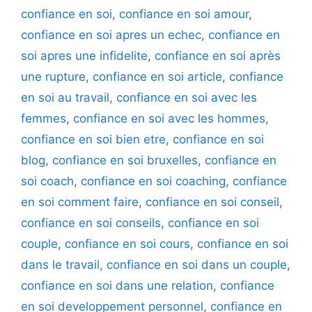
confiance en soi
,
confiance en soi amour
,
confiance en soi apres un echec
,
confiance en
soi apres une infidelite
,
confiance en soi après
une rupture
,
confiance en soi article
,
confiance
en soi au travail
,
confiance en soi avec les
femmes
,
confiance en soi avec les hommes
,
confiance en soi bien etre
,
confiance en soi
blog
,
confiance en soi bruxelles
,
confiance en
soi coach
,
confiance en soi coaching
,
confiance
en soi comment faire
,
confiance en soi conseil
,
confiance en soi conseils
,
confiance en soi
couple
,
confiance en soi cours
,
confiance en soi
dans le travail
,
confiance en soi dans un couple
,
confiance en soi dans une relation
,
confiance
en soi developpement personnel
,
confiance en