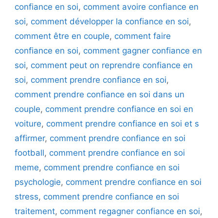
confiance en soi
,
comment avoire confiance en
soi
,
comment développer la confiance en soi
,
comment être en couple
,
comment faire
confiance en soi
,
comment gagner confiance en
soi
,
comment peut on reprendre confiance en
soi
,
comment prendre confiance en soi
,
comment prendre confiance en soi dans un
couple
,
comment prendre confiance en soi en
voiture
,
comment prendre confiance en soi et s
affirmer
,
comment prendre confiance en soi
football
,
comment prendre confiance en soi
meme
,
comment prendre confiance en soi
psychologie
,
comment prendre confiance en soi
stress
,
comment prendre confiance en soi
traitement
,
comment regagner confiance en soi
,