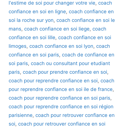
l'estime de soi pour changer votre vie
,
coach
confiance en soi en ligne
,
coach confiance en
soi la roche sur yon
,
coach confiance en soi le
mans
,
coach confiance en soi liege
,
coach
confiance en soi lille
,
coach confiance en soi
limoges
,
coach confiance en soi lyon
,
coach
confiance en soi paris
,
coach de confiance en
soi paris
,
coach ou consultant pour etudiant
paris
,
coach pour prendre confiance en soi
,
coach pour reprendre confiance en soi
,
coach
pour reprendre confiance en soi ile de france
,
coach pour reprendre confiance en soi paris
,
coach pour reprendre confiance en soi région
parisienne
,
coach pour retrouver confiance en
soi
,
coach pour retrouver confiance en soi