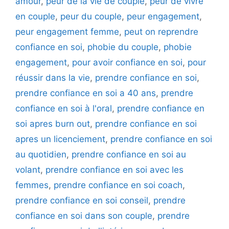
amour
,
peur de la vie de couple
,
peur de vivre
en couple
,
peur du couple
,
peur engagement
,
peur engagement femme
,
peut on reprendre
confiance en soi
,
phobie du couple
,
phobie
engagement
,
pour avoir confiance en soi
,
pour
réussir dans la vie
,
prendre confiance en soi
,
prendre confiance en soi a 40 ans
,
prendre
confiance en soi à l'oral
,
prendre confiance en
soi apres burn out
,
prendre confiance en soi
apres un licenciement
,
prendre confiance en soi
au quotidien
,
prendre confiance en soi au
volant
,
prendre confiance en soi avec les
femmes
,
prendre confiance en soi coach
,
prendre confiance en soi conseil
,
prendre
confiance en soi dans son couple
,
prendre