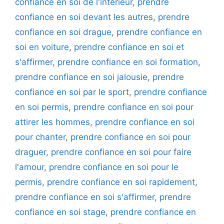
confiance en soi de l'intérieur
,
prendre
confiance en soi devant les autres
,
prendre
confiance en soi drague
,
prendre confiance en
soi en voiture
,
prendre confiance en soi et
s'affirmer
,
prendre confiance en soi formation
,
prendre confiance en soi jalousie
,
prendre
confiance en soi par le sport
,
prendre confiance
en soi permis
,
prendre confiance en soi pour
attirer les hommes
,
prendre confiance en soi
pour chanter
,
prendre confiance en soi pour
draguer
,
prendre confiance en soi pour faire
l'amour
,
prendre confiance en soi pour le
permis
,
prendre confiance en soi rapidement
,
prendre confiance en soi s'affirmer
,
prendre
confiance en soi stage
,
prendre confiance en