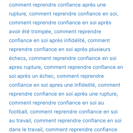
comment reprendre confiance après une
rupture
,
comment reprendre confiance en soi
,
comment reprendre confiance en soi après
avoir été trompée
,
comment reprendre
confiance en soi après infidélité
,
comment
reprendre confiance en soi après plusieurs
échecs
,
comment reprendre confiance en soi
apres rupture
,
comment reprendre confiance en
soi après un échec
,
comment reprendre
confiance en soi apres une infidelité
,
comment
reprendre confiance en soi après une rupture
,
comment reprendre confiance en soi au
football
,
comment reprendre confiance en soi
au travail
,
comment reprendre confiance en soi
dans le travail
,
comment reprendre confiance