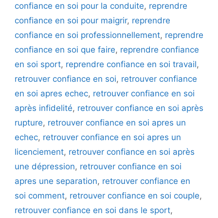
confiance en soi pour la conduite
,
reprendre
confiance en soi pour maigrir
,
reprendre
confiance en soi professionnellement
,
reprendre
confiance en soi que faire
,
reprendre confiance
en soi sport
,
reprendre confiance en soi travail
,
retrouver confiance en soi
,
retrouver confiance
en soi apres echec
,
retrouver confiance en soi
après infidelité
,
retrouver confiance en soi après
rupture
,
retrouver confiance en soi apres un
echec
,
retrouver confiance en soi apres un
licenciement
,
retrouver confiance en soi après
une dépression
,
retrouver confiance en soi
apres une separation
,
retrouver confiance en
soi comment
,
retrouver confiance en soi couple
,
retrouver confiance en soi dans le sport
,