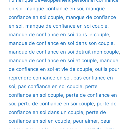
numérique développement personnel confiance
en soi
,
manque confiance en soi
,
manque
confiance en soi couple
,
manque de confiance
en soi
,
manque de confiance en soi couple
,
manque de confiance en soi dans le couple
,
manque de confiance en soi dans son couple
,
manque de confiance en soi detruit mon couple
,
manque de confiance en soi et couple
,
manque
de confiance en soi et vie de couple
,
outils pour
reprendre confiance en soi
,
pas confiance en
soi
,
pas confiance en soi couple
,
perte
confiance en soi couple
,
perte de confiance en
soi
,
perte de confiance en soi couple
,
perte de
confiance en soi dans un couple
,
perte de
confiance en soi en couple
,
peur aimer
,
peur