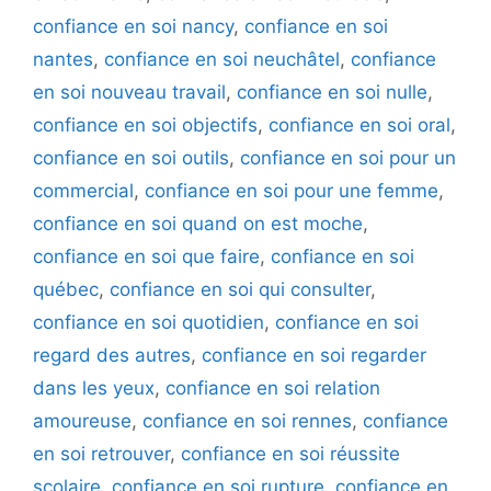
confiance en soi nancy
,
confiance en soi
nantes
,
confiance en soi neuchâtel
,
confiance
en soi nouveau travail
,
confiance en soi nulle
,
confiance en soi objectifs
,
confiance en soi oral
,
confiance en soi outils
,
confiance en soi pour un
commercial
,
confiance en soi pour une femme
,
confiance en soi quand on est moche
,
confiance en soi que faire
,
confiance en soi
québec
,
confiance en soi qui consulter
,
confiance en soi quotidien
,
confiance en soi
regard des autres
,
confiance en soi regarder
dans les yeux
,
confiance en soi relation
amoureuse
,
confiance en soi rennes
,
confiance
en soi retrouver
,
confiance en soi réussite
scolaire
,
confiance en soi rupture
,
confiance en