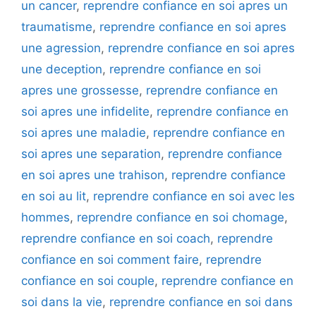
un cancer
,
reprendre confiance en soi apres un
traumatisme
,
reprendre confiance en soi apres
une agression
,
reprendre confiance en soi apres
une deception
,
reprendre confiance en soi
apres une grossesse
,
reprendre confiance en
soi apres une infidelite
,
reprendre confiance en
soi apres une maladie
,
reprendre confiance en
soi apres une separation
,
reprendre confiance
en soi apres une trahison
,
reprendre confiance
en soi au lit
,
reprendre confiance en soi avec les
hommes
,
reprendre confiance en soi chomage
,
reprendre confiance en soi coach
,
reprendre
confiance en soi comment faire
,
reprendre
confiance en soi couple
,
reprendre confiance en
soi dans la vie
,
reprendre confiance en soi dans