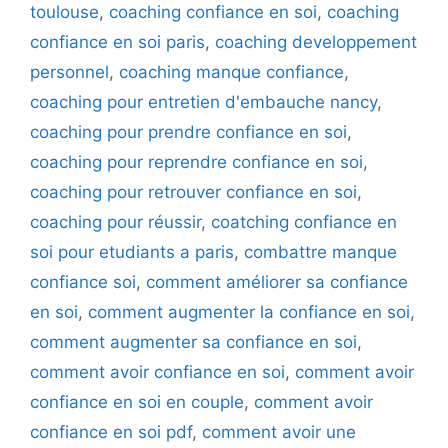
toulouse
,
coaching confiance en soi
,
coaching
confiance en soi paris
,
coaching developpement
personnel
,
coaching manque confiance
,
coaching pour entretien d'embauche nancy
,
coaching pour prendre confiance en soi
,
coaching pour reprendre confiance en soi
,
coaching pour retrouver confiance en soi
,
coaching pour réussir
,
coatching confiance en
soi pour etudiants a paris
,
combattre manque
confiance soi
,
comment améliorer sa confiance
en soi
,
comment augmenter la confiance en soi
,
comment augmenter sa confiance en soi
,
comment avoir confiance en soi
,
comment avoir
confiance en soi en couple
,
comment avoir
confiance en soi pdf
,
comment avoir une