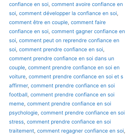
confiance en soi
,
comment avoire confiance en
soi
,
comment développer la confiance en soi
,
comment être en couple
,
comment faire
confiance en soi
,
comment gagner confiance en
soi
,
comment peut on reprendre confiance en
soi
,
comment prendre confiance en soi
,
comment prendre confiance en soi dans un
couple
,
comment prendre confiance en soi en
voiture
,
comment prendre confiance en soi et s
affirmer
,
comment prendre confiance en soi
football
,
comment prendre confiance en soi
meme
,
comment prendre confiance en soi
psychologie
,
comment prendre confiance en soi
stress
,
comment prendre confiance en soi
traitement
,
comment regagner confiance en soi
,