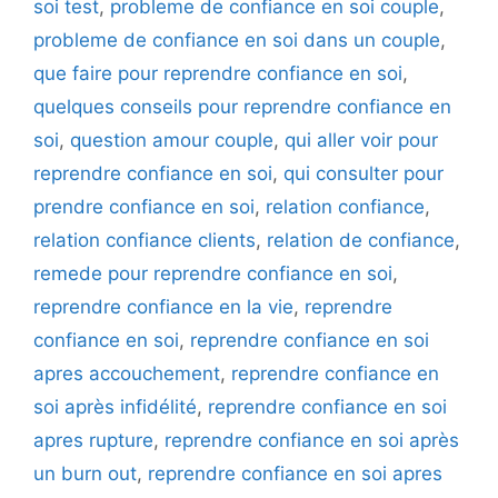
soi test
,
probleme de confiance en soi couple
,
probleme de confiance en soi dans un couple
,
que faire pour reprendre confiance en soi
,
quelques conseils pour reprendre confiance en
soi
,
question amour couple
,
qui aller voir pour
reprendre confiance en soi
,
qui consulter pour
prendre confiance en soi
,
relation confiance
,
relation confiance clients
,
relation de confiance
,
remede pour reprendre confiance en soi
,
reprendre confiance en la vie
,
reprendre
confiance en soi
,
reprendre confiance en soi
apres accouchement
,
reprendre confiance en
soi après infidélité
,
reprendre confiance en soi
apres rupture
,
reprendre confiance en soi après
un burn out
,
reprendre confiance en soi apres