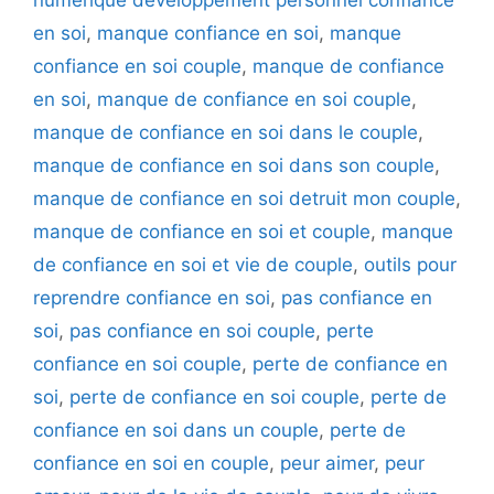
numérique développement personnel confiance
en soi
,
manque confiance en soi
,
manque
confiance en soi couple
,
manque de confiance
en soi
,
manque de confiance en soi couple
,
manque de confiance en soi dans le couple
,
manque de confiance en soi dans son couple
,
manque de confiance en soi detruit mon couple
,
manque de confiance en soi et couple
,
manque
de confiance en soi et vie de couple
,
outils pour
reprendre confiance en soi
,
pas confiance en
soi
,
pas confiance en soi couple
,
perte
confiance en soi couple
,
perte de confiance en
soi
,
perte de confiance en soi couple
,
perte de
confiance en soi dans un couple
,
perte de
confiance en soi en couple
,
peur aimer
,
peur