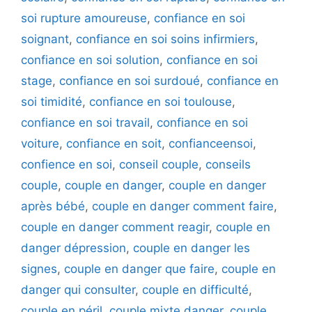
soi rupture amoureuse
,
confiance en soi
soignant
,
confiance en soi soins infirmiers
,
confiance en soi solution
,
confiance en soi
stage
,
confiance en soi surdoué
,
confiance en
soi timidité
,
confiance en soi toulouse
,
confiance en soi travail
,
confiance en soi
voiture
,
confiance en soit
,
confianceensoi
,
confience en soi
,
conseil couple
,
conseils
couple
,
couple en danger
,
couple en danger
après bébé
,
couple en danger comment faire
,
couple en danger comment reagir
,
couple en
danger dépression
,
couple en danger les
signes
,
couple en danger que faire
,
couple en
danger qui consulter
,
couple en difficulté
,
couple en péril
,
couple mixte danger
,
couple