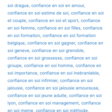
soi drague
,
confiance en soi en amour
,
confiance en soi estime de soi
,
confiance en soi
et couple
,
confiance en soi et sport
,
confiance
en soi femme
,
confiance en soi filles
,
confiance
en soi formation
,
confiance en soi formation
belgique
,
confiance en soi gagner
,
confiance en
soi geneve
,
confiance en soi grenoble
,
confiance en soi grossesse
,
confiance en soi
groupe
,
confiance en soi homme
,
confiance en
soi importance
,
confiance en soi inebranlable
,
confiance en soi infirmier
,
confiance en soi
jalousie
,
confiance en soi jalousie amoureuse
,
confiance en soi jeune adulte
,
confiance en soi
lyon
,
confiance en soi management
,
confiance
en soi meme
,
confiance en soi méthode
,