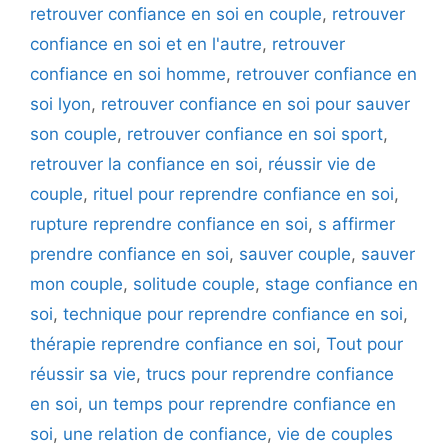
retrouver confiance en soi en couple
,
retrouver
confiance en soi et en l'autre
,
retrouver
confiance en soi homme
,
retrouver confiance en
soi lyon
,
retrouver confiance en soi pour sauver
son couple
,
retrouver confiance en soi sport
,
retrouver la confiance en soi
,
réussir vie de
couple
,
rituel pour reprendre confiance en soi
,
rupture reprendre confiance en soi
,
s affirmer
prendre confiance en soi
,
sauver couple
,
sauver
mon couple
,
solitude couple
,
stage confiance en
soi
,
technique pour reprendre confiance en soi
,
thérapie reprendre confiance en soi
,
Tout pour
réussir sa vie
,
trucs pour reprendre confiance
en soi
,
un temps pour reprendre confiance en
soi
,
une relation de confiance
,
vie de couples