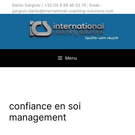
Aller
Danilo Gargiulo / +33 (0) 6 69 46 03 79 ; Email :
au
gargiulo.danilo@international-coaching-solutions.com
contenu
Menu
confiance en soi
management