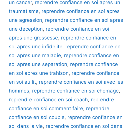
un cancer
,
reprendre confiance en soi apres un
traumatisme
,
reprendre confiance en soi apres
une agression
,
reprendre confiance en soi apres
une deception
,
reprendre confiance en soi
apres une grossesse
,
reprendre confiance en
soi apres une infidelite
,
reprendre confiance en
soi apres une maladie
,
reprendre confiance en
soi apres une separation
,
reprendre confiance
en soi apres une trahison
,
reprendre confiance
en soi au lit
,
reprendre confiance en soi avec les
hommes
,
reprendre confiance en soi chomage
,
reprendre confiance en soi coach
,
reprendre
confiance en soi comment faire
,
reprendre
confiance en soi couple
,
reprendre confiance en
soi dans la vie
,
reprendre confiance en soi dans