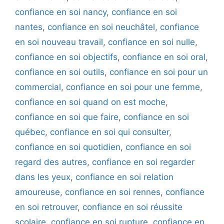
confiance en soi nancy
,
confiance en soi
nantes
,
confiance en soi neuchâtel
,
confiance
en soi nouveau travail
,
confiance en soi nulle
,
confiance en soi objectifs
,
confiance en soi oral
,
confiance en soi outils
,
confiance en soi pour un
commercial
,
confiance en soi pour une femme
,
confiance en soi quand on est moche
,
confiance en soi que faire
,
confiance en soi
québec
,
confiance en soi qui consulter
,
confiance en soi quotidien
,
confiance en soi
regard des autres
,
confiance en soi regarder
dans les yeux
,
confiance en soi relation
amoureuse
,
confiance en soi rennes
,
confiance
en soi retrouver
,
confiance en soi réussite
scolaire
,
confiance en soi rupture
,
confiance en