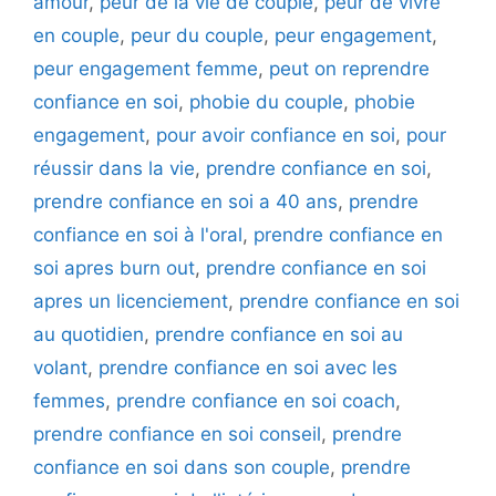
amour
,
peur de la vie de couple
,
peur de vivre
en couple
,
peur du couple
,
peur engagement
,
peur engagement femme
,
peut on reprendre
confiance en soi
,
phobie du couple
,
phobie
engagement
,
pour avoir confiance en soi
,
pour
réussir dans la vie
,
prendre confiance en soi
,
prendre confiance en soi a 40 ans
,
prendre
confiance en soi à l'oral
,
prendre confiance en
soi apres burn out
,
prendre confiance en soi
apres un licenciement
,
prendre confiance en soi
au quotidien
,
prendre confiance en soi au
volant
,
prendre confiance en soi avec les
femmes
,
prendre confiance en soi coach
,
prendre confiance en soi conseil
,
prendre
confiance en soi dans son couple
,
prendre