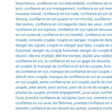
importance
,
confiance en soi inebranlable
,
confiance en so
lyon
,
confiance en soi management
,
confiance en soi me
nouveau travail
,
confiance en soi nulle
,
confiance en soi ob
femme
,
confiance en soi quand on est moche
,
confiance 
des autres
,
confiance en soi regarder dans les yeux
,
conf
confiance en soi rupture
,
confiance en soi rupture amour
en soi surdoué
,
confiance en soi timidité
,
confiance en so
couple
,
conseils couple
,
couple en danger
,
couple en dan
danger les signes
,
couple en danger que faire
,
couple en 
fusionnel
,
danger du couple fusionnel
,
danger du couple li
réussir
,
elle ma trompé
,
elle me trompe
,
établir une relati
confiance en soi
,
la confiance en soi un gage de réussite
,
en couple
,
le manque de confiance en soi en couple
,
livr
de confiance en soi
,
manque de confiance en soi couple
,
detruit mon couple
,
manque de confiance en soi et coupl
en soi couple
,
perte confiance en soi couple
,
perte de con
couple
,
peur aimer
,
peur amour
,
peur de la vie de couple
,
phobie du couple
,
phobie engagement
,
pour avoir confia
l'oral
,
prendre confiance en soi apres burn out
,
prendre co
confiance en soi avec les femmes
,
prendre confiance en 
prendre confiance en soi devant les autres
,
prendre confi