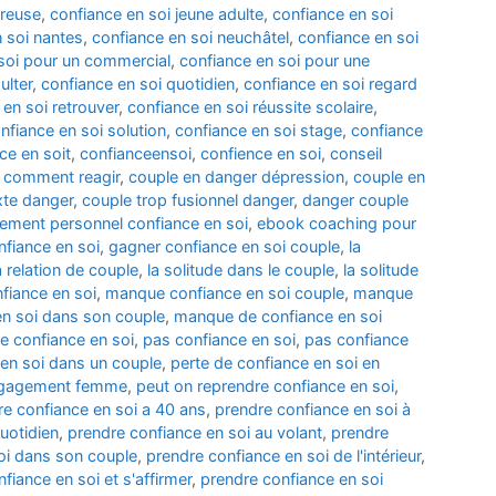
ureuse
,
confiance en soi jeune adulte
,
confiance en soi
 soi nantes
,
confiance en soi neuchâtel
,
confiance en soi
soi pour un commercial
,
confiance en soi pour une
ulter
,
confiance en soi quotidien
,
confiance en soi regard
 en soi retrouver
,
confiance en soi réussite scolaire
,
nfiance en soi solution
,
confiance en soi stage
,
confiance
ce en soit
,
confianceensoi
,
confience en soi
,
conseil
 comment reagir
,
couple en danger dépression
,
couple en
xte danger
,
couple trop fusionnel danger
,
danger couple
ement personnel confiance en soi
,
ebook coaching pour
nfiance en soi
,
gagner confiance en soi couple
,
la
a relation de couple
,
la solitude dans le couple
,
la solitude
iance en soi
,
manque confiance en soi couple
,
manque
n soi dans son couple
,
manque de confiance en soi
re confiance en soi
,
pas confiance en soi
,
pas confiance
 en soi dans un couple
,
perte de confiance en soi en
ngagement femme
,
peut on reprendre confiance en soi
,
re confiance en soi a 40 ans
,
prendre confiance en soi à
uotidien
,
prendre confiance en soi au volant
,
prendre
oi dans son couple
,
prendre confiance en soi de l'intérieur
,
fiance en soi et s'affirmer
,
prendre confiance en soi