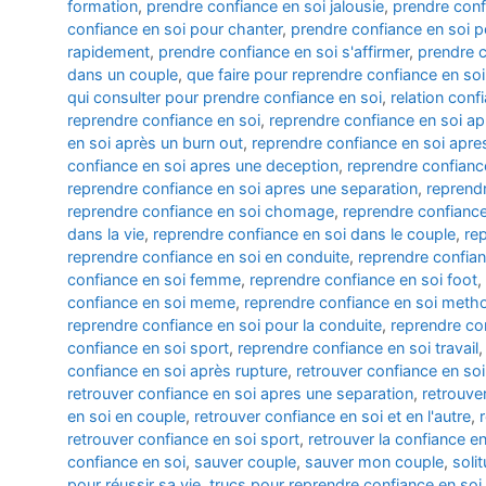
formation
,
prendre confiance en soi jalousie
,
prendre conf
confiance en soi pour chanter
,
prendre confiance en soi p
rapidement
,
prendre confiance en soi s'affirmer
,
prendre c
dans un couple
,
que faire pour reprendre confiance en soi
qui consulter pour prendre confiance en soi
,
relation conf
reprendre confiance en soi
,
reprendre confiance en soi 
en soi après un burn out
,
reprendre confiance en soi apre
confiance en soi apres une deception
,
reprendre confianc
reprendre confiance en soi apres une separation
,
reprendr
reprendre confiance en soi chomage
,
reprendre confianc
dans la vie
,
reprendre confiance en soi dans le couple
,
re
reprendre confiance en soi en conduite
,
reprendre confian
confiance en soi femme
,
reprendre confiance en soi foot
,
confiance en soi meme
,
reprendre confiance en soi meth
reprendre confiance en soi pour la conduite
,
reprendre con
confiance en soi sport
,
reprendre confiance en soi travail
confiance en soi après rupture
,
retrouver confiance en so
retrouver confiance en soi apres une separation
,
retrouve
en soi en couple
,
retrouver confiance en soi et en l'autre
,
retrouver confiance en soi sport
,
retrouver la confiance en
confiance en soi
,
sauver couple
,
sauver mon couple
,
soli
pour réussir sa vie
,
trucs pour reprendre confiance en soi