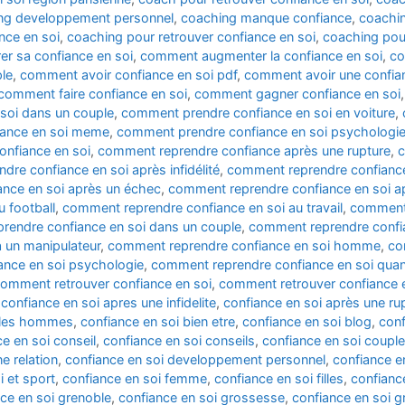
ng developpement personnel
,
coaching manque confiance
,
coachin
nce en soi
,
coaching pour retrouver confiance en soi
,
coaching pour
r sa confiance en soi
,
comment augmenter la confiance en soi
,
co
le
,
comment avoir confiance en soi pdf
,
comment avoir une confian
comment faire confiance en soi
,
comment gagner confiance en soi
soi dans un couple
,
comment prendre confiance en soi en voiture
,
iance en soi meme
,
comment prendre confiance en soi psychologi
nfiance en soi
,
comment reprendre confiance après une rupture
,
c
re confiance en soi après infidélité
,
comment reprendre confiance
nce en soi après un échec
,
comment reprendre confiance en soi apr
 football
,
comment reprendre confiance en soi au travail
,
comment 
rendre confiance en soi dans un couple
,
comment reprendre confi
 un manipulateur
,
comment reprendre confiance en soi homme
,
co
nce en soi psychologie
,
comment reprendre confiance en soi quan
omment retrouver confiance en soi
,
comment retrouver confiance 
,
confiance en soi apres une infidelite
,
confiance en soi après une ru
c les hommes
,
confiance en soi bien etre
,
confiance en soi blog
,
conf
e en soi conseil
,
confiance en soi conseils
,
confiance en soi couple
e relation
,
confiance en soi developpement personnel
,
confiance e
i et sport
,
confiance en soi femme
,
confiance en soi filles
,
confianc
ce en soi grenoble
,
confiance en soi grossesse
,
confiance en soi 