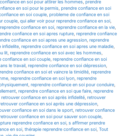
confiance en soi pour attirer les hommes
,
prendre
nfiance en soi pour le permis
,
prendre confiance en soi
onfiance en soi couple
,
probleme de confiance en soi
r couple
,
qui aller voir pour reprendre confiance en soi
,
reprendre confiance en soi
,
reprendre confiance en la vie
,
endre confiance en soi apres rupture
,
reprendre confiance
endre confiance en soi apres une agression
,
reprendre
infidelite
,
reprendre confiance en soi apres une maladie
,
 lit
,
reprendre confiance en soi avec les hommes
,
e confiance en soi couple
,
reprendre confiance en soi
ns le travail
,
reprendre confiance en soi dépression
,
rendre confiance en soi et vaincre la timidité
,
reprendre
omme
,
reprendre confiance en soi lyon
,
reprendre
i physiquement
,
reprendre confiance en soi pour conduire
,
ellement
,
reprendre confiance en soi que faire
,
reprendre
,
retrouver confiance en soi après infidelité
,
retrouver
retrouver confiance en soi après une dépression
,
rouver confiance en soi dans le sport
,
retrouver confiance
retrouver confiance en soi pour sauver son couple
,
upture reprendre confiance en soi
,
s affirmer prendre
ance en soi
,
thérapie reprendre confiance en soi
,
Tout
ce
,
vie de couples