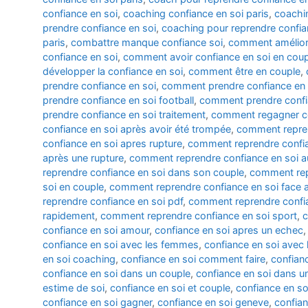
confiance en soi
,
coaching confiance en soi paris
,
coachi
prendre confiance en soi
,
coaching pour reprendre confia
paris
,
combattre manque confiance soi
,
comment améliore
confiance en soi
,
comment avoir confiance en soi en coup
développer la confiance en soi
,
comment être en couple
,
prendre confiance en soi
,
comment prendre confiance en 
prendre confiance en soi football
,
comment prendre conf
prendre confiance en soi traitement
,
comment regagner co
confiance en soi après avoir été trompée
,
comment reprend
confiance en soi apres rupture
,
comment reprendre confia
après une rupture
,
comment reprendre confiance en soi au
reprendre confiance en soi dans son couple
,
comment rep
soi en couple
,
comment reprendre confiance en soi face a
reprendre confiance en soi pdf
,
comment reprendre confia
rapidement
,
comment reprendre confiance en soi sport
,
c
confiance en soi amour
,
confiance en soi apres un echec
confiance en soi avec les femmes
,
confiance en soi ave
en soi coaching
,
confiance en soi comment faire
,
confianc
confiance en soi dans un couple
,
confiance en soi dans un
estime de soi
,
confiance en soi et couple
,
confiance en so
confiance en soi gagner
,
confiance en soi geneve
,
confian