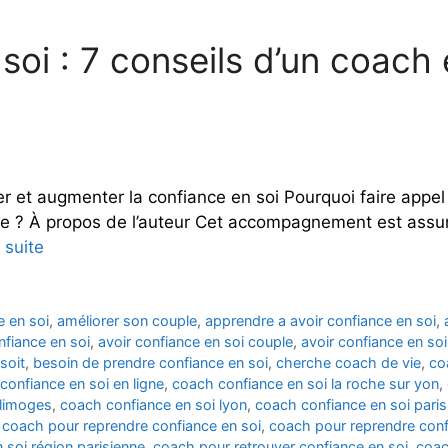
oi : 7 conseils d’un coach 
r et augmenter la confiance en soi Pourquoi faire appel 
nce ? À propos de l’auteur Cet accompagnement est assur
a suite
e en soi
,
améliorer son couple
,
apprendre a avoir confiance en soi
,
nfiance en soi
,
avoir confiance en soi couple
,
avoir confiance en soi
soit
,
besoin de prendre confiance en soi
,
cherche coach de vie
,
co
confiance en soi en ligne
,
coach confiance en soi la roche sur yon
,
 limoges
,
coach confiance en soi lyon
,
coach confiance en soi paris
,
coach pour reprendre confiance en soi
,
coach pour reprendre confi
 soi région parisienne
,
coach pour retrouver confiance en soi
,
coac