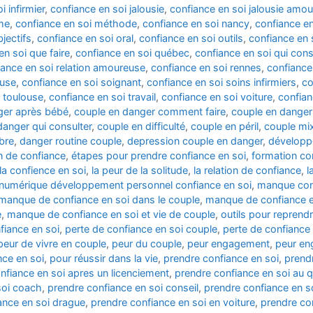
i infirmier
,
confiance en soi jalousie
,
confiance en soi jalousie amo
me
,
confiance en soi méthode
,
confiance en soi nancy
,
confiance en
jectifs
,
confiance en soi oral
,
confiance en soi outils
,
confiance en 
en soi que faire
,
confiance en soi québec
,
confiance en soi qui cons
iance en soi relation amoureuse
,
confiance en soi rennes
,
confiance
euse
,
confiance en soi soignant
,
confiance en soi soins infirmiers
,
co
i toulouse
,
confiance en soi travail
,
confiance en soi voiture
,
confian
ger après bébé
,
couple en danger comment faire
,
couple en danger
danger qui consulter
,
couple en difficulté
,
couple en péril
,
couple mi
bre
,
danger routine couple
,
depression couple en danger
,
développ
on de confiance
,
étapes pour prendre confiance en soi
,
formation co
la confience en soi
,
la peur de la solitude
,
la relation de confiance
,
l
e numérique développement personnel confiance en soi
,
manque conf
manque de confiance en soi dans le couple
,
manque de confiance e
e
,
manque de confiance en soi et vie de couple
,
outils pour reprend
fiance en soi
,
perte de confiance en soi couple
,
perte de confiance
peur de vivre en couple
,
peur du couple
,
peur engagement
,
peur e
nce en soi
,
pour réussir dans la vie
,
prendre confiance en soi
,
prend
nfiance en soi apres un licenciement
,
prendre confiance en soi au q
soi coach
,
prendre confiance en soi conseil
,
prendre confiance en s
ance en soi drague
,
prendre confiance en soi en voiture
,
prendre con