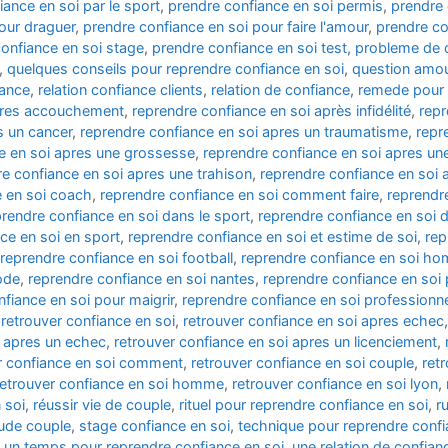
iance en soi par le sport
,
prendre confiance en soi permis
,
prendre 
our draguer
,
prendre confiance en soi pour faire l'amour
,
prendre co
onfiance en soi stage
,
prendre confiance en soi test
,
probleme de c
,
quelques conseils pour reprendre confiance en soi
,
question amou
iance
,
relation confiance clients
,
relation de confiance
,
remede pour 
apres accouchement
,
reprendre confiance en soi après infidélité
,
repr
s un cancer
,
reprendre confiance en soi apres un traumatisme
,
repr
e en soi apres une grossesse
,
reprendre confiance en soi apres une 
e confiance en soi apres une trahison
,
reprendre confiance en soi au
e en soi coach
,
reprendre confiance en soi comment faire
,
reprendr
prendre confiance en soi dans le sport
,
reprendre confiance en soi da
ce en soi en sport
,
reprendre confiance en soi et estime de soi
,
rep
reprendre confiance en soi football
,
reprendre confiance en soi h
ode
,
reprendre confiance en soi nantes
,
reprendre confiance en so
fiance en soi pour maigrir
,
reprendre confiance en soi professionn
,
retrouver confiance en soi
,
retrouver confiance en soi apres echec
i apres un echec
,
retrouver confiance en soi apres un licenciement
,
r confiance en soi comment
,
retrouver confiance en soi couple
,
ret
retrouver confiance en soi homme
,
retrouver confiance en soi lyon
,
 soi
,
réussir vie de couple
,
rituel pour reprendre confiance en soi
,
r
tude couple
,
stage confiance en soi
,
technique pour reprendre confi
,
un temps pour reprendre confiance en soi
,
une relation de confian