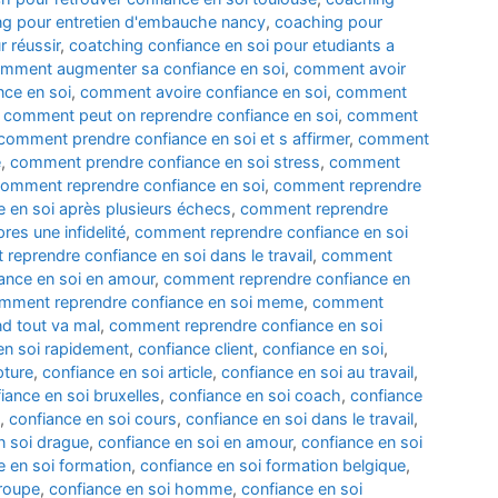
g pour entretien d'embauche nancy
,
coaching pour
 réussir
,
coatching confiance en soi pour etudiants a
mment augmenter sa confiance en soi
,
comment avoir
ce en soi
,
comment avoire confiance en soi
,
comment
,
comment peut on reprendre confiance en soi
,
comment
comment prendre confiance en soi et s affirmer
,
comment
e
,
comment prendre confiance en soi stress
,
comment
omment reprendre confiance en soi
,
comment reprendre
 en soi après plusieurs échecs
,
comment reprendre
es une infidelité
,
comment reprendre confiance en soi
reprendre confiance en soi dans le travail
,
comment
ance en soi en amour
,
comment reprendre confiance en
mment reprendre confiance en soi meme
,
comment
d tout va mal
,
comment reprendre confiance en soi
en soi rapidement
,
confiance client
,
confiance en soi
,
pture
,
confiance en soi article
,
confiance en soi au travail
,
iance en soi bruxelles
,
confiance en soi coach
,
confiance
,
confiance en soi cours
,
confiance en soi dans le travail
,
n soi drague
,
confiance en soi en amour
,
confiance en soi
e en soi formation
,
confiance en soi formation belgique
,
groupe
,
confiance en soi homme
,
confiance en soi