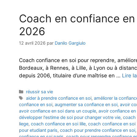
Coach en confiance en s
2026
12 avril 2026
par
Danilo Gargiulo
Coach confiance en soi pour reprendre, améliore
Bordeaux, à Rennes, à Lille, à Lyon ou à dista
depuis 2006, titulaire d’une maîtrise en …
Lire l
Catégories
réussir sa vie
Étiquettes
aider à prendre confiance en soi
,
améliorer la confianc
confiance en soi
,
augmenter sa confiance en soi
,
avoir co
avoir confiance en soi dans un couple
,
avoir confiance en 
développer l'estime de soi pour changer votre vie
,
coach 
liege
,
coach confiance en soi lille
,
coach confiance en soi
pour etudiant paris
,
coach pour prendre confiance en soi
confiance en soi paris
,
coach pour reprendre confiance en