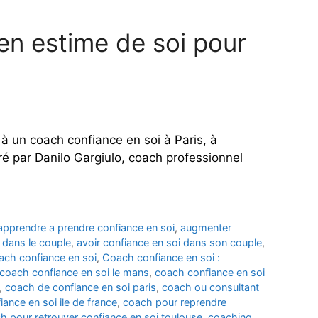
en estime de soi pour
à un coach confiance en soi à Paris, à
é par Danilo Gargiulo, coach professionnel
apprendre a prendre confiance en soi
,
augmenter
 dans le couple
,
avoir confiance en soi dans son couple
,
ach confiance en soi
,
Coach confiance en soi :
coach confiance en soi le mans
,
coach confiance en soi
,
coach de confiance en soi paris
,
coach ou consultant
ance en soi ile de france
,
coach pour reprendre
h pour retrouver confiance en soi toulouse
,
coaching