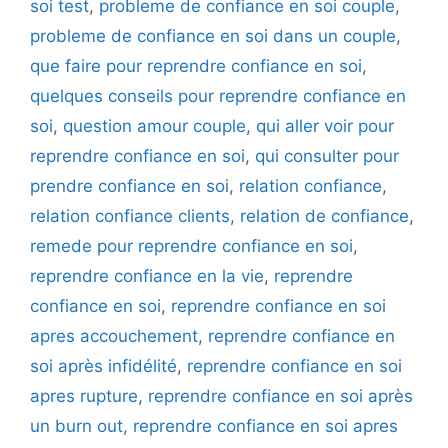
soi test
,
probleme de confiance en soi couple
,
probleme de confiance en soi dans un couple
,
que faire pour reprendre confiance en soi
,
quelques conseils pour reprendre confiance en
soi
,
question amour couple
,
qui aller voir pour
reprendre confiance en soi
,
qui consulter pour
prendre confiance en soi
,
relation confiance
,
relation confiance clients
,
relation de confiance
,
remede pour reprendre confiance en soi
,
reprendre confiance en la vie
,
reprendre
confiance en soi
,
reprendre confiance en soi
apres accouchement
,
reprendre confiance en
soi après infidélité
,
reprendre confiance en soi
apres rupture
,
reprendre confiance en soi après
un burn out
,
reprendre confiance en soi apres