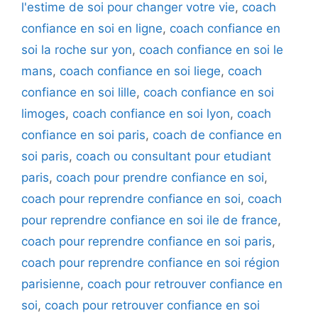
l'estime de soi pour changer votre vie
,
coach
confiance en soi en ligne
,
coach confiance en
soi la roche sur yon
,
coach confiance en soi le
mans
,
coach confiance en soi liege
,
coach
confiance en soi lille
,
coach confiance en soi
limoges
,
coach confiance en soi lyon
,
coach
confiance en soi paris
,
coach de confiance en
soi paris
,
coach ou consultant pour etudiant
paris
,
coach pour prendre confiance en soi
,
coach pour reprendre confiance en soi
,
coach
pour reprendre confiance en soi ile de france
,
coach pour reprendre confiance en soi paris
,
coach pour reprendre confiance en soi région
parisienne
,
coach pour retrouver confiance en
soi
,
coach pour retrouver confiance en soi