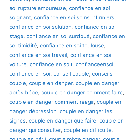
soi rupture amoureuse
,
confiance en soi
soignant
,
confiance en soi soins infirmiers
,
confiance en soi solution
,
confiance en soi
stage
,
confiance en soi surdoué
,
confiance en
soi timidité
,
confiance en soi toulouse
,
confiance en soi travail
,
confiance en soi
voiture
,
confiance en soit
,
confianceensoi
,
confience en soi
,
conseil couple
,
conseils
couple
,
couple en danger
,
couple en danger
après bébé
,
couple en danger comment faire
,
couple en danger comment reagir
,
couple en
danger dépression
,
couple en danger les
signes
,
couple en danger que faire
,
couple en
danger qui consulter
,
couple en difficulté
,
couple en péril
,
couple mixte danger
,
couple