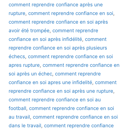
comment reprendre confiance après une
rupture
,
comment reprendre confiance en soi
,
comment reprendre confiance en soi après
avoir été trompée
,
comment reprendre
confiance en soi après infidélité
,
comment
reprendre confiance en soi après plusieurs
échecs
,
comment reprendre confiance en soi
apres rupture
,
comment reprendre confiance en
soi après un échec
,
comment reprendre
confiance en soi apres une infidelité
,
comment
reprendre confiance en soi après une rupture
,
comment reprendre confiance en soi au
football
,
comment reprendre confiance en soi
au travail
,
comment reprendre confiance en soi
dans le travail
,
comment reprendre confiance