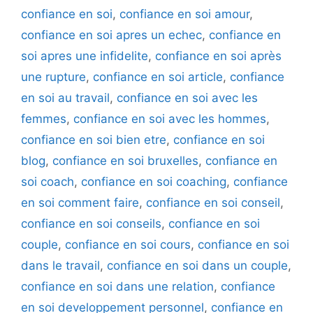
confiance en soi
,
confiance en soi amour
,
confiance en soi apres un echec
,
confiance en
soi apres une infidelite
,
confiance en soi après
une rupture
,
confiance en soi article
,
confiance
en soi au travail
,
confiance en soi avec les
femmes
,
confiance en soi avec les hommes
,
confiance en soi bien etre
,
confiance en soi
blog
,
confiance en soi bruxelles
,
confiance en
soi coach
,
confiance en soi coaching
,
confiance
en soi comment faire
,
confiance en soi conseil
,
confiance en soi conseils
,
confiance en soi
couple
,
confiance en soi cours
,
confiance en soi
dans le travail
,
confiance en soi dans un couple
,
confiance en soi dans une relation
,
confiance
en soi developpement personnel
,
confiance en