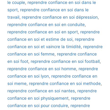
le couple
,
reprendre confiance en soi dans le
sport
,
reprendre confiance en soi dans le
travail
,
reprendre confiance en soi dépression
,
reprendre confiance en soi en conduite
,
reprendre confiance en soi en sport
,
reprendre
confiance en soi et estime de soi
,
reprendre
confiance en soi et vaincre la timidité
,
reprendre
confiance en soi femme
,
reprendre confiance
en soi foot
,
reprendre confiance en soi football
,
reprendre confiance en soi homme
,
reprendre
confiance en soi lyon
,
reprendre confiance en
soi meme
,
reprendre confiance en soi methode
,
reprendre confiance en soi nantes
,
reprendre
confiance en soi physiquement
,
reprendre
confiance en soi pour conduire
,
reprendre