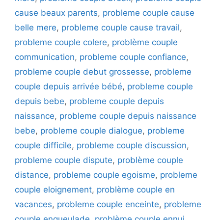
cause beaux parents
,
probleme couple cause
belle mere
,
probleme couple cause travail
,
probleme couple colere
,
problème couple
communication
,
probleme couple confiance
,
probleme couple debut grossesse
,
probleme
couple depuis arrivée bébé
,
probleme couple
depuis bebe
,
probleme couple depuis
naissance
,
probleme couple depuis naissance
bebe
,
probleme couple dialogue
,
probleme
couple difficile
,
probleme couple discussion
,
probleme couple dispute
,
problème couple
distance
,
probleme couple egoisme
,
probleme
couple eloignement
,
problème couple en
vacances
,
probleme couple enceinte
,
probleme
couple engueulade
,
problème couple ennui
,