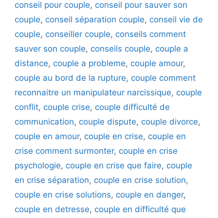
conseil pour couple
,
conseil pour sauver son
couple
,
conseil séparation couple
,
conseil vie de
couple
,
conseiller couple
,
conseils comment
sauver son couple
,
conseils couple
,
couple a
distance
,
couple a probleme
,
couple amour
,
couple au bord de la rupture
,
couple comment
reconnaitre un manipulateur narcissique
,
couple
conflit
,
couple crise
,
couple difficulté de
communication
,
couple dispute
,
couple divorce
,
couple en amour
,
couple en crise
,
couple en
crise comment surmonter
,
couple en crise
psychologie
,
couple en crise que faire
,
couple
en crise séparation
,
couple en crise solution
,
couple en crise solutions
,
couple en danger
,
couple en detresse
,
couple en difficulté que