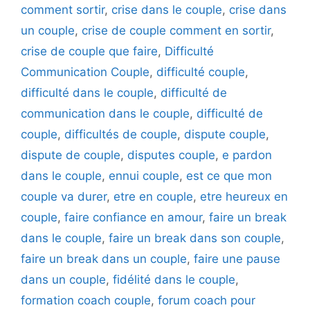
comment sortir
,
crise dans le couple
,
crise dans
un couple
,
crise de couple comment en sortir
,
crise de couple que faire
,
Difficulté
Communication Couple
,
difficulté couple
,
difficulté dans le couple
,
difficulté de
communication dans le couple
,
difficulté de
couple
,
difficultés de couple
,
dispute couple
,
dispute de couple
,
disputes couple
,
e pardon
dans le couple
,
ennui couple
,
est ce que mon
couple va durer
,
etre en couple
,
etre heureux en
couple
,
faire confiance en amour
,
faire un break
dans le couple
,
faire un break dans son couple
,
faire un break dans un couple
,
faire une pause
dans un couple
,
fidélité dans le couple
,
formation coach couple
,
forum coach pour