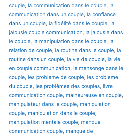
couple
,
la communication dans le couple
,
la
communication dans un couple
,
la confiance
dans un couple
,
la fidélité dans le couple
,
la
jalousie couple communication
,
la jalousie dans
le couple
,
la manipulation dans le couple
,
la
relation de couple
,
la routine dans le couple
,
la
routine dans un couple
,
la vie de couple
,
la vie
en couple communication
,
le mensonge dans le
couple
,
les probleme de couple
,
les probleme
du couple
,
les problèmes des couples
,
livre
communication couple
,
malheureuse en couple
,
manipulateur dans le couple
,
manipulation
couple
,
manipulation dans le couple
,
manipulation mentale couple
,
manque
communication couple
,
manque de