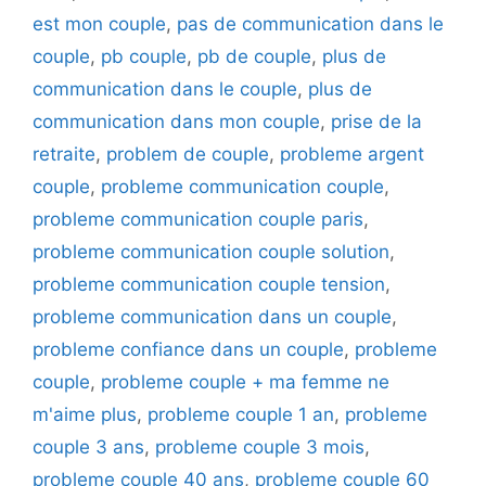
est mon couple
,
pas de communication dans le
couple
,
pb couple
,
pb de couple
,
plus de
communication dans le couple
,
plus de
communication dans mon couple
,
prise de la
retraite
,
problem de couple
,
probleme argent
couple
,
probleme communication couple
,
probleme communication couple paris
,
probleme communication couple solution
,
probleme communication couple tension
,
probleme communication dans un couple
,
probleme confiance dans un couple
,
probleme
couple
,
probleme couple + ma femme ne
m'aime plus
,
probleme couple 1 an
,
probleme
couple 3 ans
,
probleme couple 3 mois
,
probleme couple 40 ans
,
probleme couple 60