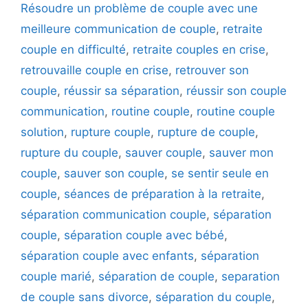
Résoudre un problème de couple avec une
meilleure communication de couple
,
retraite
couple en difficulté
,
retraite couples en crise
,
retrouvaille couple en crise
,
retrouver son
couple
,
réussir sa séparation
,
réussir son couple
communication
,
routine couple
,
routine couple
solution
,
rupture couple
,
rupture de couple
,
rupture du couple
,
sauver couple
,
sauver mon
couple
,
sauver son couple
,
se sentir seule en
couple
,
séances de préparation à la retraite
,
séparation communication couple
,
séparation
couple
,
séparation couple avec bébé
,
séparation couple avec enfants
,
séparation
couple marié
,
séparation de couple
,
separation
de couple sans divorce
,
séparation du couple
,