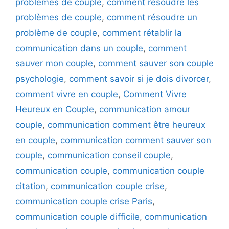
problèmes de couple
,
comment résoudre les
problèmes de couple
,
comment résoudre un
problème de couple
,
comment rétablir la
communication dans un couple
,
comment
sauver mon couple
,
comment sauver son couple
psychologie
,
comment savoir si je dois divorcer
,
comment vivre en couple
,
Comment Vivre
Heureux en Couple
,
communication amour
couple
,
communication comment être heureux
en couple
,
communication comment sauver son
couple
,
communication conseil couple
,
communication couple
,
communication couple
citation
,
communication couple crise
,
communication couple crise Paris
,
communication couple difficile
,
communication