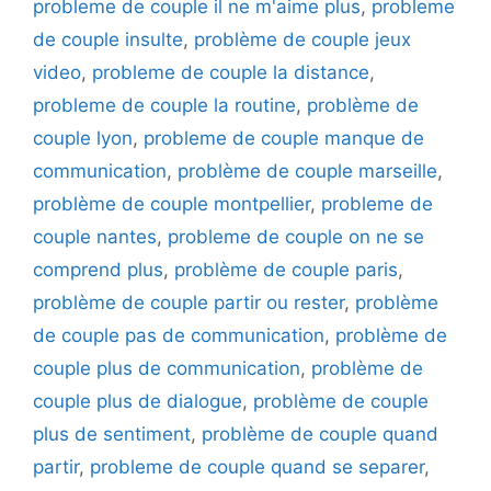
probleme de couple il ne m'aime plus
,
probleme
de couple insulte
,
problème de couple jeux
video
,
probleme de couple la distance
,
probleme de couple la routine
,
problème de
couple lyon
,
probleme de couple manque de
communication
,
problème de couple marseille
,
problème de couple montpellier
,
probleme de
couple nantes
,
probleme de couple on ne se
comprend plus
,
problème de couple paris
,
problème de couple partir ou rester
,
problème
de couple pas de communication
,
problème de
couple plus de communication
,
problème de
couple plus de dialogue
,
problème de couple
plus de sentiment
,
problème de couple quand
partir
,
probleme de couple quand se separer
,