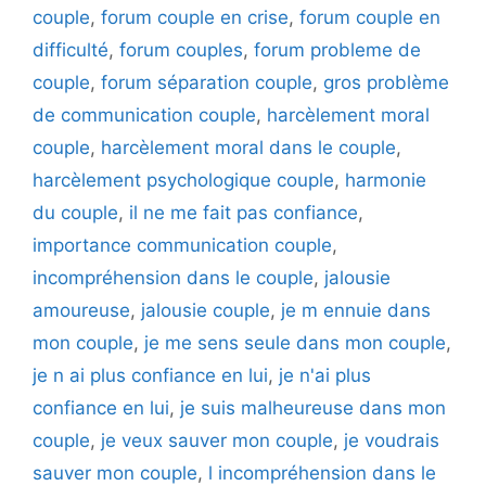
couple
,
forum couple en crise
,
forum couple en
difficulté
,
forum couples
,
forum probleme de
couple
,
forum séparation couple
,
gros problème
de communication couple
,
harcèlement moral
couple
,
harcèlement moral dans le couple
,
harcèlement psychologique couple
,
harmonie
du couple
,
il ne me fait pas confiance
,
importance communication couple
,
incompréhension dans le couple
,
jalousie
amoureuse
,
jalousie couple
,
je m ennuie dans
mon couple
,
je me sens seule dans mon couple
,
je n ai plus confiance en lui
,
je n'ai plus
confiance en lui
,
je suis malheureuse dans mon
couple
,
je veux sauver mon couple
,
je voudrais
sauver mon couple
,
l incompréhension dans le