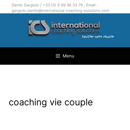
Aller
Danilo Gargiulo / +33 (0) 6 69 46 03 79 ; Email :
au
gargiulo.danilo@international-coaching-solutions.com
contenu
Menu
coaching vie couple