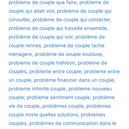
probleme de couple que faire
,
probleme de
couple qui allait voir
,
probleme de couple qui
consulter
,
problème de couple qui contacter
,
probleme de couple qui travaille ensemble
,
problème de couple qui voir
,
problème de
couple rennes
,
probleme de couple tache
menagere
,
problème de couple toulouse
,
probleme de couple trahison
,
probleme de
couples
,
probleme entre couple
,
probleme entre
un couple
,
problème financier dans un couple
,
probleme intimite couple
,
probleme nouveau
couple
,
probleme sentiment couple
,
problème
vie de couple
,
problèmes couple
,
problèmes
couple mixte quelles solutions
,
problemes
couples
,
problèmes de communication dans le