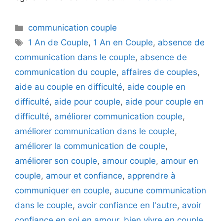
Catégories
communication couple
Étiquettes
1 An de Couple
,
1 An en Couple
,
absence de
communication dans le couple
,
absence de
communication du couple
,
affaires de couples
,
aide au couple en difficulté
,
aide couple en
difficulté
,
aide pour couple
,
aide pour couple en
difficulté
,
améliorer communication couple
,
améliorer communication dans le couple
,
améliorer la communication de couple
,
améliorer son couple
,
amour couple
,
amour en
couple
,
amour et confiance
,
apprendre à
communiquer en couple
,
aucune communication
dans le couple
,
avoir confiance en l'autre
,
avoir
confiance en soi en amour
,
bien vivre en couple
,