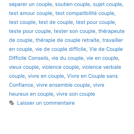
separer un couple
,
soutien couple
,
sujet couple
,
test amour couple
,
test compatibilité couple
,
test couple
,
test de couple
,
test pour couple
,
teste pour couple
,
tester son couple
,
thérapeute
de couple
,
thérapie de couple retraite
,
travailler
en couple
,
vie de couple difficile
,
Vie de Couple
Difficile Conseils
,
vie du couple
,
vie en couple
,
vieux couple
,
violence couple
,
violence verbale
couple
,
vivre en couple
,
Vivre en Couple sans
Confiance
,
vivre ensemble couple
,
vivre
heureux en couple
,
vivre son couple
Laisser un commentaire