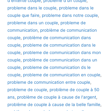
d'entente couple
,
probleme d'un couple
,
probleme dans le couple
,
probleme dans le
couple que faire
,
probleme dans notre couple
,
probleme dans un couple
,
probleme de
communication
,
problème de communication
couple
,
problème de communication dans
couple
,
probleme de communication dans le
couple
,
probleme de communication dans mon
couple
,
problème de communication dans un
couple
,
probleme de communication ds le
couple
,
probleme de communication en couple
,
probleme de communication entre couple
,
probleme de couple
,
problème de couple à 50
ans
,
problème de couple à cause de l'argent
,
problème de couple à cause de la belle famille
,