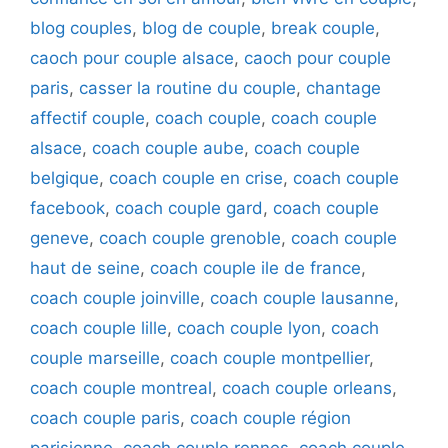
blog couples
,
blog de couple
,
break couple
,
caoch pour couple alsace
,
caoch pour couple
paris
,
casser la routine du couple
,
chantage
affectif couple
,
coach couple
,
coach couple
alsace
,
coach couple aube
,
coach couple
belgique
,
coach couple en crise
,
coach couple
facebook
,
coach couple gard
,
coach couple
geneve
,
coach couple grenoble
,
coach couple
haut de seine
,
coach couple ile de france
,
coach couple joinville
,
coach couple lausanne
,
coach couple lille
,
coach couple lyon
,
coach
couple marseille
,
coach couple montpellier
,
coach couple montreal
,
coach couple orleans
,
coach couple paris
,
coach couple région