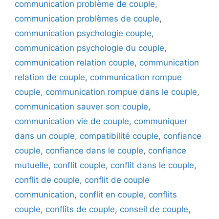
communication problème de couple
,
communication problèmes de couple
,
communication psychologie couple
,
communication psychologie du couple
,
communication relation couple
,
communication
relation de couple
,
communication rompue
couple
,
communication rompue dans le couple
,
communication sauver son couple
,
communication vie de couple
,
communiquer
dans un couple
,
compatibilité couple
,
confiance
couple
,
confiance dans le couple
,
confiance
mutuelle
,
conflit couple
,
conflit dans le couple
,
conflit de couple
,
conflit de couple
communication
,
conflit en couple
,
conflits
couple
,
conflits de couple
,
conseil de couple
,