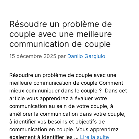
Résoudre un problème de
couple avec une meilleure
communication de couple
15 décembre 2025
par
Danilo Gargiulo
Résoudre un problème de couple avec une
meilleure communication de couple Comment
mieux communiquer dans le couple ? Dans cet
article vous apprendrez à évaluer votre
communication au sein de votre couple, à
améliorer la communication dans votre couple,
à identifier vos besoins et objectifs de
communication en couple. Vous apprendrez
également à identifier les …
Lire la suite