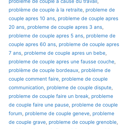
problème de couple à cause du travail
,
problème de couple à la retraite
,
probleme de
couple apres 10 ans
,
probleme de couple apres
20 ans
,
probleme de couple apres 3 ans
,
probleme de couple apres 5 ans
,
probleme de
couple apres 60 ans
,
probleme de couple apres
7 ans
,
probleme de couple apres un bebe
,
probleme de couple apres une fausse couche
,
problème de couple bordeaux
,
problème de
couple comment faire
,
probleme de couple
communication
,
probleme de couple dispute
,
probleme de couple faire un break
,
probleme
de couple faire une pause
,
probleme de couple
forum
,
probleme de couple geneve
,
probleme
de couple grave
,
probleme de couple grenoble
,