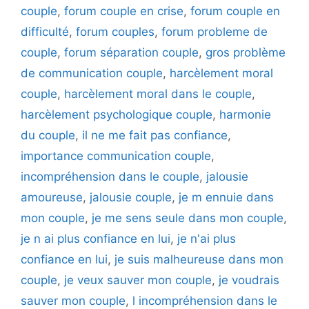
couple
,
forum couple en crise
,
forum couple en
difficulté
,
forum couples
,
forum probleme de
couple
,
forum séparation couple
,
gros problème
de communication couple
,
harcèlement moral
couple
,
harcèlement moral dans le couple
,
harcèlement psychologique couple
,
harmonie
du couple
,
il ne me fait pas confiance
,
importance communication couple
,
incompréhension dans le couple
,
jalousie
amoureuse
,
jalousie couple
,
je m ennuie dans
mon couple
,
je me sens seule dans mon couple
,
je n ai plus confiance en lui
,
je n'ai plus
confiance en lui
,
je suis malheureuse dans mon
couple
,
je veux sauver mon couple
,
je voudrais
sauver mon couple
,
l incompréhension dans le