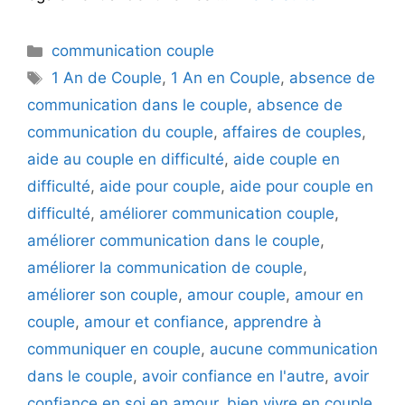
Catégories
communication couple
Étiquettes
1 An de Couple
,
1 An en Couple
,
absence de
communication dans le couple
,
absence de
communication du couple
,
affaires de couples
,
aide au couple en difficulté
,
aide couple en
difficulté
,
aide pour couple
,
aide pour couple en
difficulté
,
améliorer communication couple
,
améliorer communication dans le couple
,
améliorer la communication de couple
,
améliorer son couple
,
amour couple
,
amour en
couple
,
amour et confiance
,
apprendre à
communiquer en couple
,
aucune communication
dans le couple
,
avoir confiance en l'autre
,
avoir
confiance en soi en amour
,
bien vivre en couple
,