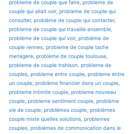
probleme de couple que faire
,
probleme de
couple qui allait voir
,
probleme de couple qui
consulter
,
problème de couple qui contacter
,
probleme de couple qui travaille ensemble
,
problème de couple qui voir
,
problème de
couple rennes
,
probleme de couple tache
menagere
,
problème de couple toulouse
,
probleme de couple trahison
,
probleme de
couples
,
probleme entre couple
,
probleme entre
un couple
,
problème financier dans un couple
,
probleme intimite couple
,
probleme nouveau
couple
,
probleme sentiment couple
,
problème
vie de couple
,
problèmes couple
,
problèmes
couple mixte quelles solutions
,
problemes
couples
,
problèmes de communication dans le