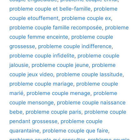
probleme couple et belle-famille
,
probleme
couple etouffement
,
probleme couple ex
,
probleme couple famille recomposée
,
probleme
couple femme enceinte
,
probleme couple
grossesse
,
probleme couple indifference
,
probleme couple infidelite
,
probleme couple
jalousie
,
probleme couple jeune
,
probleme
couple jeux video
,
probleme couple lassitude
,
probleme couple mariage
,
probleme couple
marié
,
probleme couple menage
,
probleme
couple mensonge
,
probleme couple naissance
bebe
,
probleme couple paris
,
probleme couple
pendant grossesse
,
probleme couple
quarantaine
,
probleme couple que faire
,