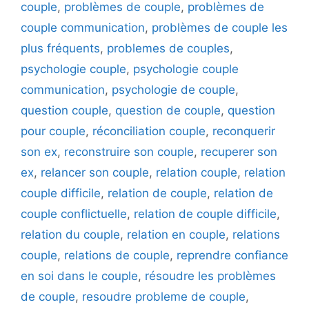
couple
,
problèmes de couple
,
problèmes de
couple communication
,
problèmes de couple les
plus fréquents
,
problemes de couples
,
psychologie couple
,
psychologie couple
communication
,
psychologie de couple
,
question couple
,
question de couple
,
question
pour couple
,
réconciliation couple
,
reconquerir
son ex
,
reconstruire son couple
,
recuperer son
ex
,
relancer son couple
,
relation couple
,
relation
couple difficile
,
relation de couple
,
relation de
couple conflictuelle
,
relation de couple difficile
,
relation du couple
,
relation en couple
,
relations
couple
,
relations de couple
,
reprendre confiance
en soi dans le couple
,
résoudre les problèmes
de couple
,
resoudre probleme de couple
,