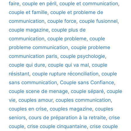
faire
,
couple en péril
,
couple et communication
,
couple et famille
,
couple et probleme de
communication
,
couple force
,
couple fusionnel
,
couple magazine
,
couple plus de
communication
,
couple probleme
,
couple
probleme communication
,
couple probleme
communication paris
,
couple psychologie
,
couple qui dure
,
couple qui va mal
,
couple
résistant
,
couple rupture réconciliation
,
couple
sans communication
,
Couple sans Confiance
,
couple scene de menage
,
couple séparé
,
couple
vie
,
couples amour
,
couples communication
,
couples en crise
,
couples magazine
,
couples
seniors
,
cours de préparation à la retraite
,
crise
couple
,
crise couple cinquantaine
,
crise couple