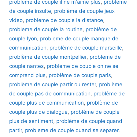
probleme de couple il ne m'aime plus
,
probleme
de couple insulte
,
problème de couple jeux
video
,
probleme de couple la distance
,
probleme de couple la routine
,
problème de
couple lyon
,
probleme de couple manque de
communication
,
problème de couple marseille
,
problème de couple montpellier
,
probleme de
couple nantes
,
probleme de couple on ne se
comprend plus
,
problème de couple paris
,
problème de couple partir ou rester
,
problème
de couple pas de communication
,
problème de
couple plus de communication
,
problème de
couple plus de dialogue
,
problème de couple
plus de sentiment
,
problème de couple quand
partir
,
probleme de couple quand se separer
,