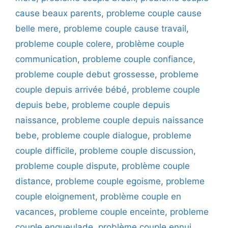
cause beaux parents
,
probleme couple cause
belle mere
,
probleme couple cause travail
,
probleme couple colere
,
problème couple
communication
,
probleme couple confiance
,
probleme couple debut grossesse
,
probleme
couple depuis arrivée bébé
,
probleme couple
depuis bebe
,
probleme couple depuis
naissance
,
probleme couple depuis naissance
bebe
,
probleme couple dialogue
,
probleme
couple difficile
,
probleme couple discussion
,
probleme couple dispute
,
problème couple
distance
,
probleme couple egoisme
,
probleme
couple eloignement
,
problème couple en
vacances
,
probleme couple enceinte
,
probleme
couple engueulade
,
problème couple ennui
,