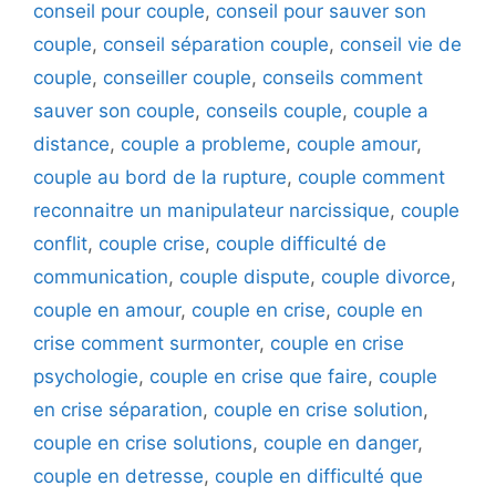
conseil pour couple
,
conseil pour sauver son
couple
,
conseil séparation couple
,
conseil vie de
couple
,
conseiller couple
,
conseils comment
sauver son couple
,
conseils couple
,
couple a
distance
,
couple a probleme
,
couple amour
,
couple au bord de la rupture
,
couple comment
reconnaitre un manipulateur narcissique
,
couple
conflit
,
couple crise
,
couple difficulté de
communication
,
couple dispute
,
couple divorce
,
couple en amour
,
couple en crise
,
couple en
crise comment surmonter
,
couple en crise
psychologie
,
couple en crise que faire
,
couple
en crise séparation
,
couple en crise solution
,
couple en crise solutions
,
couple en danger
,
couple en detresse
,
couple en difficulté que