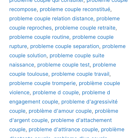
probleme couple qui consulter
,
probleme couple
recompose
,
probleme couple reconstitué
,
probleme couple relation distance
,
probleme
couple reproches
,
probleme couple retraite
,
probleme couple routine
,
probleme couple
rupture
,
probleme couple separation
,
probleme
couple solution
,
probleme couple suite
naissance
,
probleme couple test
,
probleme
couple toulouse
,
probleme couple travail
,
probleme couple tromperie
,
problème couple
violence
,
probleme d couple
,
probleme d
engagement couple
,
probleme d'agressivité
couple
,
problème d'amour couple
,
problème
d'argent couple
,
probleme d'attachement
couple
,
probleme d'attirance couple
,
problème