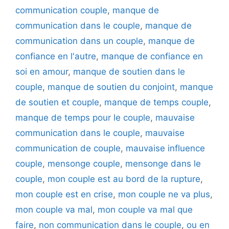
communication couple
,
manque de
communication dans le couple
,
manque de
communication dans un couple
,
manque de
confiance en l'autre
,
manque de confiance en
soi en amour
,
manque de soutien dans le
couple
,
manque de soutien du conjoint
,
manque
de soutien et couple
,
manque de temps couple
,
manque de temps pour le couple
,
mauvaise
communication dans le couple
,
mauvaise
communication de couple
,
mauvaise influence
couple
,
mensonge couple
,
mensonge dans le
couple
,
mon couple est au bord de la rupture
,
mon couple est en crise
,
mon couple ne va plus
,
mon couple va mal
,
mon couple va mal que
faire
,
non communication dans le couple
,
ou en