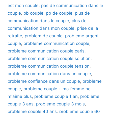
est mon couple
,
pas de communication dans le
couple
,
pb couple
,
pb de couple
,
plus de
communication dans le couple
,
plus de
communication dans mon couple
,
prise de la
retraite
,
problem de couple
,
probleme argent
couple
,
probleme communication couple
,
probleme communication couple paris
,
probleme communication couple solution
,
probleme communication couple tension
,
probleme communication dans un couple
,
probleme confiance dans un couple
,
probleme
couple
,
probleme couple + ma femme ne
m'aime plus
,
probleme couple 1 an
,
probleme
couple 3 ans
,
probleme couple 3 mois
,
probleme couple 40 ans
,
probleme couple 60