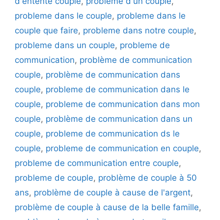
d'entente couple
,
probleme d'un couple
,
probleme dans le couple
,
probleme dans le
couple que faire
,
probleme dans notre couple
,
probleme dans un couple
,
probleme de
communication
,
problème de communication
couple
,
problème de communication dans
couple
,
probleme de communication dans le
couple
,
probleme de communication dans mon
couple
,
problème de communication dans un
couple
,
probleme de communication ds le
couple
,
probleme de communication en couple
,
probleme de communication entre couple
,
probleme de couple
,
problème de couple à 50
ans
,
problème de couple à cause de l'argent
,
problème de couple à cause de la belle famille
,