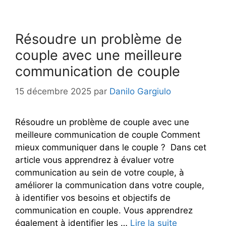
Résoudre un problème de
couple avec une meilleure
communication de couple
15 décembre 2025
par
Danilo Gargiulo
Résoudre un problème de couple avec une
meilleure communication de couple Comment
mieux communiquer dans le couple ? Dans cet
article vous apprendrez à évaluer votre
communication au sein de votre couple, à
améliorer la communication dans votre couple,
à identifier vos besoins et objectifs de
communication en couple. Vous apprendrez
également à identifier les …
Lire la suite