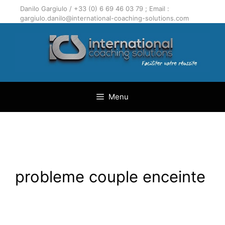
Aller
Danilo Gargiulo / +33 (0) 6 69 46 03 79 ; Email :
au
gargiulo.danilo@international-coaching-solutions.com
contenu
Menu
probleme couple enceinte