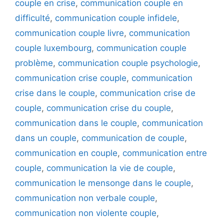
couple en crise
,
communication couple en
difficulté
,
communication couple infidele
,
communication couple livre
,
communication
couple luxembourg
,
communication couple
problème
,
communication couple psychologie
,
communication crise couple
,
communication
crise dans le couple
,
communication crise de
couple
,
communication crise du couple
,
communication dans le couple
,
communication
dans un couple
,
communication de couple
,
communication en couple
,
communication entre
couple
,
communication la vie de couple
,
communication le mensonge dans le couple
,
communication non verbale couple
,
communication non violente couple
,