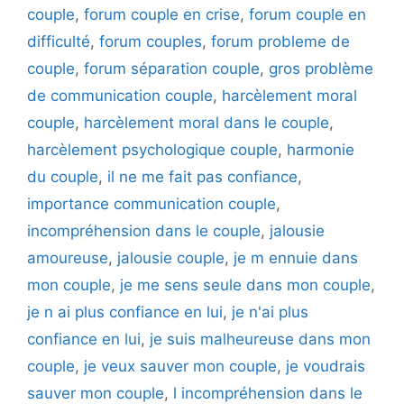
couple
,
forum couple en crise
,
forum couple en
difficulté
,
forum couples
,
forum probleme de
couple
,
forum séparation couple
,
gros problème
de communication couple
,
harcèlement moral
couple
,
harcèlement moral dans le couple
,
harcèlement psychologique couple
,
harmonie
du couple
,
il ne me fait pas confiance
,
importance communication couple
,
incompréhension dans le couple
,
jalousie
amoureuse
,
jalousie couple
,
je m ennuie dans
mon couple
,
je me sens seule dans mon couple
,
je n ai plus confiance en lui
,
je n'ai plus
confiance en lui
,
je suis malheureuse dans mon
couple
,
je veux sauver mon couple
,
je voudrais
sauver mon couple
,
l incompréhension dans le