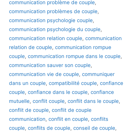
communication problème de couple
,
communication problèmes de couple
,
communication psychologie couple
,
communication psychologie du couple
,
communication relation couple
,
communication
relation de couple
,
communication rompue
couple
,
communication rompue dans le couple
,
communication sauver son couple
,
communication vie de couple
,
communiquer
dans un couple
,
compatibilité couple
,
confiance
couple
,
confiance dans le couple
,
confiance
mutuelle
,
conflit couple
,
conflit dans le couple
,
conflit de couple
,
conflit de couple
communication
,
conflit en couple
,
conflits
couple
,
conflits de couple
,
conseil de couple
,