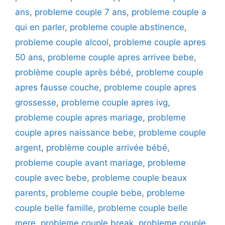
ans
,
probleme couple 7 ans
,
probleme couple a
qui en parler
,
probleme couple abstinence
,
probleme couple alcool
,
probleme couple apres
50 ans
,
probleme couple apres arrivee bebe
,
problème couple après bébé
,
probleme couple
apres fausse couche
,
probleme couple apres
grossesse
,
probleme couple apres ivg
,
probleme couple apres mariage
,
probleme
couple apres naissance bebe
,
probleme couple
argent
,
problème couple arrivée bébé
,
probleme couple avant mariage
,
probleme
couple avec bebe
,
probleme couple beaux
parents
,
probleme couple bebe
,
probleme
couple belle famille
,
probleme couple belle
mere
,
probleme couple break
,
probleme couple