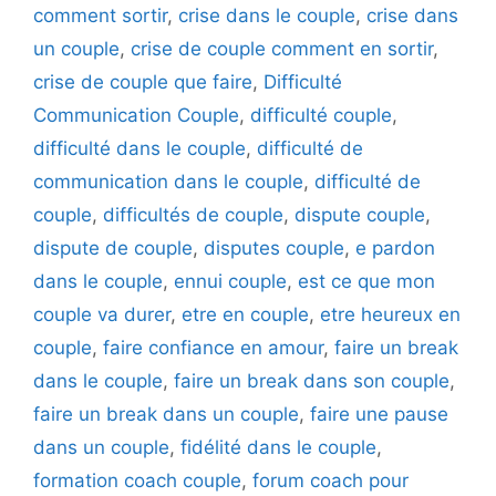
comment sortir
,
crise dans le couple
,
crise dans
un couple
,
crise de couple comment en sortir
,
crise de couple que faire
,
Difficulté
Communication Couple
,
difficulté couple
,
difficulté dans le couple
,
difficulté de
communication dans le couple
,
difficulté de
couple
,
difficultés de couple
,
dispute couple
,
dispute de couple
,
disputes couple
,
e pardon
dans le couple
,
ennui couple
,
est ce que mon
couple va durer
,
etre en couple
,
etre heureux en
couple
,
faire confiance en amour
,
faire un break
dans le couple
,
faire un break dans son couple
,
faire un break dans un couple
,
faire une pause
dans un couple
,
fidélité dans le couple
,
formation coach couple
,
forum coach pour