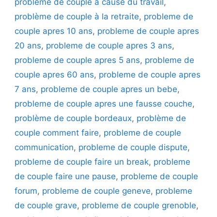
problème de couple à cause du travail
,
problème de couple à la retraite
,
probleme de
couple apres 10 ans
,
probleme de couple apres
20 ans
,
probleme de couple apres 3 ans
,
probleme de couple apres 5 ans
,
probleme de
couple apres 60 ans
,
probleme de couple apres
7 ans
,
probleme de couple apres un bebe
,
probleme de couple apres une fausse couche
,
problème de couple bordeaux
,
problème de
couple comment faire
,
probleme de couple
communication
,
probleme de couple dispute
,
probleme de couple faire un break
,
probleme
de couple faire une pause
,
probleme de couple
forum
,
probleme de couple geneve
,
probleme
de couple grave
,
probleme de couple grenoble
,