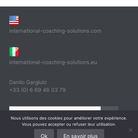
international-coaching-solutions.com
international-coaching-solutions.eu
Danilo Gargiulo
+33 (0) 6 69 46 03 79
Rechercher :
Nous utilisons des cookies pour améliorer votre expérience.
Vous pouvez accepter ou refuser leur utilisation.
Ok
En savoir plus
© 2026 International Coaching Solutions® - FR 66