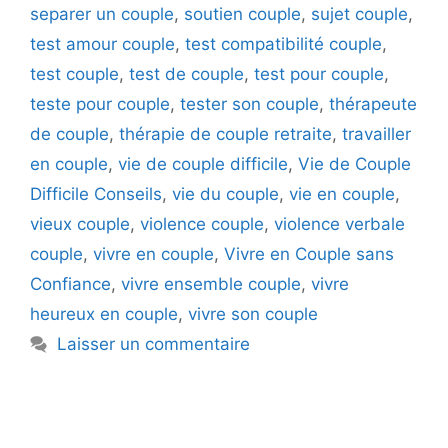
separer un couple
,
soutien couple
,
sujet couple
,
test amour couple
,
test compatibilité couple
,
test couple
,
test de couple
,
test pour couple
,
teste pour couple
,
tester son couple
,
thérapeute
de couple
,
thérapie de couple retraite
,
travailler
en couple
,
vie de couple difficile
,
Vie de Couple
Difficile Conseils
,
vie du couple
,
vie en couple
,
vieux couple
,
violence couple
,
violence verbale
couple
,
vivre en couple
,
Vivre en Couple sans
Confiance
,
vivre ensemble couple
,
vivre
heureux en couple
,
vivre son couple
Laisser un commentaire