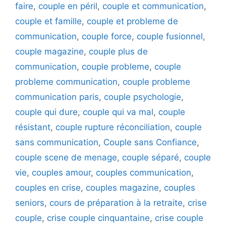
faire
,
couple en péril
,
couple et communication
,
couple et famille
,
couple et probleme de
communication
,
couple force
,
couple fusionnel
,
couple magazine
,
couple plus de
communication
,
couple probleme
,
couple
probleme communication
,
couple probleme
communication paris
,
couple psychologie
,
couple qui dure
,
couple qui va mal
,
couple
résistant
,
couple rupture réconciliation
,
couple
sans communication
,
Couple sans Confiance
,
couple scene de menage
,
couple séparé
,
couple
vie
,
couples amour
,
couples communication
,
couples en crise
,
couples magazine
,
couples
seniors
,
cours de préparation à la retraite
,
crise
couple
,
crise couple cinquantaine
,
crise couple