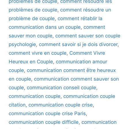
problèmes de couple
,
comment résoudre les
problèmes de couple
,
comment résoudre un
problème de couple
,
comment rétablir la
communication dans un couple
,
comment
sauver mon couple
,
comment sauver son couple
psychologie
,
comment savoir si je dois divorcer
,
comment vivre en couple
,
Comment Vivre
Heureux en Couple
,
communication amour
couple
,
communication comment être heureux
en couple
,
communication comment sauver son
couple
,
communication conseil couple
,
communication couple
,
communication couple
citation
,
communication couple crise
,
communication couple crise Paris
,
communication couple difficile
,
communication