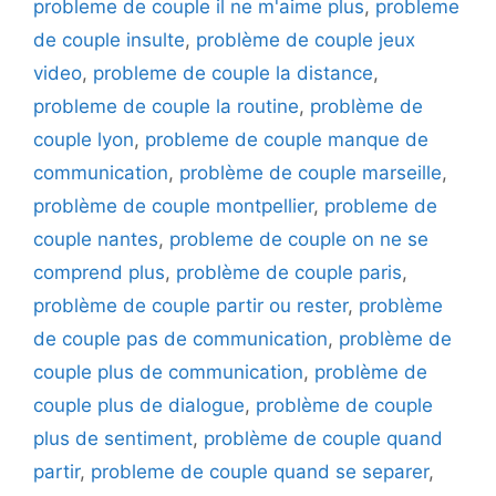
probleme de couple il ne m'aime plus
,
probleme
de couple insulte
,
problème de couple jeux
video
,
probleme de couple la distance
,
probleme de couple la routine
,
problème de
couple lyon
,
probleme de couple manque de
communication
,
problème de couple marseille
,
problème de couple montpellier
,
probleme de
couple nantes
,
probleme de couple on ne se
comprend plus
,
problème de couple paris
,
problème de couple partir ou rester
,
problème
de couple pas de communication
,
problème de
couple plus de communication
,
problème de
couple plus de dialogue
,
problème de couple
plus de sentiment
,
problème de couple quand
partir
,
probleme de couple quand se separer
,