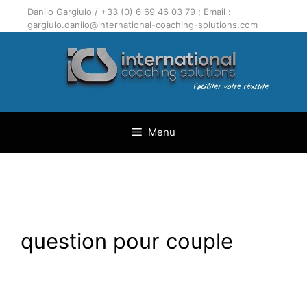
Aller
Danilo Gargiulo / +33 (0) 6 69 46 03 79 ; Email :
au
gargiulo.danilo@international-coaching-solutions.com
contenu
Menu
question pour couple