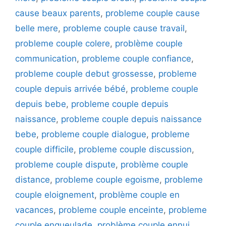
cause beaux parents
,
probleme couple cause
belle mere
,
probleme couple cause travail
,
probleme couple colere
,
problème couple
communication
,
probleme couple confiance
,
probleme couple debut grossesse
,
probleme
couple depuis arrivée bébé
,
probleme couple
depuis bebe
,
probleme couple depuis
naissance
,
probleme couple depuis naissance
bebe
,
probleme couple dialogue
,
probleme
couple difficile
,
probleme couple discussion
,
probleme couple dispute
,
problème couple
distance
,
probleme couple egoisme
,
probleme
couple eloignement
,
problème couple en
vacances
,
probleme couple enceinte
,
probleme
couple engueulade
,
problème couple ennui
,