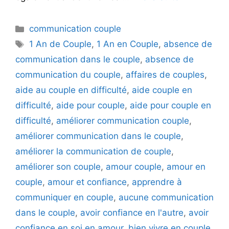
Catégories
communication couple
Étiquettes
1 An de Couple
,
1 An en Couple
,
absence de
communication dans le couple
,
absence de
communication du couple
,
affaires de couples
,
aide au couple en difficulté
,
aide couple en
difficulté
,
aide pour couple
,
aide pour couple en
difficulté
,
améliorer communication couple
,
améliorer communication dans le couple
,
améliorer la communication de couple
,
améliorer son couple
,
amour couple
,
amour en
couple
,
amour et confiance
,
apprendre à
communiquer en couple
,
aucune communication
dans le couple
,
avoir confiance en l'autre
,
avoir
confiance en soi en amour
,
bien vivre en couple
,