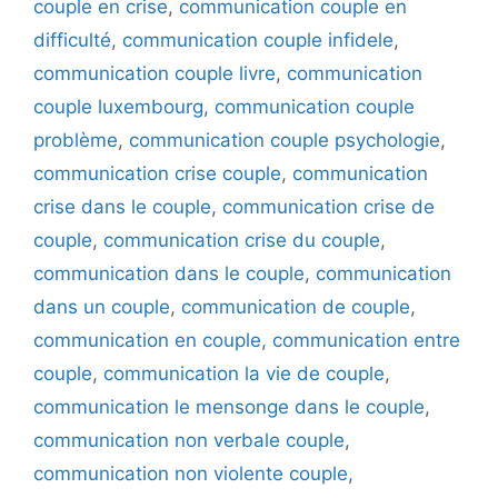
couple en crise
,
communication couple en
difficulté
,
communication couple infidele
,
communication couple livre
,
communication
couple luxembourg
,
communication couple
problème
,
communication couple psychologie
,
communication crise couple
,
communication
crise dans le couple
,
communication crise de
couple
,
communication crise du couple
,
communication dans le couple
,
communication
dans un couple
,
communication de couple
,
communication en couple
,
communication entre
couple
,
communication la vie de couple
,
communication le mensonge dans le couple
,
communication non verbale couple
,
communication non violente couple
,