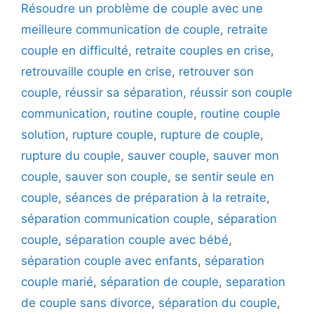
Résoudre un problème de couple avec une
meilleure communication de couple
,
retraite
couple en difficulté
,
retraite couples en crise
,
retrouvaille couple en crise
,
retrouver son
couple
,
réussir sa séparation
,
réussir son couple
communication
,
routine couple
,
routine couple
solution
,
rupture couple
,
rupture de couple
,
rupture du couple
,
sauver couple
,
sauver mon
couple
,
sauver son couple
,
se sentir seule en
couple
,
séances de préparation à la retraite
,
séparation communication couple
,
séparation
couple
,
séparation couple avec bébé
,
séparation couple avec enfants
,
séparation
couple marié
,
séparation de couple
,
separation
de couple sans divorce
,
séparation du couple
,