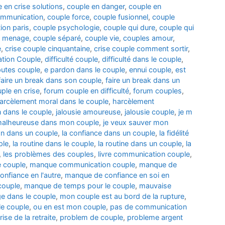
 en crise solutions
,
couple en danger
,
couple en
ommunication
,
couple force
,
couple fusionnel
,
couple
on paris
,
couple psychologie
,
couple qui dure
,
couple qui
e menage
,
couple séparé
,
couple vie
,
couples amour
,
e
,
crise couple cinquantaine
,
crise couple comment sortir
,
ation Couple
,
difficulté couple
,
difficulté dans le couple
,
putes couple
,
e pardon dans le couple
,
ennui couple
,
est
faire un break dans son couple
,
faire un break dans un
ple en crise
,
forum couple en difficulté
,
forum couples
,
arcèlement moral dans le couple
,
harcèlement
 dans le couple
,
jalousie amoureuse
,
jalousie couple
,
je m
 malheureuse dans mon couple
,
je veux sauver mon
n dans un couple
,
la confiance dans un couple
,
la fidélité
ple
,
la routine dans le couple
,
la routine dans un couple
,
la
,
les problèmes des couples
,
livre communication couple
,
e couple
,
manque communication couple
,
manque de
nfiance en l'autre
,
manque de confiance en soi en
couple
,
manque de temps pour le couple
,
mauvaise
 dans le couple
,
mon couple est au bord de la rupture
,
e couple
,
ou en est mon couple
,
pas de communication
rise de la retraite
,
problem de couple
,
probleme argent