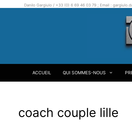
Aller
Danilo Gargiulo / +33 (0) 6 69 46 03 79 ; Email : gargiulo
au
contenu
ACCUEIL
QUI SOMMES-NOUS
PR
coach couple lille