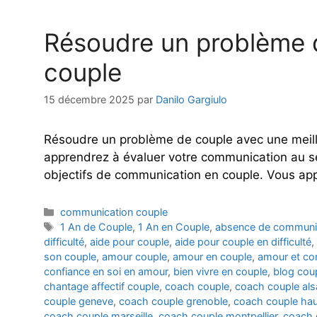
Résoudre un problème 
couple
15 décembre 2025
par
Danilo Gargiulo
Résoudre un problème de couple avec une meil
apprendrez à évaluer votre communication au sei
objectifs de communication en couple. Vous app
Catégories
communication couple
Étiquettes
1 An de Couple
,
1 An en Couple
,
absence de communic
difficulté
,
aide pour couple
,
aide pour couple en difficulté
,
son couple
,
amour couple
,
amour en couple
,
amour et co
confiance en soi en amour
,
bien vivre en couple
,
blog cou
chantage affectif couple
,
coach couple
,
coach couple al
couple geneve
,
coach couple grenoble
,
coach couple hau
coach couple marseille
,
coach couple montpellier
,
coach 