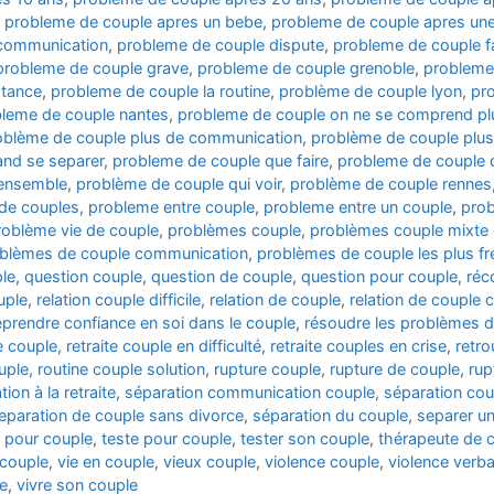
,
probleme de couple apres un bebe
,
probleme de couple apres un
 communication
,
probleme de couple dispute
,
probleme de couple fa
probleme de couple grave
,
probleme de couple grenoble
,
probleme 
stance
,
probleme de couple la routine
,
problème de couple lyon
,
pr
leme de couple nantes
,
probleme de couple on ne se comprend pl
oblème de couple plus de communication
,
problème de couple plus
nd se separer
,
probleme de couple que faire
,
probleme de couple qu
 ensemble
,
problème de couple qui voir
,
problème de couple rennes
de couples
,
probleme entre couple
,
probleme entre un couple
,
prob
roblème vie de couple
,
problèmes couple
,
problèmes couple mixte q
blèmes de couple communication
,
problèmes de couple les plus f
le
,
question couple
,
question de couple
,
question pour couple
,
réc
uple
,
relation couple difficile
,
relation de couple
,
relation de couple c
eprendre confiance en soi dans le couple
,
résoudre les problèmes d
e couple
,
retraite couple en difficulté
,
retraite couples en crise
,
retro
uple
,
routine couple solution
,
rupture couple
,
rupture de couple
,
rup
ion à la retraite
,
séparation communication couple
,
séparation cou
eparation de couple sans divorce
,
séparation du couple
,
separer u
t pour couple
,
teste pour couple
,
tester son couple
,
thérapeute de 
 couple
,
vie en couple
,
vieux couple
,
violence couple
,
violence verba
le
,
vivre son couple