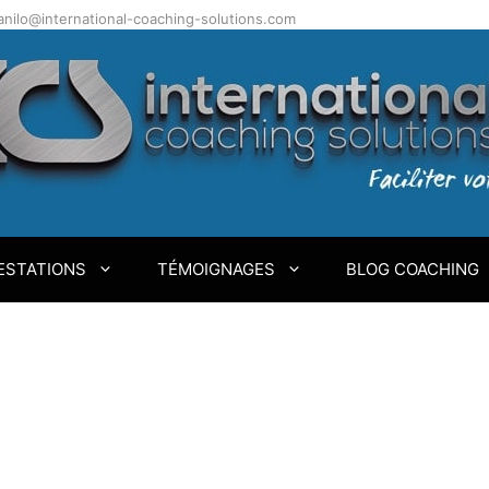
.danilo@international-coaching-solutions.com
ESTATIONS
TÉMOIGNAGES
BLOG COACHING