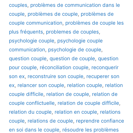
couples
,
problèmes de communication dans le
couple
,
problèmes de couple
,
problèmes de
couple communication
,
problèmes de couple les
plus fréquents
,
problemes de couples
,
psychologie couple
,
psychologie couple
communication
,
psychologie de couple
,
question couple
,
question de couple
,
question
pour couple
,
réconciliation couple
,
reconquerir
son ex
,
reconstruire son couple
,
recuperer son
ex
,
relancer son couple
,
relation couple
,
relation
couple difficile
,
relation de couple
,
relation de
couple conflictuelle
,
relation de couple difficile
,
relation du couple
,
relation en couple
,
relations
couple
,
relations de couple
,
reprendre confiance
en soi dans le couple
,
résoudre les problèmes