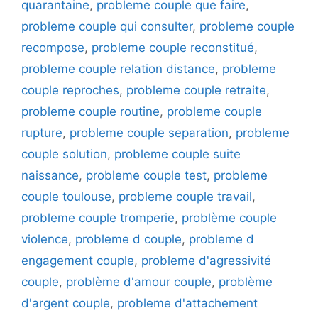
quarantaine
,
probleme couple que faire
,
probleme couple qui consulter
,
probleme couple
recompose
,
probleme couple reconstitué
,
probleme couple relation distance
,
probleme
couple reproches
,
probleme couple retraite
,
probleme couple routine
,
probleme couple
rupture
,
probleme couple separation
,
probleme
couple solution
,
probleme couple suite
naissance
,
probleme couple test
,
probleme
couple toulouse
,
probleme couple travail
,
probleme couple tromperie
,
problème couple
violence
,
probleme d couple
,
probleme d
engagement couple
,
probleme d'agressivité
couple
,
problème d'amour couple
,
problème
d'argent couple
,
probleme d'attachement