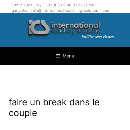
Aller
Danilo Gargiulo / +33 (0) 6 69 46 03 79 ; Email :
au
gargiulo.danilo@international-coaching-solutions.com
contenu
Menu
faire un break dans le
couple