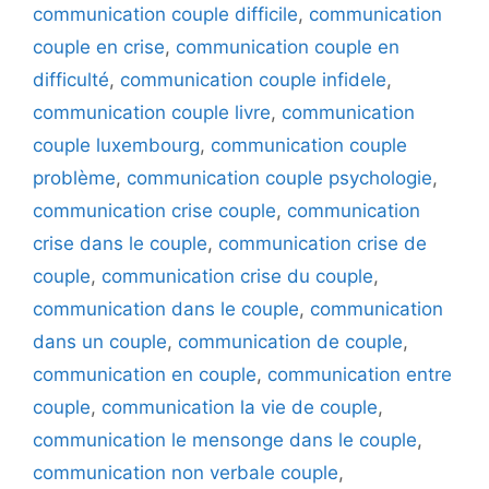
communication couple difficile
,
communication
couple en crise
,
communication couple en
difficulté
,
communication couple infidele
,
communication couple livre
,
communication
couple luxembourg
,
communication couple
problème
,
communication couple psychologie
,
communication crise couple
,
communication
crise dans le couple
,
communication crise de
couple
,
communication crise du couple
,
communication dans le couple
,
communication
dans un couple
,
communication de couple
,
communication en couple
,
communication entre
couple
,
communication la vie de couple
,
communication le mensonge dans le couple
,
communication non verbale couple
,