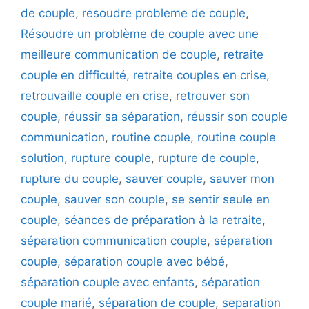
de couple
,
resoudre probleme de couple
,
Résoudre un problème de couple avec une
meilleure communication de couple
,
retraite
couple en difficulté
,
retraite couples en crise
,
retrouvaille couple en crise
,
retrouver son
couple
,
réussir sa séparation
,
réussir son couple
communication
,
routine couple
,
routine couple
solution
,
rupture couple
,
rupture de couple
,
rupture du couple
,
sauver couple
,
sauver mon
couple
,
sauver son couple
,
se sentir seule en
couple
,
séances de préparation à la retraite
,
séparation communication couple
,
séparation
couple
,
séparation couple avec bébé
,
séparation couple avec enfants
,
séparation
couple marié
,
séparation de couple
,
separation