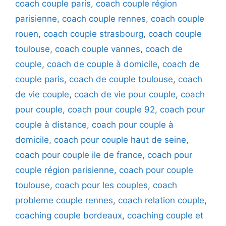
coach couple paris
,
coach couple région
parisienne
,
coach couple rennes
,
coach couple
rouen
,
coach couple strasbourg
,
coach couple
toulouse
,
coach couple vannes
,
coach de
couple
,
coach de couple à domicile
,
coach de
couple paris
,
coach de couple toulouse
,
coach
de vie couple
,
coach de vie pour couple
,
coach
pour couple
,
coach pour couple 92
,
coach pour
couple à distance
,
coach pour couple à
domicile
,
coach pour couple haut de seine
,
coach pour couple ile de france
,
coach pour
couple région parisienne
,
coach pour couple
toulouse
,
coach pour les couples
,
coach
probleme couple rennes
,
coach relation couple
,
coaching couple bordeaux
,
coaching couple et