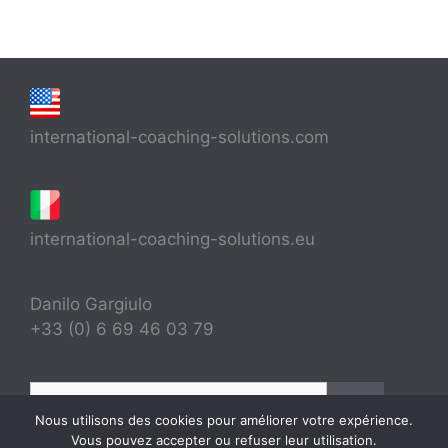
international-coaching-solutions.com
international-coaching-solutions.eu
Danilo Gargiulo
+33 (0) 6 69 46 03 79
Rechercher :
Nous utilisons des cookies pour améliorer votre expérience.
Vous pouvez accepter ou refuser leur utilisation.