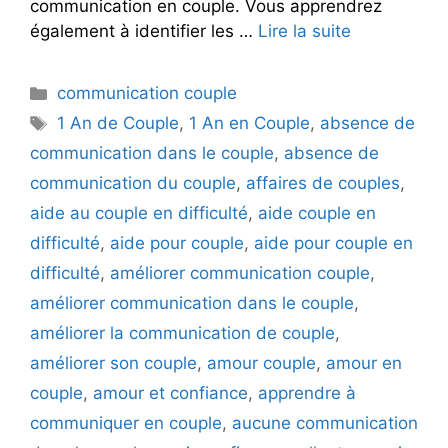
communication en couple. Vous apprendrez
également à identifier les …
Lire la suite
Catégories
communication couple
Étiquettes
1 An de Couple
,
1 An en Couple
,
absence de
communication dans le couple
,
absence de
communication du couple
,
affaires de couples
,
aide au couple en difficulté
,
aide couple en
difficulté
,
aide pour couple
,
aide pour couple en
difficulté
,
améliorer communication couple
,
améliorer communication dans le couple
,
améliorer la communication de couple
,
améliorer son couple
,
amour couple
,
amour en
couple
,
amour et confiance
,
apprendre à
communiquer en couple
,
aucune communication