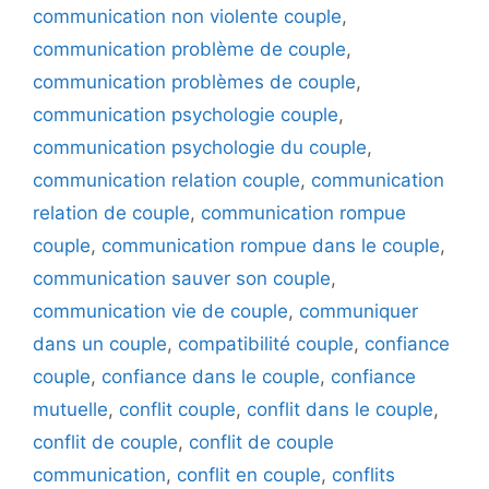
communication non violente couple
,
communication problème de couple
,
communication problèmes de couple
,
communication psychologie couple
,
communication psychologie du couple
,
communication relation couple
,
communication
relation de couple
,
communication rompue
couple
,
communication rompue dans le couple
,
communication sauver son couple
,
communication vie de couple
,
communiquer
dans un couple
,
compatibilité couple
,
confiance
couple
,
confiance dans le couple
,
confiance
mutuelle
,
conflit couple
,
conflit dans le couple
,
conflit de couple
,
conflit de couple
communication
,
conflit en couple
,
conflits