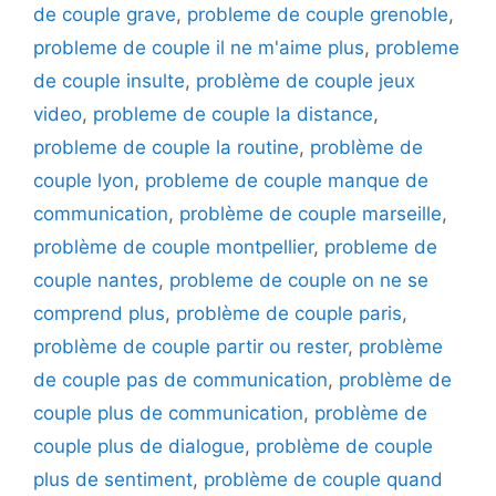
de couple grave
,
probleme de couple grenoble
,
probleme de couple il ne m'aime plus
,
probleme
de couple insulte
,
problème de couple jeux
video
,
probleme de couple la distance
,
probleme de couple la routine
,
problème de
couple lyon
,
probleme de couple manque de
communication
,
problème de couple marseille
,
problème de couple montpellier
,
probleme de
couple nantes
,
probleme de couple on ne se
comprend plus
,
problème de couple paris
,
problème de couple partir ou rester
,
problème
de couple pas de communication
,
problème de
couple plus de communication
,
problème de
couple plus de dialogue
,
problème de couple
plus de sentiment
,
problème de couple quand