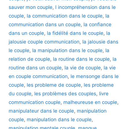
sauver mon couple
,
l incompréhension dans le
couple
,
la communication dans le couple
,
la
communication dans un couple
,
la confiance
dans un couple
,
la fidélité dans le couple
,
la
jalousie couple communication
,
la jalousie dans
le couple
,
la manipulation dans le couple
,
la
relation de couple
,
la routine dans le couple
,
la
routine dans un couple
,
la vie de couple
,
la vie
en couple communication
,
le mensonge dans le
couple
,
les probleme de couple
,
les probleme
du couple
,
les problèmes des couples
,
livre
communication couple
,
malheureuse en couple
,
manipulateur dans le couple
,
manipulation
couple
,
manipulation dans le couple
,
manipulation mentale couple
,
manque