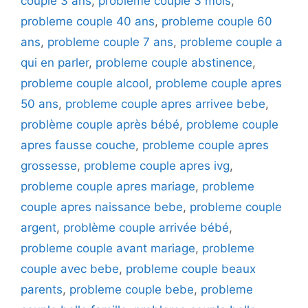
couple 3 ans
,
probleme couple 3 mois
,
probleme couple 40 ans
,
probleme couple 60
ans
,
probleme couple 7 ans
,
probleme couple a
qui en parler
,
probleme couple abstinence
,
probleme couple alcool
,
probleme couple apres
50 ans
,
probleme couple apres arrivee bebe
,
problème couple après bébé
,
probleme couple
apres fausse couche
,
probleme couple apres
grossesse
,
probleme couple apres ivg
,
probleme couple apres mariage
,
probleme
couple apres naissance bebe
,
probleme couple
argent
,
problème couple arrivée bébé
,
probleme couple avant mariage
,
probleme
couple avec bebe
,
probleme couple beaux
parents
,
probleme couple bebe
,
probleme