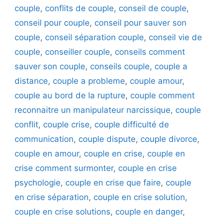
couple
,
conflits de couple
,
conseil de couple
,
conseil pour couple
,
conseil pour sauver son
couple
,
conseil séparation couple
,
conseil vie de
couple
,
conseiller couple
,
conseils comment
sauver son couple
,
conseils couple
,
couple a
distance
,
couple a probleme
,
couple amour
,
couple au bord de la rupture
,
couple comment
reconnaitre un manipulateur narcissique
,
couple
conflit
,
couple crise
,
couple difficulté de
communication
,
couple dispute
,
couple divorce
,
couple en amour
,
couple en crise
,
couple en
crise comment surmonter
,
couple en crise
psychologie
,
couple en crise que faire
,
couple
en crise séparation
,
couple en crise solution
,
couple en crise solutions
,
couple en danger
,