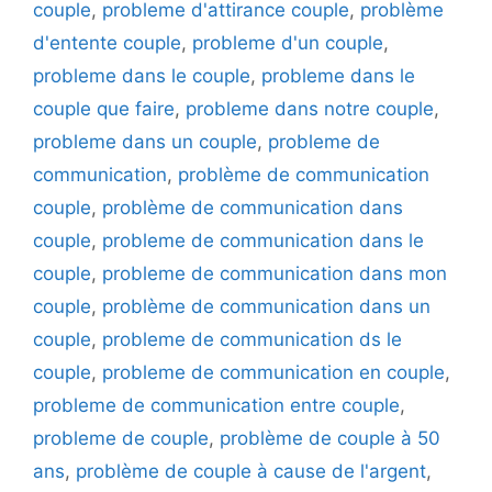
couple
,
probleme d'attirance couple
,
problème
d'entente couple
,
probleme d'un couple
,
probleme dans le couple
,
probleme dans le
couple que faire
,
probleme dans notre couple
,
probleme dans un couple
,
probleme de
communication
,
problème de communication
couple
,
problème de communication dans
couple
,
probleme de communication dans le
couple
,
probleme de communication dans mon
couple
,
problème de communication dans un
couple
,
probleme de communication ds le
couple
,
probleme de communication en couple
,
probleme de communication entre couple
,
probleme de couple
,
problème de couple à 50
ans
,
problème de couple à cause de l'argent
,