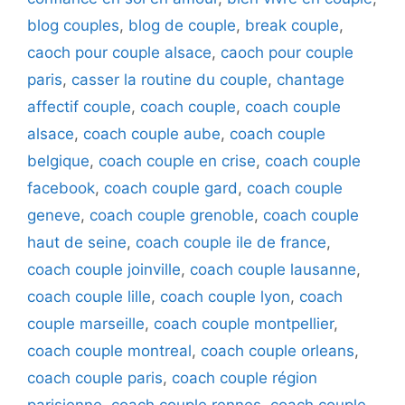
blog couples
,
blog de couple
,
break couple
,
caoch pour couple alsace
,
caoch pour couple
paris
,
casser la routine du couple
,
chantage
affectif couple
,
coach couple
,
coach couple
alsace
,
coach couple aube
,
coach couple
belgique
,
coach couple en crise
,
coach couple
facebook
,
coach couple gard
,
coach couple
geneve
,
coach couple grenoble
,
coach couple
haut de seine
,
coach couple ile de france
,
coach couple joinville
,
coach couple lausanne
,
coach couple lille
,
coach couple lyon
,
coach
couple marseille
,
coach couple montpellier
,
coach couple montreal
,
coach couple orleans
,
coach couple paris
,
coach couple région