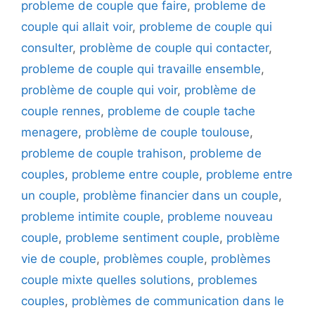
probleme de couple que faire
,
probleme de
couple qui allait voir
,
probleme de couple qui
consulter
,
problème de couple qui contacter
,
probleme de couple qui travaille ensemble
,
problème de couple qui voir
,
problème de
couple rennes
,
probleme de couple tache
menagere
,
problème de couple toulouse
,
probleme de couple trahison
,
probleme de
couples
,
probleme entre couple
,
probleme entre
un couple
,
problème financier dans un couple
,
probleme intimite couple
,
probleme nouveau
couple
,
probleme sentiment couple
,
problème
vie de couple
,
problèmes couple
,
problèmes
couple mixte quelles solutions
,
problemes
couples
,
problèmes de communication dans le