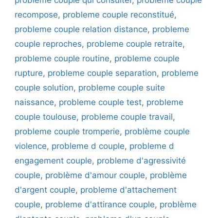
probleme couple qui consulter
,
probleme couple
recompose
,
probleme couple reconstitué
,
probleme couple relation distance
,
probleme
couple reproches
,
probleme couple retraite
,
probleme couple routine
,
probleme couple
rupture
,
probleme couple separation
,
probleme
couple solution
,
probleme couple suite
naissance
,
probleme couple test
,
probleme
couple toulouse
,
probleme couple travail
,
probleme couple tromperie
,
problème couple
violence
,
probleme d couple
,
probleme d
engagement couple
,
probleme d'agressivité
couple
,
problème d'amour couple
,
problème
d'argent couple
,
probleme d'attachement
couple
,
probleme d'attirance couple
,
problème