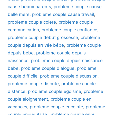
cause beaux parents
,
probleme couple cause
belle mere
,
probleme couple cause travail
,
probleme couple colere
,
problème couple
communication
,
probleme couple confiance
,
probleme couple debut grossesse
,
probleme
couple depuis arrivée bébé
,
probleme couple
depuis bebe
,
probleme couple depuis
naissance
,
probleme couple depuis naissance
bebe
,
probleme couple dialogue
,
probleme
couple difficile
,
probleme couple discussion
,
probleme couple dispute
,
problème couple
distance
,
probleme couple egoisme
,
probleme
couple eloignement
,
problème couple en
vacances
,
probleme couple enceinte
,
probleme
couple engueulade
,
problème couple ennui
,