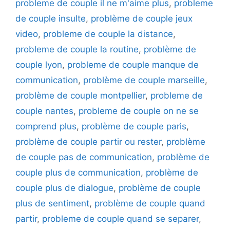
probleme de couple il ne m'aime plus
,
probleme
de couple insulte
,
problème de couple jeux
video
,
probleme de couple la distance
,
probleme de couple la routine
,
problème de
couple lyon
,
probleme de couple manque de
communication
,
problème de couple marseille
,
problème de couple montpellier
,
probleme de
couple nantes
,
probleme de couple on ne se
comprend plus
,
problème de couple paris
,
problème de couple partir ou rester
,
problème
de couple pas de communication
,
problème de
couple plus de communication
,
problème de
couple plus de dialogue
,
problème de couple
plus de sentiment
,
problème de couple quand
partir
,
probleme de couple quand se separer
,