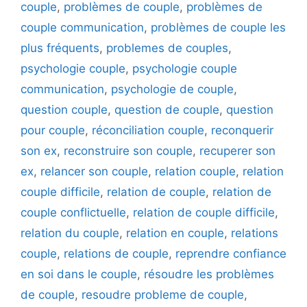
couple
,
problèmes de couple
,
problèmes de
couple communication
,
problèmes de couple les
plus fréquents
,
problemes de couples
,
psychologie couple
,
psychologie couple
communication
,
psychologie de couple
,
question couple
,
question de couple
,
question
pour couple
,
réconciliation couple
,
reconquerir
son ex
,
reconstruire son couple
,
recuperer son
ex
,
relancer son couple
,
relation couple
,
relation
couple difficile
,
relation de couple
,
relation de
couple conflictuelle
,
relation de couple difficile
,
relation du couple
,
relation en couple
,
relations
couple
,
relations de couple
,
reprendre confiance
en soi dans le couple
,
résoudre les problèmes
de couple
,
resoudre probleme de couple
,