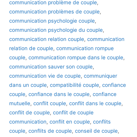
communication problème de couple
,
communication problèmes de couple
,
communication psychologie couple
,
communication psychologie du couple
,
communication relation couple
,
communication
relation de couple
,
communication rompue
couple
,
communication rompue dans le couple
,
communication sauver son couple
,
communication vie de couple
,
communiquer
dans un couple
,
compatibilité couple
,
confiance
couple
,
confiance dans le couple
,
confiance
mutuelle
,
conflit couple
,
conflit dans le couple
,
conflit de couple
,
conflit de couple
communication
,
conflit en couple
,
conflits
couple
,
conflits de couple
,
conseil de couple
,