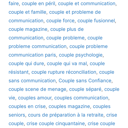
faire
,
couple en péril
,
couple et communication
,
couple et famille
,
couple et probleme de
communication
,
couple force
,
couple fusionnel
,
couple magazine
,
couple plus de
communication
,
couple probleme
,
couple
probleme communication
,
couple probleme
communication paris
,
couple psychologie
,
couple qui dure
,
couple qui va mal
,
couple
résistant
,
couple rupture réconciliation
,
couple
sans communication
,
Couple sans Confiance
,
couple scene de menage
,
couple séparé
,
couple
vie
,
couples amour
,
couples communication
,
couples en crise
,
couples magazine
,
couples
seniors
,
cours de préparation à la retraite
,
crise
couple
,
crise couple cinquantaine
,
crise couple