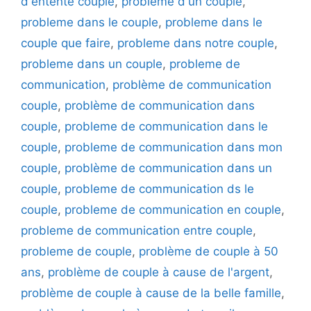
d'entente couple
,
probleme d'un couple
,
probleme dans le couple
,
probleme dans le
couple que faire
,
probleme dans notre couple
,
probleme dans un couple
,
probleme de
communication
,
problème de communication
couple
,
problème de communication dans
couple
,
probleme de communication dans le
couple
,
probleme de communication dans mon
couple
,
problème de communication dans un
couple
,
probleme de communication ds le
couple
,
probleme de communication en couple
,
probleme de communication entre couple
,
probleme de couple
,
problème de couple à 50
ans
,
problème de couple à cause de l'argent
,
problème de couple à cause de la belle famille
,