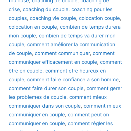
toulouse
,
coaching de couple
,
coaching de
crise
,
coaching du couple
,
coaching pour les
couples
,
coaching vie couple
,
colocation couple
,
colocation en couple
,
combien de temps durera
mon couple
,
combien de temps va durer mon
couple
,
comment améliorer la communication
de couple
,
comment communiquer
,
comment
communiquer efficacement en couple
,
comment
être en couple
,
comment etre heureux en
couple
,
comment faire confiance a son homme
,
comment faire durer son couple
,
comment gerer
les problemes de couple
,
comment mieux
communiquer dans son couple
,
comment mieux
communiquer en couple
,
comment peut on
communiquer en couple
,
comment régler les