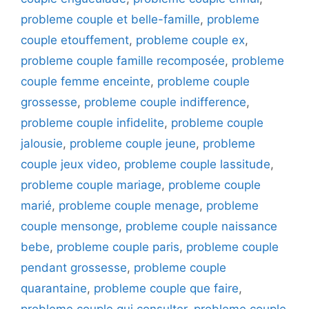
probleme couple et belle-famille
,
probleme
couple etouffement
,
probleme couple ex
,
probleme couple famille recomposée
,
probleme
couple femme enceinte
,
probleme couple
grossesse
,
probleme couple indifference
,
probleme couple infidelite
,
probleme couple
jalousie
,
probleme couple jeune
,
probleme
couple jeux video
,
probleme couple lassitude
,
probleme couple mariage
,
probleme couple
marié
,
probleme couple menage
,
probleme
couple mensonge
,
probleme couple naissance
bebe
,
probleme couple paris
,
probleme couple
pendant grossesse
,
probleme couple
quarantaine
,
probleme couple que faire
,