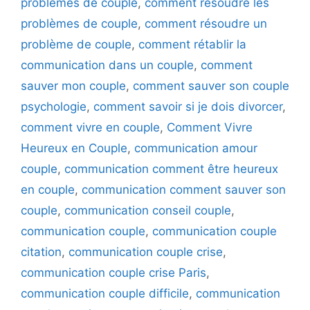
problèmes de couple
,
comment résoudre les
problèmes de couple
,
comment résoudre un
problème de couple
,
comment rétablir la
communication dans un couple
,
comment
sauver mon couple
,
comment sauver son couple
psychologie
,
comment savoir si je dois divorcer
,
comment vivre en couple
,
Comment Vivre
Heureux en Couple
,
communication amour
couple
,
communication comment être heureux
en couple
,
communication comment sauver son
couple
,
communication conseil couple
,
communication couple
,
communication couple
citation
,
communication couple crise
,
communication couple crise Paris
,
communication couple difficile
,
communication