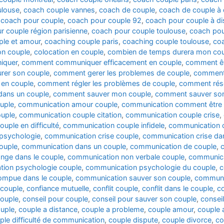
ulouse
,
coach couple vannes
,
coach de couple
,
coach de couple à 
,
coach pour couple
,
coach pour couple 92
,
coach pour couple à di
r couple région parisienne
,
coach pour couple toulouse
,
coach pou
ple et amour
,
coaching couple paris
,
coaching couple toulouse
,
coa
on couple
,
colocation en couple
,
combien de temps durera mon co
iquer
,
comment communiquer efficacement en couple
,
comment êt
rer son couple
,
comment gerer les problemes de couple
,
comment
en couple
,
comment régler les problèmes de couple
,
comment réso
dans un couple
,
comment sauver mon couple
,
comment sauver son
uple
,
communication amour couple
,
communication comment être 
uple
,
communication couple citation
,
communication couple crise
,
uple en difficulté
,
communication couple infidele
,
communication c
psychologie
,
communication crise couple
,
communication crise dan
ouple
,
communication dans un couple
,
communication de couple
,
nge dans le couple
,
communication non verbale couple
,
communica
ion psychologie couple
,
communication psychologie du couple
,
c
ompue dans le couple
,
communication sauver son couple
,
communic
 couple
,
confiance mutuelle
,
conflit couple
,
conflit dans le couple
,
co
couple
,
conseil pour couple
,
conseil pour sauver son couple
,
consei
ouple
,
couple a distance
,
couple a probleme
,
couple amour
,
couple 
ple difficulté de communication
,
couple dispute
,
couple divorce
,
co