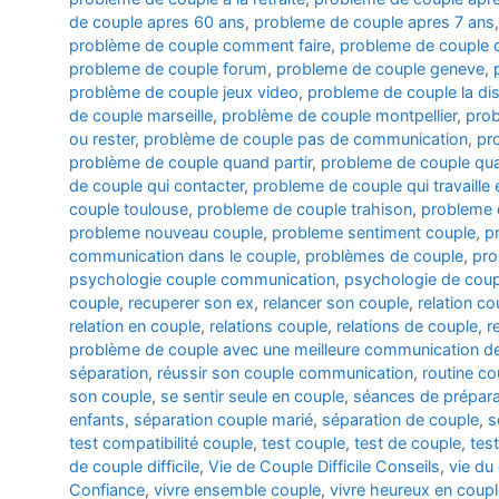
de couple apres 60 ans
,
probleme de couple apres 7 ans
problème de couple comment faire
,
probleme de couple
probleme de couple forum
,
probleme de couple geneve
,
problème de couple jeux video
,
probleme de couple la di
de couple marseille
,
problème de couple montpellier
,
prob
ou rester
,
problème de couple pas de communication
,
pr
problème de couple quand partir
,
probleme de couple qua
de couple qui contacter
,
probleme de couple qui travaille
couple toulouse
,
probleme de couple trahison
,
probleme 
probleme nouveau couple
,
probleme sentiment couple
,
p
communication dans le couple
,
problèmes de couple
,
pro
psychologie couple communication
,
psychologie de coup
couple
,
recuperer son ex
,
relancer son couple
,
relation co
relation en couple
,
relations couple
,
relations de couple
,
r
problème de couple avec une meilleure communication d
séparation
,
réussir son couple communication
,
routine co
son couple
,
se sentir seule en couple
,
séances de préparat
enfants
,
séparation couple marié
,
séparation de couple
,
s
test compatibilité couple
,
test couple
,
test de couple
,
tes
de couple difficile
,
Vie de Couple Difficile Conseils
,
vie du
Confiance
,
vivre ensemble couple
,
vivre heureux en coup