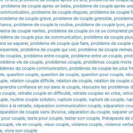
,
probleme de couple apres un bebe
,
probleme de couple apres un
 communication
,
probleme de couple dispute
,
probleme de couple fa
probleme de couple grave
,
probleme de couple grenoble
,
probleme 
stance
,
probleme de couple la routine
,
problème de couple lyon
,
pr
leme de couple nantes
,
probleme de couple on ne se comprend pl
oblème de couple plus de communication
,
problème de couple plus
nd se separer
,
probleme de couple que faire
,
probleme de couple qu
 ensemble
,
problème de couple qui voir
,
problème de couple rennes
de couples
,
probleme entre couple
,
probleme entre un couple
,
prob
roblème vie de couple
,
problèmes couple
,
problèmes couple mixte q
blèmes de couple communication
,
problèmes de couple les plus f
le
,
question couple
,
question de couple
,
question pour couple
,
réc
uple
,
relation couple difficile
,
relation de couple
,
relation de couple c
eprendre confiance en soi dans le couple
,
résoudre les problèmes d
e couple
,
retraite couple en difficulté
,
retraite couples en crise
,
retro
uple
,
routine couple solution
,
rupture couple
,
rupture de couple
,
rup
ion à la retraite
,
séparation communication couple
,
séparation cou
eparation de couple sans divorce
,
séparation du couple
,
separer u
t pour couple
,
teste pour couple
,
tester son couple
,
thérapeute de 
 couple
,
vie en couple
,
vieux couple
,
violence couple
,
violence verba
le
,
vivre son couple