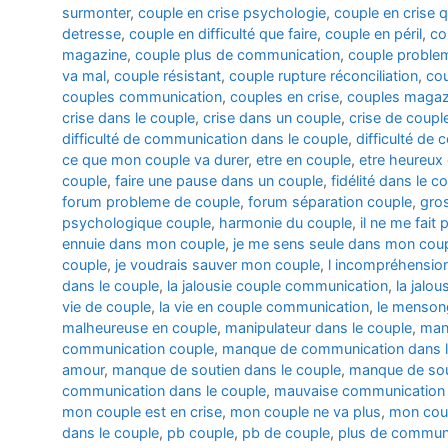
surmonter
,
couple en crise psychologie
,
couple en crise q
detresse
,
couple en difficulté que faire
,
couple en péril
,
co
magazine
,
couple plus de communication
,
couple proble
va mal
,
couple résistant
,
couple rupture réconciliation
,
co
couples communication
,
couples en crise
,
couples magaz
crise dans le couple
,
crise dans un couple
,
crise de coupl
difficulté de communication dans le couple
,
difficulté de 
ce que mon couple va durer
,
etre en couple
,
etre heureux
couple
,
faire une pause dans un couple
,
fidélité dans le c
forum probleme de couple
,
forum séparation couple
,
gro
psychologique couple
,
harmonie du couple
,
il ne me fait
ennuie dans mon couple
,
je me sens seule dans mon cou
couple
,
je voudrais sauver mon couple
,
l incompréhension
dans le couple
,
la jalousie couple communication
,
la jalou
vie de couple
,
la vie en couple communication
,
le menson
malheureuse en couple
,
manipulateur dans le couple
,
man
communication couple
,
manque de communication dans l
amour
,
manque de soutien dans le couple
,
manque de sou
communication dans le couple
,
mauvaise communication 
mon couple est en crise
,
mon couple ne va plus
,
mon cou
dans le couple
,
pb couple
,
pb de couple
,
plus de communi