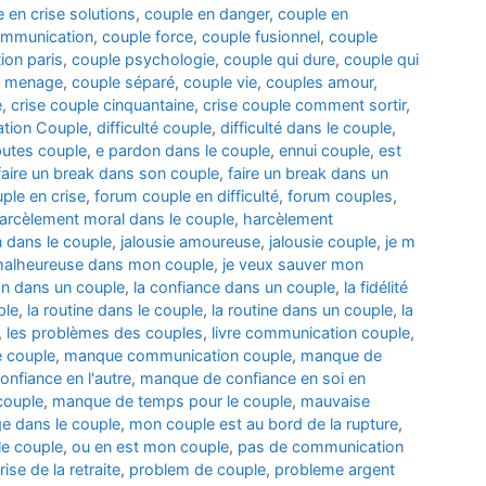
 en crise solutions
,
couple en danger
,
couple en
ommunication
,
couple force
,
couple fusionnel
,
couple
on paris
,
couple psychologie
,
couple qui dure
,
couple qui
e menage
,
couple séparé
,
couple vie
,
couples amour
,
e
,
crise couple cinquantaine
,
crise couple comment sortir
,
ation Couple
,
difficulté couple
,
difficulté dans le couple
,
putes couple
,
e pardon dans le couple
,
ennui couple
,
est
faire un break dans son couple
,
faire un break dans un
ple en crise
,
forum couple en difficulté
,
forum couples
,
arcèlement moral dans le couple
,
harcèlement
 dans le couple
,
jalousie amoureuse
,
jalousie couple
,
je m
 malheureuse dans mon couple
,
je veux sauver mon
n dans un couple
,
la confiance dans un couple
,
la fidélité
ple
,
la routine dans le couple
,
la routine dans un couple
,
la
,
les problèmes des couples
,
livre communication couple
,
e couple
,
manque communication couple
,
manque de
nfiance en l'autre
,
manque de confiance en soi en
couple
,
manque de temps pour le couple
,
mauvaise
 dans le couple
,
mon couple est au bord de la rupture
,
e couple
,
ou en est mon couple
,
pas de communication
rise de la retraite
,
problem de couple
,
probleme argent