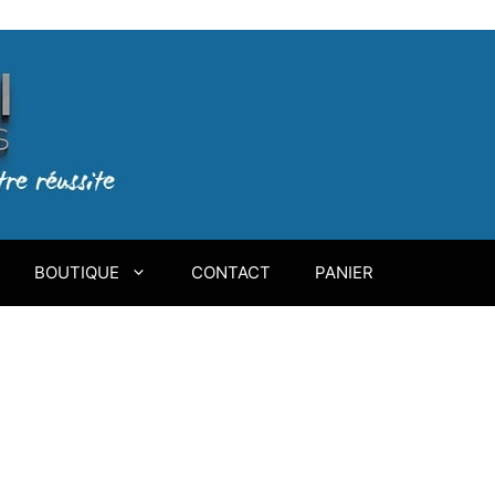
BOUTIQUE
CONTACT
PANIER