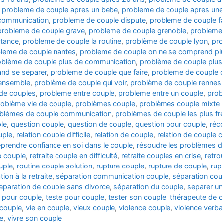
,
probleme de couple apres un bebe
,
probleme de couple apres un
 communication
,
probleme de couple dispute
,
probleme de couple fa
probleme de couple grave
,
probleme de couple grenoble
,
probleme 
stance
,
probleme de couple la routine
,
problème de couple lyon
,
pr
leme de couple nantes
,
probleme de couple on ne se comprend pl
oblème de couple plus de communication
,
problème de couple plus
nd se separer
,
probleme de couple que faire
,
probleme de couple qu
 ensemble
,
problème de couple qui voir
,
problème de couple rennes
de couples
,
probleme entre couple
,
probleme entre un couple
,
prob
roblème vie de couple
,
problèmes couple
,
problèmes couple mixte q
blèmes de couple communication
,
problèmes de couple les plus f
le
,
question couple
,
question de couple
,
question pour couple
,
réc
uple
,
relation couple difficile
,
relation de couple
,
relation de couple c
eprendre confiance en soi dans le couple
,
résoudre les problèmes d
e couple
,
retraite couple en difficulté
,
retraite couples en crise
,
retro
uple
,
routine couple solution
,
rupture couple
,
rupture de couple
,
rup
ion à la retraite
,
séparation communication couple
,
séparation cou
eparation de couple sans divorce
,
séparation du couple
,
separer u
t pour couple
,
teste pour couple
,
tester son couple
,
thérapeute de 
 couple
,
vie en couple
,
vieux couple
,
violence couple
,
violence verba
le
,
vivre son couple