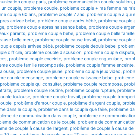
nication couple paris
,
probleme communication couple solution
,
 un couple
,
probleme couple
,
probleme couple + ma femme ne m'a
eme couple 60 ans
,
probleme couple 7 ans
,
probleme couple a qui e
pres arrivee bebe
,
problème couple après bébé
,
probleme couple 
ge
,
probleme couple apres naissance bebe
,
probleme couple argen
eaux parents
,
probleme couple bebe
,
probleme couple belle famille
cause belle mere
,
probleme couple cause travail
,
probleme couple 
ouple depuis arrivée bébé
,
probleme couple depuis bebe
,
problem
le difficile
,
probleme couple discussion
,
probleme couple dispute
ces
,
probleme couple enceinte
,
probleme couple engueulade
,
prob
eme couple famille recomposée
,
probleme couple femme enceinte
alousie
,
probleme couple jeune
,
probleme couple jeux video
,
probl
eme couple mensonge
,
probleme couple naissance bebe
,
probleme 
probleme couple qui consulter
,
probleme couple recompose
,
probl
traite
,
probleme couple routine
,
probleme couple rupture
,
probleme
ouple toulouse
,
probleme couple travail
,
probleme couple tromperi
couple
,
problème d'amour couple
,
problème d'argent couple
,
probl
me dans le couple
,
probleme dans le couple que faire
,
probleme da
blème de communication dans couple
,
probleme de communication
bleme de communication ds le couple
,
probleme de communication
ème de couple à cause de l'argent
,
problème de couple à cause de la
es 10 ans
,
probleme de couple apres 20 ans
,
probleme de couple a