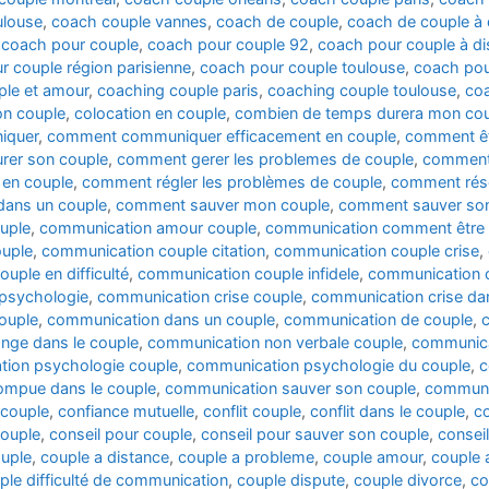
ulouse
,
coach couple vannes
,
coach de couple
,
coach de couple à 
,
coach pour couple
,
coach pour couple 92
,
coach pour couple à di
r couple région parisienne
,
coach pour couple toulouse
,
coach pou
ple et amour
,
coaching couple paris
,
coaching couple toulouse
,
coa
on couple
,
colocation en couple
,
combien de temps durera mon co
iquer
,
comment communiquer efficacement en couple
,
comment êt
rer son couple
,
comment gerer les problemes de couple
,
comment
en couple
,
comment régler les problèmes de couple
,
comment réso
dans un couple
,
comment sauver mon couple
,
comment sauver son
uple
,
communication amour couple
,
communication comment être 
uple
,
communication couple citation
,
communication couple crise
,
uple en difficulté
,
communication couple infidele
,
communication c
psychologie
,
communication crise couple
,
communication crise dan
ouple
,
communication dans un couple
,
communication de couple
,
nge dans le couple
,
communication non verbale couple
,
communica
ion psychologie couple
,
communication psychologie du couple
,
c
ompue dans le couple
,
communication sauver son couple
,
communic
 couple
,
confiance mutuelle
,
conflit couple
,
conflit dans le couple
,
co
couple
,
conseil pour couple
,
conseil pour sauver son couple
,
consei
ouple
,
couple a distance
,
couple a probleme
,
couple amour
,
couple 
ple difficulté de communication
,
couple dispute
,
couple divorce
,
co