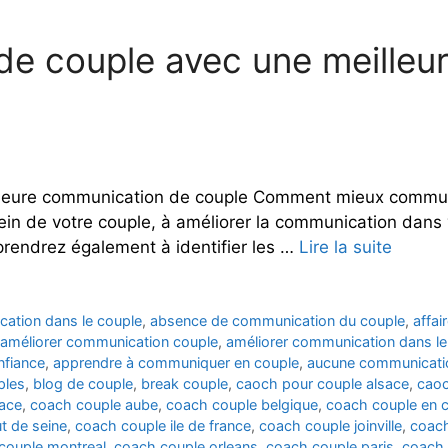
de couple avec une meilleu
leure communication de couple Comment mieux communi
n de votre couple, à améliorer la communication dans vo
rendrez également à identifier les …
Lire la suite
ation dans le couple
,
absence de communication du couple
,
affai
améliorer communication couple
,
améliorer communication dans le
nfiance
,
apprendre à communiquer en couple
,
aucune communicatio
ples
,
blog de couple
,
break couple
,
caoch pour couple alsace
,
caoc
sace
,
coach couple aube
,
coach couple belgique
,
coach couple en c
t de seine
,
coach couple ile de france
,
coach couple joinville
,
coach
couple montreal
,
coach couple orleans
,
coach couple paris
,
coach 