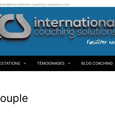
.danilo@international-coaching-solutions.com
ESTATIONS
TÉMOIGNAGES
BLOG COACHING
couple