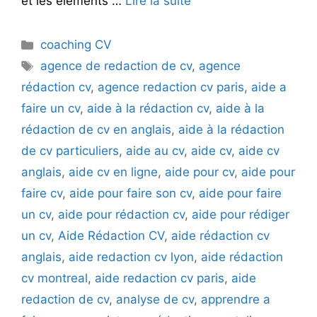
et les éléments …
Lire la suite
Catégories
coaching CV
Étiquettes
agence de redaction de cv
,
agence
rédaction cv
,
agence redaction cv paris
,
aide a
faire un cv
,
aide à la rédaction cv
,
aide à la
rédaction de cv en anglais
,
aide à la rédaction
de cv particuliers
,
aide au cv
,
aide cv
,
aide cv
anglais
,
aide cv en ligne
,
aide pour cv
,
aide pour
faire cv
,
aide pour faire son cv
,
aide pour faire
un cv
,
aide pour rédaction cv
,
aide pour rédiger
un cv
,
Aide Rédaction CV
,
aide rédaction cv
anglais
,
aide redaction cv lyon
,
aide rédaction
cv montreal
,
aide redaction cv paris
,
aide
redaction de cv
,
analyse de cv
,
apprendre a