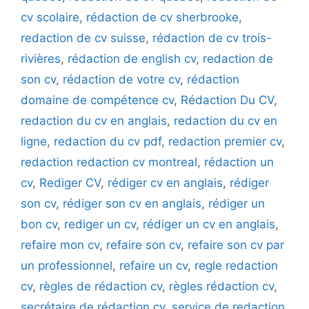
cv scolaire
,
rédaction de cv sherbrooke
,
redaction de cv suisse
,
rédaction de cv trois-
rivières
,
rédaction de english cv
,
redaction de
son cv
,
rédaction de votre cv
,
rédaction
domaine de compétence cv
,
Rédaction Du CV
,
redaction du cv en anglais
,
redaction du cv en
ligne
,
redaction du cv pdf
,
redaction premier cv
,
redaction redaction cv montreal
,
rédaction un
cv
,
Rediger CV
,
rédiger cv en anglais
,
rédiger
son cv
,
rédiger son cv en anglais
,
rédiger un
bon cv
,
rediger un cv
,
rédiger un cv en anglais
,
refaire mon cv
,
refaire son cv
,
refaire son cv par
un professionnel
,
refaire un cv
,
regle redaction
cv
,
règles de rédaction cv
,
règles rédaction cv
,
secrétaire de rédaction cv
,
service de redaction