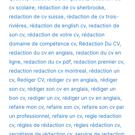
cv scolaire
,
rédaction de cv sherbrooke
,
redaction de cv suisse
,
rédaction de cv trois-
rivières
,
rédaction de english cv
,
redaction de
son cv
,
rédaction de votre cv
,
rédaction
domaine de compétence cv
,
Rédaction Du CV
,
redaction du cv en anglais
,
redaction du cv en
ligne
,
redaction du cv pdf
,
redaction premier cv
,
redaction redaction cv montreal
,
rédaction un
cv
,
Rediger CV
,
rédiger cv en anglais
,
rédiger
son cv
,
rédiger son cv en anglais
,
rédiger un
bon cv
,
rediger un cv
,
rédiger un cv en anglais
,
refaire mon cv
,
refaire son cv
,
refaire son cv par
un professionnel
,
refaire un cv
,
regle redaction
cv
,
règles de rédaction cv
,
règles rédaction cv
,
secrétaire de rédaction cv
,
service de redaction