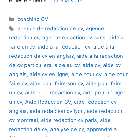
et les éléments …
Lire la suite
Catégories
coaching CV
Étiquettes
agence de redaction de cv
,
agence
rédaction cv
,
agence redaction cv paris
,
aide a
faire un cv
,
aide à la rédaction cv
,
aide à la
rédaction de cv en anglais
,
aide à la rédaction
de cv particuliers
,
aide au cv
,
aide cv
,
aide cv
anglais
,
aide cv en ligne
,
aide pour cv
,
aide pour
faire cv
,
aide pour faire son cv
,
aide pour faire
un cv
,
aide pour rédaction cv
,
aide pour rédiger
un cv
,
Aide Rédaction CV
,
aide rédaction cv
anglais
,
aide redaction cv lyon
,
aide rédaction
cv montreal
,
aide redaction cv paris
,
aide
redaction de cv
,
analyse de cv
,
apprendre a