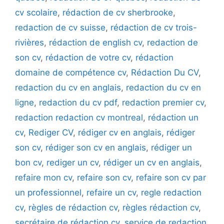
cv scolaire
,
rédaction de cv sherbrooke
,
redaction de cv suisse
,
rédaction de cv trois-
rivières
,
rédaction de english cv
,
redaction de
son cv
,
rédaction de votre cv
,
rédaction
domaine de compétence cv
,
Rédaction Du CV
,
redaction du cv en anglais
,
redaction du cv en
ligne
,
redaction du cv pdf
,
redaction premier cv
,
redaction redaction cv montreal
,
rédaction un
cv
,
Rediger CV
,
rédiger cv en anglais
,
rédiger
son cv
,
rédiger son cv en anglais
,
rédiger un
bon cv
,
rediger un cv
,
rédiger un cv en anglais
,
refaire mon cv
,
refaire son cv
,
refaire son cv par
un professionnel
,
refaire un cv
,
regle redaction
cv
,
règles de rédaction cv
,
règles rédaction cv
,
secrétaire de rédaction cv
,
service de redaction