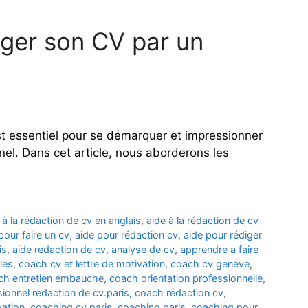
iger son CV par un
st essentiel pour se démarquer et impressionner
nel. Dans cet article, nous aborderons les
 à la rédaction de cv en anglais
,
aide à la rédaction de cv
pour faire un cv
,
aide pour rédaction cv
,
aide pour rédiger
is
,
aide redaction de cv
,
analyse de cv
,
apprendre a faire
les
,
coach cv et lettre de motivation
,
coach cv geneve
,
ch entretien embauche
,
coach orientation professionnelle
,
ionnel redaction de cv.paris
,
coach rédaction cv
,
vation
,
coaching cv paris
,
coaching paris
,
coaching pour