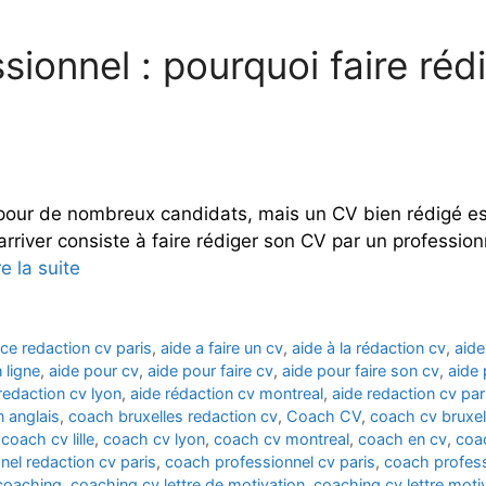
ionnel : pourquoi faire réd
i pour de nombreux candidats, mais un CV bien rédigé e
arriver consiste à faire rédiger son CV par un profession
re la suite
ce redaction cv paris
,
aide a faire un cv
,
aide à la rédaction cv
,
aide
 ligne
,
aide pour cv
,
aide pour faire cv
,
aide pour faire son cv
,
aide 
redaction cv lyon
,
aide rédaction cv montreal
,
aide redaction cv par
n anglais
,
coach bruxelles redaction cv
,
Coach CV
,
coach cv bruxel
,
coach cv lille
,
coach cv lyon
,
coach cv montreal
,
coach en cv
,
coa
nel redaction cv paris
,
coach professionnel cv paris
,
coach profess
coaching
,
coaching cv lettre de motivation
,
coaching cv lettre moti