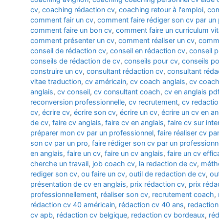
cv
,
coaching rédaction cv
,
coaching retour à l'emploi
,
com
comment fair un cv
,
comment faire rédiger son cv par un 
comment faire un bon cv
,
comment faire un curriculum vi
comment présenter un cv
,
comment réaliser un cv
,
comme
conseil de rédaction cv
,
conseil en rédaction cv
,
conseil 
conseils de rédaction de cv
,
conseils pour cv
,
conseils po
construire un cv
,
consultant rédaction cv
,
consultant réda
vitae traduction
,
cv américain
,
cv coach anglais
,
cv coach
anglais
,
cv conseil
,
cv consultant coach
,
cv en anglais pd
reconversion professionnelle
,
cv recrutement
,
cv redacti
cv
,
écrire cv
,
écrire son cv
,
écrire un cv
,
écrire un cv en an
de cv
,
faire cv anglais
,
faire cv en anglais
,
faire cv sur inte
préparer mon cv par un professionnel
,
faire réaliser cv p
son cv par un pro
,
faire rédiger son cv par un professionn
en anglais
,
faire un cv
,
faire un cv anglais
,
faire un cv effi
cherche un travail
,
job coach cv
,
la redaction de cv
,
métho
rediger son cv
,
ou faire un cv
,
outil de redaction de cv
,
ou
présentation de cv en anglais
,
prix rédaction cv
,
prix réda
professionnellement
,
réaliser son cv
,
recrutement coach
,
rédaction cv 40 américain
,
rédaction cv 40 ans
,
redaction
cv apb
,
rédaction cv belgique
,
redaction cv bordeaux
,
réd