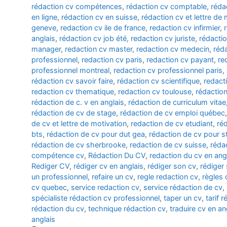
rédaction cv compétences
,
rédaction cv comptable
,
réda
en ligne
,
rédaction cv en suisse
,
rédaction cv et lettre de 
geneve
,
redaction cv ile de france
,
redaction cv infirmier
,
anglais
,
rédaction cv job été
,
redaction cv juriste
,
rédacti
manager
,
redaction cv master
,
redaction cv medecin
,
réda
professionnel
,
redaction cv paris
,
redaction cv payant
,
re
professionnel montreal
,
redaction cv professionnel paris
,
rédaction cv savoir faire
,
rédaction cv scientifique
,
redact
redaction cv thematique
,
redaction cv toulouse
,
rédaction
rédaction de c. v en anglais
,
rédaction de curriculum vitae
rédaction de cv de stage
,
rédaction de cv emploi québec
de cv et lettre de motivation
,
redaction de cv etudiant
,
réd
bts
,
rédaction de cv pour dut gea
,
rédaction de cv pour s
rédaction de cv sherbrooke
,
redaction de cv suisse
,
rédac
compétence cv
,
Rédaction Du CV
,
redaction du cv en ang
Rediger CV
,
rédiger cv en anglais
,
rédiger son cv
,
rédiger
un professionnel
,
refaire un cv
,
regle redaction cv
,
règles 
cv quebec
,
service redaction cv
,
service rédaction de cv
,
spécialiste rédaction cv professionnel
,
taper un cv
,
tarif 
rédaction du cv
,
technique rédaction cv
,
traduire cv en an
anglais