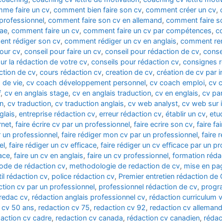
me faire un cv
,
comment bien faire son cv
,
comment créer un cv
,
professionnel
,
comment faire son cv en allemand
,
comment faire so
tae
,
comment faire un cv
,
comment faire un cv par compétences
,
c
nt rédiger son cv
,
comment rédiger un cv en anglais
,
comment rem
pour cv
,
conseil pour faire un cv
,
conseil pour rédaction de cv
,
conse
ur la rédaction de votre cv
,
conseils pour rédaction cv
,
consignes r
ction de cv
,
cours rédaction cv
,
creation de cv
,
création de cv par i
 de vie
,
cv coach développement personnel
,
cv coach emploi
,
cv 
f
,
cv en anglais stage
,
cv en anglais traduction
,
cv en englais
,
cv pa
on
,
cv traduction
,
cv traduction anglais
,
cv web analyst
,
cv web sur i
glais
,
entreprise rédaction cv
,
erreur rédaction cv
,
établir un cv
,
etu
rnet
,
faire écrire cv par un professionnel
,
faire ecrire son cv
,
faire fa
ar un professionnel
,
faire rédiger mon cv par un professionnel
,
faire 
el
,
faire rédiger un cv efficace
,
faire rédiger un cv efficace par un p
cace
,
faire un cv en anglais
,
faire un cv professionnel
,
formation réda
de de rédaction cv
,
methodologie de redaction de cv
,
mise en pa
til rédaction cv
,
police rédaction cv
,
Premier entretien rédaction de 
ction cv par un professionnel
,
professionnel rédaction de cv
,
progr
redac cv
,
rédaction anglais professionnel cv
,
rédaction curriculum v
 cv 50 ans
,
redaction cv 75
,
redaction cv 92
,
redaction cv alleman
action cv cadre
,
redaction cv canada
,
rédaction cv canadien
,
rédac