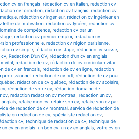
ction cv en français
,
rédaction cv en italien
,
redaction cv
daction cv formation
,
rédaction cv français
,
redaction cv
rmatique
,
rédaction cv ingénieur
,
rédaction cv ingénieur en
v lettre de motivation
,
rédaction cv lycéen
,
redaction cv
 domaine de compétence
,
redaction cv par un
 stage
,
redaction cv premier emploi
,
redaction cv
rsion professionnelle
,
redaction cv région parisienne
,
action cv simple
,
rédaction cv stage
,
rédaction cv suisse
,
 cv
,
Rédaction D'un CV
,
rédaction d'un cv en anglais
,
m vital
,
redaction de cv
,
rédaction de cv curriculum vitae
,
on de cv en francais
,
redaction de cv en ligne
,
redaction
n professionnel
,
rédaction de cv pdf
,
rédaction de cv pour
 québec
,
rédaction de cv québec
,
rédaction de cv scolaire
,
 cv
,
rédaction de votre cv
,
rédaction domaine de
r cv
,
redaction redaction cv montreal
,
rédaction un cv
,
 anglais
,
refaire mon cv
,
refaire son cv
,
refaire son cv par
vice de redaction de cv montreal
,
service de rédaction de
aliste en redaction de cv
,
spécialiste rédaction cv
,
édaction cv
,
technique de redaction de cv
,
technique de
e un cv en anglais
,
un bon cv
,
un cv en anglais
,
votre cv en