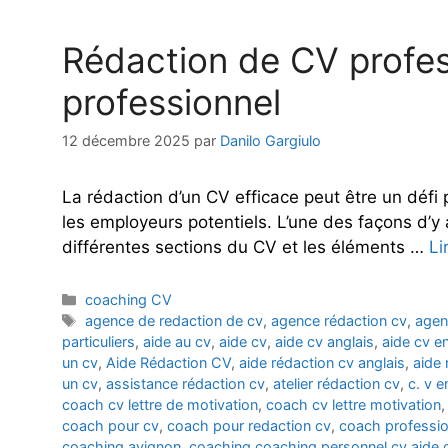
Rédaction de CV profess
professionnel
12 décembre 2025
par
Danilo Gargiulo
La rédaction d’un CV efficace peut être un déf
les employeurs potentiels. L’une des façons d’y 
différentes sections du CV et les éléments …
Li
Catégories
coaching CV
Étiquettes
agence de redaction de cv
,
agence rédaction cv
,
agen
particuliers
,
aide au cv
,
aide cv
,
aide cv anglais
,
aide cv en
un cv
,
Aide Rédaction CV
,
aide rédaction cv anglais
,
aide 
un cv
,
assistance rédaction cv
,
atelier rédaction cv
,
c. v e
coach cv lettre de motivation
,
coach cv lettre motivation
coach pour cv
,
coach pour redaction cv
,
coach professio
coaching avignon
,
coaching coaching personnel cv aide 