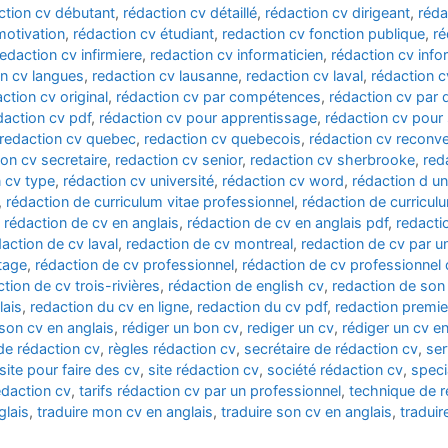
ction cv débutant
,
rédaction cv détaillé
,
rédaction cv dirigeant
,
réda
motivation
,
rédaction cv étudiant
,
redaction cv fonction publique
,
ré
redaction cv infirmiere
,
redaction cv informaticien
,
rédaction cv info
on cv langues
,
redaction cv lausanne
,
redaction cv laval
,
rédaction c
ction cv original
,
rédaction cv par compétences
,
rédaction cv par
daction cv pdf
,
rédaction cv pour apprentissage
,
rédaction cv pour
redaction cv quebec
,
redaction cv quebecois
,
rédaction cv reconve
ion cv secretaire
,
redaction cv senior
,
redaction cv sherbrooke
,
red
 cv type
,
rédaction cv université
,
rédaction cv word
,
rédaction d un
,
rédaction de curriculum vitae professionnel
,
rédaction de curriculu
,
rédaction de cv en anglais
,
rédaction de cv en anglais pdf
,
redacti
action de cv laval
,
redaction de cv montreal
,
redaction de cv par u
tage
,
rédaction de cv professionnel
,
rédaction de cv professionnel
tion de cv trois-rivières
,
rédaction de english cv
,
redaction de son
lais
,
redaction du cv en ligne
,
redaction du cv pdf
,
redaction premie
 son cv en anglais
,
rédiger un bon cv
,
rediger un cv
,
rédiger un cv en
de rédaction cv
,
règles rédaction cv
,
secrétaire de rédaction cv
,
ser
site pour faire des cv
,
site rédaction cv
,
société rédaction cv
,
speci
rédaction cv
,
tarifs rédaction cv par un professionnel
,
technique de r
glais
,
traduire mon cv en anglais
,
traduire son cv en anglais
,
traduir