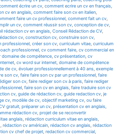
comment écrire un cv
,
comment ecrire un cv en français
,
n cv en anglais
,
comment faire son cv en italien
,
omment faire un cv professionnel
,
comment fait un cv
,
plir un cv
,
comment réussir son cv
,
conception de cv
,
il rédaction cv en anglais
,
Conseil Rédaction de CV
,
édaction cv
,
construction cv
,
construire son cv
,
n professionnel
,
créer son cv
,
curriculum vitae
,
curriculum
coach professionnel
,
cv comment faire
,
cv commercial en
r domaine de compétence
,
cv présentation
,
cv
nternet
,
cv word sur internet
,
domaine de compétence
de de cv
,
évoluer professionnellement à 40 ans
,
exemple
ire son cv
,
faire faire son cv par un professionnel
,
faire
rédiger son cv
,
faire rediger son cv à paris
,
faire rediger
rofessionnel
,
faire son cv en anglais
,
faire traduire son cv
ction cv
,
guide de rédaction cv
,
guide redaction cv
,
je
ge cv
,
modèle de cv
,
objectif marketing cv
,
ou faire
CV gratuit
,
préparer un cv
,
présentation cv en anglais
,
amme rédaction cv
,
projet de se reconvertir
itae anglais
,
rédaction curriculum vitae en anglais
,
d
,
rédaction cv américain
,
rédaction cv anglais
,
rédaction
tion cv chef de projet
,
redaction cv commercial
,