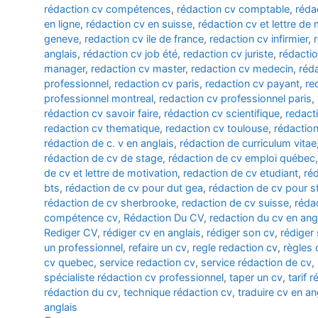
rédaction cv compétences
,
rédaction cv comptable
,
réda
en ligne
,
rédaction cv en suisse
,
rédaction cv et lettre de 
geneve
,
redaction cv ile de france
,
redaction cv infirmier
,
anglais
,
rédaction cv job été
,
redaction cv juriste
,
rédacti
manager
,
redaction cv master
,
redaction cv medecin
,
réda
professionnel
,
redaction cv paris
,
redaction cv payant
,
re
professionnel montreal
,
redaction cv professionnel paris
,
rédaction cv savoir faire
,
rédaction cv scientifique
,
redact
redaction cv thematique
,
redaction cv toulouse
,
rédaction
rédaction de c. v en anglais
,
rédaction de curriculum vitae
rédaction de cv de stage
,
rédaction de cv emploi québec
de cv et lettre de motivation
,
redaction de cv etudiant
,
réd
bts
,
rédaction de cv pour dut gea
,
rédaction de cv pour s
rédaction de cv sherbrooke
,
redaction de cv suisse
,
rédac
compétence cv
,
Rédaction Du CV
,
redaction du cv en ang
Rediger CV
,
rédiger cv en anglais
,
rédiger son cv
,
rédiger
un professionnel
,
refaire un cv
,
regle redaction cv
,
règles 
cv quebec
,
service redaction cv
,
service rédaction de cv
,
spécialiste rédaction cv professionnel
,
taper un cv
,
tarif 
rédaction du cv
,
technique rédaction cv
,
traduire cv en an
anglais