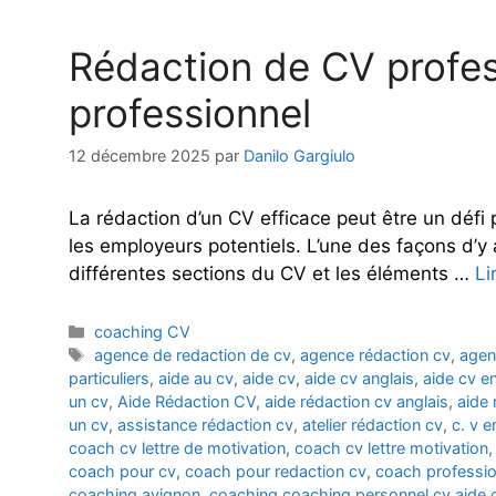
Rédaction de CV profess
professionnel
12 décembre 2025
par
Danilo Gargiulo
La rédaction d’un CV efficace peut être un déf
les employeurs potentiels. L’une des façons d’y 
différentes sections du CV et les éléments …
Li
Catégories
coaching CV
Étiquettes
agence de redaction de cv
,
agence rédaction cv
,
agen
particuliers
,
aide au cv
,
aide cv
,
aide cv anglais
,
aide cv en
un cv
,
Aide Rédaction CV
,
aide rédaction cv anglais
,
aide 
un cv
,
assistance rédaction cv
,
atelier rédaction cv
,
c. v e
coach cv lettre de motivation
,
coach cv lettre motivation
coach pour cv
,
coach pour redaction cv
,
coach professio
coaching avignon
,
coaching coaching personnel cv aide 