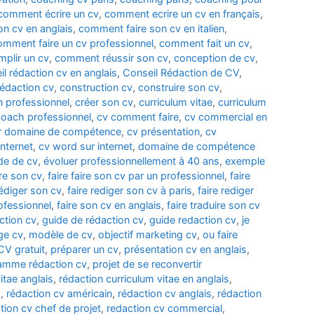
comment écrire un cv
,
comment ecrire un cv en français
,
n cv en anglais
,
comment faire son cv en italien
,
omment faire un cv professionnel
,
comment fait un cv
,
plir un cv
,
comment réussir son cv
,
conception de cv
,
il rédaction cv en anglais
,
Conseil Rédaction de CV
,
édaction cv
,
construction cv
,
construire son cv
,
n professionnel
,
créer son cv
,
curriculum vitae
,
curriculum
coach professionnel
,
cv comment faire
,
cv commercial en
r domaine de compétence
,
cv présentation
,
cv
nternet
,
cv word sur internet
,
domaine de compétence
de de cv
,
évoluer professionnellement à 40 ans
,
exemple
ire son cv
,
faire faire son cv par un professionnel
,
faire
rédiger son cv
,
faire rediger son cv à paris
,
faire rediger
rofessionnel
,
faire son cv en anglais
,
faire traduire son cv
ction cv
,
guide de rédaction cv
,
guide redaction cv
,
je
ge cv
,
modèle de cv
,
objectif marketing cv
,
ou faire
CV gratuit
,
préparer un cv
,
présentation cv en anglais
,
amme rédaction cv
,
projet de se reconvertir
itae anglais
,
rédaction curriculum vitae en anglais
,
d
,
rédaction cv américain
,
rédaction cv anglais
,
rédaction
tion cv chef de projet
,
redaction cv commercial
,