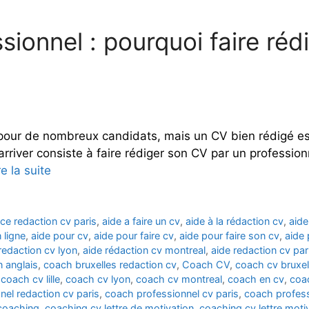
ionnel : pourquoi faire réd
i pour de nombreux candidats, mais un CV bien rédigé e
arriver consiste à faire rédiger son CV par un profession
re la suite
ce redaction cv paris
,
aide a faire un cv
,
aide à la rédaction cv
,
aide
 ligne
,
aide pour cv
,
aide pour faire cv
,
aide pour faire son cv
,
aide 
redaction cv lyon
,
aide rédaction cv montreal
,
aide redaction cv par
n anglais
,
coach bruxelles redaction cv
,
Coach CV
,
coach cv bruxel
,
coach cv lille
,
coach cv lyon
,
coach cv montreal
,
coach en cv
,
coa
nel redaction cv paris
,
coach professionnel cv paris
,
coach profess
coaching
,
coaching cv lettre de motivation
,
coaching cv lettre moti