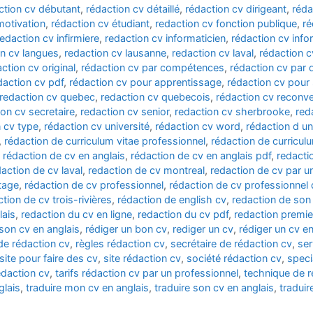
ction cv débutant
,
rédaction cv détaillé
,
rédaction cv dirigeant
,
réda
motivation
,
rédaction cv étudiant
,
redaction cv fonction publique
,
ré
redaction cv infirmiere
,
redaction cv informaticien
,
rédaction cv info
on cv langues
,
redaction cv lausanne
,
redaction cv laval
,
rédaction c
ction cv original
,
rédaction cv par compétences
,
rédaction cv par
daction cv pdf
,
rédaction cv pour apprentissage
,
rédaction cv pour
redaction cv quebec
,
redaction cv quebecois
,
rédaction cv reconve
ion cv secretaire
,
redaction cv senior
,
redaction cv sherbrooke
,
red
 cv type
,
rédaction cv université
,
rédaction cv word
,
rédaction d un
,
rédaction de curriculum vitae professionnel
,
rédaction de curriculu
,
rédaction de cv en anglais
,
rédaction de cv en anglais pdf
,
redacti
action de cv laval
,
redaction de cv montreal
,
redaction de cv par u
tage
,
rédaction de cv professionnel
,
rédaction de cv professionnel
tion de cv trois-rivières
,
rédaction de english cv
,
redaction de son
lais
,
redaction du cv en ligne
,
redaction du cv pdf
,
redaction premie
 son cv en anglais
,
rédiger un bon cv
,
rediger un cv
,
rédiger un cv en
de rédaction cv
,
règles rédaction cv
,
secrétaire de rédaction cv
,
ser
site pour faire des cv
,
site rédaction cv
,
société rédaction cv
,
speci
rédaction cv
,
tarifs rédaction cv par un professionnel
,
technique de r
glais
,
traduire mon cv en anglais
,
traduire son cv en anglais
,
traduir