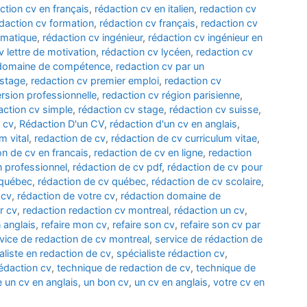
ction cv en français
,
rédaction cv en italien
,
redaction cv
daction cv formation
,
rédaction cv français
,
redaction cv
rmatique
,
rédaction cv ingénieur
,
rédaction cv ingénieur en
v lettre de motivation
,
rédaction cv lycéen
,
redaction cv
 domaine de compétence
,
redaction cv par un
 stage
,
redaction cv premier emploi
,
redaction cv
rsion professionnelle
,
redaction cv région parisienne
,
action cv simple
,
rédaction cv stage
,
rédaction cv suisse
,
 cv
,
Rédaction D'un CV
,
rédaction d'un cv en anglais
,
m vital
,
redaction de cv
,
rédaction de cv curriculum vitae
,
on de cv en francais
,
redaction de cv en ligne
,
redaction
n professionnel
,
rédaction de cv pdf
,
rédaction de cv pour
 québec
,
rédaction de cv québec
,
rédaction de cv scolaire
,
 cv
,
rédaction de votre cv
,
rédaction domaine de
r cv
,
redaction redaction cv montreal
,
rédaction un cv
,
 anglais
,
refaire mon cv
,
refaire son cv
,
refaire son cv par
vice de redaction de cv montreal
,
service de rédaction de
aliste en redaction de cv
,
spécialiste rédaction cv
,
édaction cv
,
technique de redaction de cv
,
technique de
e un cv en anglais
,
un bon cv
,
un cv en anglais
,
votre cv en