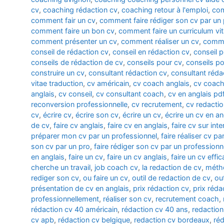
cv
,
coaching rédaction cv
,
coaching retour à l'emploi
,
com
comment fair un cv
,
comment faire rédiger son cv par un 
comment faire un bon cv
,
comment faire un curriculum vi
comment présenter un cv
,
comment réaliser un cv
,
comme
conseil de rédaction cv
,
conseil en rédaction cv
,
conseil 
conseils de rédaction de cv
,
conseils pour cv
,
conseils po
construire un cv
,
consultant rédaction cv
,
consultant réda
vitae traduction
,
cv américain
,
cv coach anglais
,
cv coach
anglais
,
cv conseil
,
cv consultant coach
,
cv en anglais pd
reconversion professionnelle
,
cv recrutement
,
cv redacti
cv
,
écrire cv
,
écrire son cv
,
écrire un cv
,
écrire un cv en an
de cv
,
faire cv anglais
,
faire cv en anglais
,
faire cv sur inte
préparer mon cv par un professionnel
,
faire réaliser cv p
son cv par un pro
,
faire rédiger son cv par un professionn
en anglais
,
faire un cv
,
faire un cv anglais
,
faire un cv effi
cherche un travail
,
job coach cv
,
la redaction de cv
,
métho
rediger son cv
,
ou faire un cv
,
outil de redaction de cv
,
ou
présentation de cv en anglais
,
prix rédaction cv
,
prix réda
professionnellement
,
réaliser son cv
,
recrutement coach
,
rédaction cv 40 américain
,
rédaction cv 40 ans
,
redaction
cv apb
,
rédaction cv belgique
,
redaction cv bordeaux
,
réd