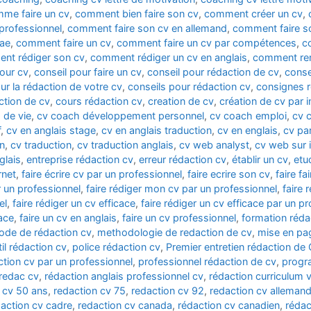
me faire un cv
,
comment bien faire son cv
,
comment créer un cv
,
professionnel
,
comment faire son cv en allemand
,
comment faire so
tae
,
comment faire un cv
,
comment faire un cv par compétences
,
c
nt rédiger son cv
,
comment rédiger un cv en anglais
,
comment rem
pour cv
,
conseil pour faire un cv
,
conseil pour rédaction de cv
,
conse
ur la rédaction de votre cv
,
conseils pour rédaction cv
,
consignes r
ction de cv
,
cours rédaction cv
,
creation de cv
,
création de cv par i
 de vie
,
cv coach développement personnel
,
cv coach emploi
,
cv 
f
,
cv en anglais stage
,
cv en anglais traduction
,
cv en englais
,
cv pa
on
,
cv traduction
,
cv traduction anglais
,
cv web analyst
,
cv web sur i
glais
,
entreprise rédaction cv
,
erreur rédaction cv
,
établir un cv
,
etu
rnet
,
faire écrire cv par un professionnel
,
faire ecrire son cv
,
faire fa
ar un professionnel
,
faire rédiger mon cv par un professionnel
,
faire 
el
,
faire rédiger un cv efficace
,
faire rédiger un cv efficace par un p
cace
,
faire un cv en anglais
,
faire un cv professionnel
,
formation réda
de de rédaction cv
,
methodologie de redaction de cv
,
mise en pa
til rédaction cv
,
police rédaction cv
,
Premier entretien rédaction de 
ction cv par un professionnel
,
professionnel rédaction de cv
,
progr
redac cv
,
rédaction anglais professionnel cv
,
rédaction curriculum v
 cv 50 ans
,
redaction cv 75
,
redaction cv 92
,
redaction cv alleman
action cv cadre
,
redaction cv canada
,
rédaction cv canadien
,
rédac