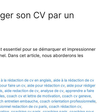
iger son CV par un
st essentiel pour se démarquer et impressionner
nel. Dans cet article, nous aborderons les
 à la rédaction de cv en anglais
,
aide à la rédaction de cv
pour faire un cv
,
aide pour rédaction cv
,
aide pour rédiger
is
,
aide redaction de cv
,
analyse de cv
,
apprendre a faire
les
,
coach cv et lettre de motivation
,
coach cv geneve
,
ch entretien embauche
,
coach orientation professionnelle
,
ionnel redaction de cv.paris
,
coach rédaction cv
,
vation
,
coaching cv paris
,
coaching paris
,
coaching pour