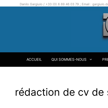
Aller
Danilo Gargiulo / +33 (0) 6 69 46 03 79 ; Email : gargiulo
au
contenu
ACCUEIL
QUI SOMMES-NOUS
PR
rédaction de cv de