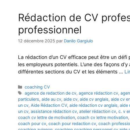
Rédaction de CV profess
professionnel
12 décembre 2025
par
Danilo Gargiulo
La rédaction d’un CV efficace peut être un déf
les employeurs potentiels. L’une des façons d’y 
différentes sections du CV et les éléments …
Li
Catégories
coaching CV
Étiquettes
agence de redaction de cv
,
agence rédaction cv
,
agen
particuliers
,
aide au cv
,
aide cv
,
aide cv anglais
,
aide cv en
un cv
,
Aide Rédaction CV
,
aide rédaction cv anglais
,
aide 
un cv
,
assistance rédaction cv
,
atelier rédaction cv
,
c. v e
coach cv lettre de motivation
,
coach cv lettre motivation
coach pour cv
,
coach pour redaction cv
,
coach professio
coaching avignon
,
coaching coaching personnel cv aide 