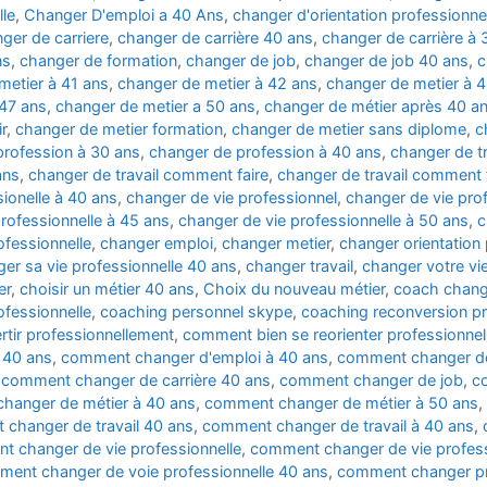
lle
,
Changer D'emploi a 40 Ans
,
changer d'orientation professionne
ger de carriere
,
changer de carrière 40 ans
,
changer de carrière à 
ns
,
changer de formation
,
changer de job
,
changer de job 40 ans
,
c
metier à 41 ans
,
changer de metier à 42 ans
,
changer de metier à 
 47 ans
,
changer de metier a 50 ans
,
changer de métier après 40 a
r
,
changer de metier formation
,
changer de metier sans diplome
,
c
rofession à 30 ans
,
changer de profession à 40 ans
,
changer de tr
ans
,
changer de travail comment faire
,
changer de travail comment 
ionelle à 40 ans
,
changer de vie professionnel
,
changer de vie prof
rofessionnelle à 45 ans
,
changer de vie professionnelle à 50 ans
,
c
ofessionnelle
,
changer emploi
,
changer metier
,
changer orientation 
er sa vie professionnelle 40 ans
,
changer travail
,
changer votre vi
er
,
choisir un métier 40 ans
,
Choix du nouveau métier
,
coach chang
fessionnelle
,
coaching personnel skype
,
coaching reconversion pr
tir professionnellement
,
comment bien se reorienter professionne
 40 ans
,
comment changer d'emploi à 40 ans
,
comment changer d
,
comment changer de carrière 40 ans
,
comment changer de job
,
c
hanger de métier à 40 ans
,
comment changer de métier à 50 ans
,
changer de travail 40 ans
,
comment changer de travail à 40 ans
,
 changer de vie professionnelle
,
comment changer de vie profess
ent changer de voie professionnelle 40 ans
,
comment changer pr