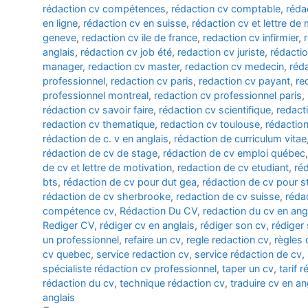
rédaction cv compétences
,
rédaction cv comptable
,
réda
en ligne
,
rédaction cv en suisse
,
rédaction cv et lettre de 
geneve
,
redaction cv ile de france
,
redaction cv infirmier
,
anglais
,
rédaction cv job été
,
redaction cv juriste
,
rédacti
manager
,
redaction cv master
,
redaction cv medecin
,
réda
professionnel
,
redaction cv paris
,
redaction cv payant
,
re
professionnel montreal
,
redaction cv professionnel paris
,
rédaction cv savoir faire
,
rédaction cv scientifique
,
redact
redaction cv thematique
,
redaction cv toulouse
,
rédaction
rédaction de c. v en anglais
,
rédaction de curriculum vitae
rédaction de cv de stage
,
rédaction de cv emploi québec
de cv et lettre de motivation
,
redaction de cv etudiant
,
réd
bts
,
rédaction de cv pour dut gea
,
rédaction de cv pour s
rédaction de cv sherbrooke
,
redaction de cv suisse
,
rédac
compétence cv
,
Rédaction Du CV
,
redaction du cv en ang
Rediger CV
,
rédiger cv en anglais
,
rédiger son cv
,
rédiger
un professionnel
,
refaire un cv
,
regle redaction cv
,
règles 
cv quebec
,
service redaction cv
,
service rédaction de cv
,
spécialiste rédaction cv professionnel
,
taper un cv
,
tarif 
rédaction du cv
,
technique rédaction cv
,
traduire cv en an
anglais