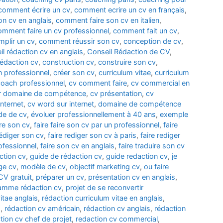
comment écrire un cv
,
comment ecrire un cv en français
,
n cv en anglais
,
comment faire son cv en italien
,
omment faire un cv professionnel
,
comment fait un cv
,
plir un cv
,
comment réussir son cv
,
conception de cv
,
il rédaction cv en anglais
,
Conseil Rédaction de CV
,
édaction cv
,
construction cv
,
construire son cv
,
n professionnel
,
créer son cv
,
curriculum vitae
,
curriculum
coach professionnel
,
cv comment faire
,
cv commercial en
r domaine de compétence
,
cv présentation
,
cv
nternet
,
cv word sur internet
,
domaine de compétence
de de cv
,
évoluer professionnellement à 40 ans
,
exemple
ire son cv
,
faire faire son cv par un professionnel
,
faire
rédiger son cv
,
faire rediger son cv à paris
,
faire rediger
rofessionnel
,
faire son cv en anglais
,
faire traduire son cv
ction cv
,
guide de rédaction cv
,
guide redaction cv
,
je
ge cv
,
modèle de cv
,
objectif marketing cv
,
ou faire
CV gratuit
,
préparer un cv
,
présentation cv en anglais
,
amme rédaction cv
,
projet de se reconvertir
itae anglais
,
rédaction curriculum vitae en anglais
,
d
,
rédaction cv américain
,
rédaction cv anglais
,
rédaction
tion cv chef de projet
,
redaction cv commercial
,