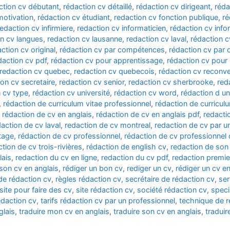
ction cv débutant
,
rédaction cv détaillé
,
rédaction cv dirigeant
,
réda
motivation
,
rédaction cv étudiant
,
redaction cv fonction publique
,
ré
redaction cv infirmiere
,
redaction cv informaticien
,
rédaction cv info
on cv langues
,
redaction cv lausanne
,
redaction cv laval
,
rédaction c
ction cv original
,
rédaction cv par compétences
,
rédaction cv par
daction cv pdf
,
rédaction cv pour apprentissage
,
rédaction cv pour
redaction cv quebec
,
redaction cv quebecois
,
rédaction cv reconve
ion cv secretaire
,
redaction cv senior
,
redaction cv sherbrooke
,
red
 cv type
,
rédaction cv université
,
rédaction cv word
,
rédaction d un
,
rédaction de curriculum vitae professionnel
,
rédaction de curriculu
,
rédaction de cv en anglais
,
rédaction de cv en anglais pdf
,
redacti
action de cv laval
,
redaction de cv montreal
,
redaction de cv par u
tage
,
rédaction de cv professionnel
,
rédaction de cv professionnel
tion de cv trois-rivières
,
rédaction de english cv
,
redaction de son
lais
,
redaction du cv en ligne
,
redaction du cv pdf
,
redaction premie
 son cv en anglais
,
rédiger un bon cv
,
rediger un cv
,
rédiger un cv en
de rédaction cv
,
règles rédaction cv
,
secrétaire de rédaction cv
,
ser
site pour faire des cv
,
site rédaction cv
,
société rédaction cv
,
speci
rédaction cv
,
tarifs rédaction cv par un professionnel
,
technique de r
glais
,
traduire mon cv en anglais
,
traduire son cv en anglais
,
traduir