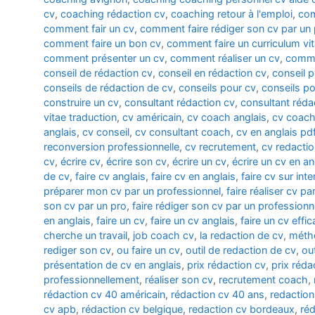
cv
,
coaching rédaction cv
,
coaching retour à l'emploi
,
com
comment fair un cv
,
comment faire rédiger son cv par un 
comment faire un bon cv
,
comment faire un curriculum vi
comment présenter un cv
,
comment réaliser un cv
,
comme
conseil de rédaction cv
,
conseil en rédaction cv
,
conseil 
conseils de rédaction de cv
,
conseils pour cv
,
conseils po
construire un cv
,
consultant rédaction cv
,
consultant réda
vitae traduction
,
cv américain
,
cv coach anglais
,
cv coach
anglais
,
cv conseil
,
cv consultant coach
,
cv en anglais pd
reconversion professionnelle
,
cv recrutement
,
cv redacti
cv
,
écrire cv
,
écrire son cv
,
écrire un cv
,
écrire un cv en an
de cv
,
faire cv anglais
,
faire cv en anglais
,
faire cv sur inte
préparer mon cv par un professionnel
,
faire réaliser cv p
son cv par un pro
,
faire rédiger son cv par un professionn
en anglais
,
faire un cv
,
faire un cv anglais
,
faire un cv effi
cherche un travail
,
job coach cv
,
la redaction de cv
,
métho
rediger son cv
,
ou faire un cv
,
outil de redaction de cv
,
ou
présentation de cv en anglais
,
prix rédaction cv
,
prix réda
professionnellement
,
réaliser son cv
,
recrutement coach
,
rédaction cv 40 américain
,
rédaction cv 40 ans
,
redaction
cv apb
,
rédaction cv belgique
,
redaction cv bordeaux
,
réd