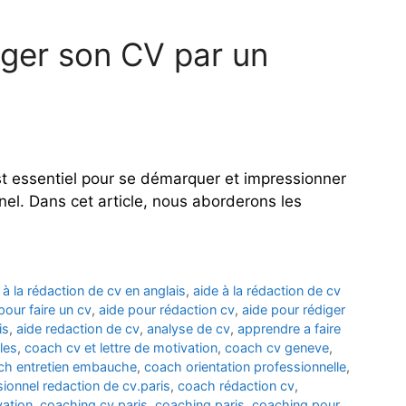
iger son CV par un
st essentiel pour se démarquer et impressionner
nel. Dans cet article, nous aborderons les
 à la rédaction de cv en anglais
,
aide à la rédaction de cv
pour faire un cv
,
aide pour rédaction cv
,
aide pour rédiger
is
,
aide redaction de cv
,
analyse de cv
,
apprendre a faire
les
,
coach cv et lettre de motivation
,
coach cv geneve
,
ch entretien embauche
,
coach orientation professionnelle
,
ionnel redaction de cv.paris
,
coach rédaction cv
,
vation
,
coaching cv paris
,
coaching paris
,
coaching pour