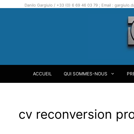
Aller
Danilo Gargiulo / +33 (0) 6 69 46 03 79 ; Email : gargiulo
au
contenu
ACCUEIL
QUI SOMMES-NOUS
PR
cv reconversion pro