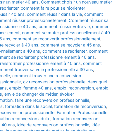
ir un métier 40 ans
,
Comment choisir un nouveau métier
réorienter
,
comment faire pour se réorienter
ussir 40 ans
,
comment réussir dans la vie
,
comment
ment réussir professionnellement
,
Comment réussir sa
essionnelle 40 ans
,
comment réussir votre vie
,
comment
nnellement
,
comment se muter professionnellement à 40
5 ans
,
comment se reconvertir professionnellement
,
e recycler à 40 ans
,
comment se recycler a 45 ans
,
onnellement à 40 ans
,
comment se réorienter
,
comment
ent se réorienter professionnellement à 40 ans
,
ransformer professionnellement à 40 ans
,
comment
mment trouver sa voie professionnelle à 30 ans
,
nelle
,
comment trouver une reconversion
essionnelle
,
cv reconversion professionnelle
,
dans quel
 ans
,
emploi femme 40 ans
,
emploi reconversion
,
emploi
s
,
envie de changer de métier
,
évoluer
rmation
,
faire une reconversion professionnelle
,
ns
,
formation dans le social
,
formation de reconversion
,
econversion professionnelle
,
Formation Professionnelle
ation reconversion adulte
,
formation reconversion
à 40 ans
,
idée de reconversion professionnelle
,
idée
ns
,
je souhaite changer de métier
,
je souhaite me