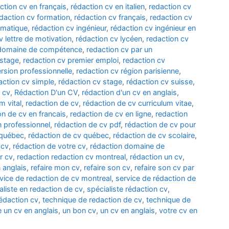
ction cv en français
,
rédaction cv en italien
,
redaction cv
daction cv formation
,
rédaction cv français
,
redaction cv
rmatique
,
rédaction cv ingénieur
,
rédaction cv ingénieur en
v lettre de motivation
,
rédaction cv lycéen
,
redaction cv
 domaine de compétence
,
redaction cv par un
 stage
,
redaction cv premier emploi
,
redaction cv
rsion professionnelle
,
redaction cv région parisienne
,
action cv simple
,
rédaction cv stage
,
rédaction cv suisse
,
 cv
,
Rédaction D'un CV
,
rédaction d'un cv en anglais
,
m vital
,
redaction de cv
,
rédaction de cv curriculum vitae
,
on de cv en francais
,
redaction de cv en ligne
,
redaction
n professionnel
,
rédaction de cv pdf
,
rédaction de cv pour
 québec
,
rédaction de cv québec
,
rédaction de cv scolaire
,
 cv
,
rédaction de votre cv
,
rédaction domaine de
r cv
,
redaction redaction cv montreal
,
rédaction un cv
,
 anglais
,
refaire mon cv
,
refaire son cv
,
refaire son cv par
vice de redaction de cv montreal
,
service de rédaction de
aliste en redaction de cv
,
spécialiste rédaction cv
,
édaction cv
,
technique de redaction de cv
,
technique de
e un cv en anglais
,
un bon cv
,
un cv en anglais
,
votre cv en