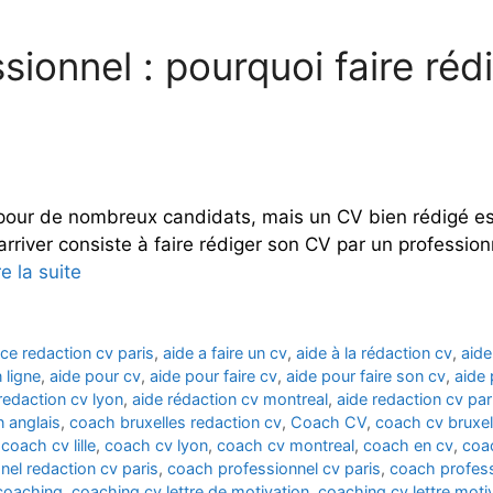
ionnel : pourquoi faire réd
i pour de nombreux candidats, mais un CV bien rédigé e
arriver consiste à faire rédiger son CV par un profession
re la suite
ce redaction cv paris
,
aide a faire un cv
,
aide à la rédaction cv
,
aide
 ligne
,
aide pour cv
,
aide pour faire cv
,
aide pour faire son cv
,
aide 
redaction cv lyon
,
aide rédaction cv montreal
,
aide redaction cv par
n anglais
,
coach bruxelles redaction cv
,
Coach CV
,
coach cv bruxel
,
coach cv lille
,
coach cv lyon
,
coach cv montreal
,
coach en cv
,
coa
nel redaction cv paris
,
coach professionnel cv paris
,
coach profess
coaching
,
coaching cv lettre de motivation
,
coaching cv lettre moti