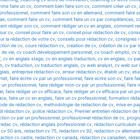
me faire un cv
,
comment bien faire son cv
,
comment créer un cv
,
professionnel
,
comment faire son cv en allemand
,
comment faire so
tae
,
comment faire un cv
,
comment faire un cv par compétences
,
c
nt rédiger son cv
,
comment rédiger un cv en anglais
,
comment rem
pour cv
,
conseil pour faire un cv
,
conseil pour rédaction de cv
,
conse
ur la rédaction de votre cv
,
conseils pour rédaction cv
,
consignes r
ction de cv
,
cours rédaction cv
,
creation de cv
,
création de cv par i
 de vie
,
cv coach développement personnel
,
cv coach emploi
,
cv 
f
,
cv en anglais stage
,
cv en anglais traduction
,
cv en englais
,
cv pa
on
,
cv traduction
,
cv traduction anglais
,
cv web analyst
,
cv web sur i
glais
,
entreprise rédaction cv
,
erreur rédaction cv
,
établir un cv
,
etu
rnet
,
faire écrire cv par un professionnel
,
faire ecrire son cv
,
faire fa
ar un professionnel
,
faire rédiger mon cv par un professionnel
,
faire 
el
,
faire rédiger un cv efficace
,
faire rédiger un cv efficace par un p
cace
,
faire un cv en anglais
,
faire un cv professionnel
,
formation réda
de de rédaction cv
,
methodologie de redaction de cv
,
mise en pa
til rédaction cv
,
police rédaction cv
,
Premier entretien rédaction de 
ction cv par un professionnel
,
professionnel rédaction de cv
,
progr
redac cv
,
rédaction anglais professionnel cv
,
rédaction curriculum v
 cv 50 ans
,
redaction cv 75
,
redaction cv 92
,
redaction cv alleman
action cv cadre
,
redaction cv canada
,
rédaction cv canadien
,
rédac