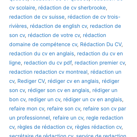
cv scolaire
,
rédaction de cv sherbrooke
,
redaction de cv suisse
,
rédaction de cv trois-
rivières
,
rédaction de english cv
,
redaction de
son cv
,
rédaction de votre cv
,
rédaction
domaine de compétence cv
,
Rédaction Du CV
,
redaction du cv en anglais
,
redaction du cv en
ligne
,
redaction du cv pdf
,
redaction premier cv
,
redaction redaction cv montreal
,
rédaction un
cv
,
Rediger CV
,
rédiger cv en anglais
,
rédiger
son cv
,
rédiger son cv en anglais
,
rédiger un
bon cv
,
rediger un cv
,
rédiger un cv en anglais
,
refaire mon cv
,
refaire son cv
,
refaire son cv par
un professionnel
,
refaire un cv
,
regle redaction
cv
,
règles de rédaction cv
,
règles rédaction cv
,
secrétaire de rédaction cv
,
service de redaction