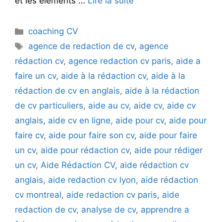
et les éléments …
Lire la suite
Catégories
coaching CV
Étiquettes
agence de redaction de cv
,
agence
rédaction cv
,
agence redaction cv paris
,
aide a
faire un cv
,
aide à la rédaction cv
,
aide à la
rédaction de cv en anglais
,
aide à la rédaction
de cv particuliers
,
aide au cv
,
aide cv
,
aide cv
anglais
,
aide cv en ligne
,
aide pour cv
,
aide pour
faire cv
,
aide pour faire son cv
,
aide pour faire
un cv
,
aide pour rédaction cv
,
aide pour rédiger
un cv
,
Aide Rédaction CV
,
aide rédaction cv
anglais
,
aide redaction cv lyon
,
aide rédaction
cv montreal
,
aide redaction cv paris
,
aide
redaction de cv
,
analyse de cv
,
apprendre a