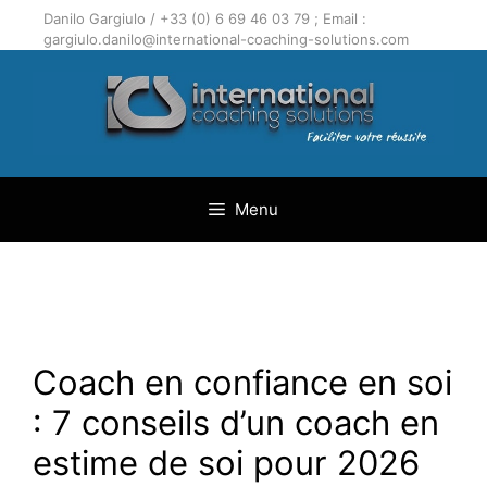
Aller
Danilo Gargiulo / +33 (0) 6 69 46 03 79 ; Email :
au
gargiulo.danilo@international-coaching-solutions.com
contenu
Menu
Coach en confiance en soi
: 7 conseils d’un coach en
estime de soi pour 2026