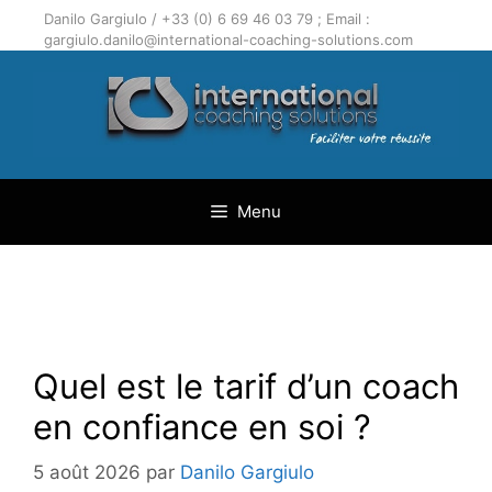
Aller
Danilo Gargiulo / +33 (0) 6 69 46 03 79 ; Email :
au
gargiulo.danilo@international-coaching-solutions.com
contenu
Menu
Quel est le tarif d’un coach
en confiance en soi ?
5 août 2026
par
Danilo Gargiulo