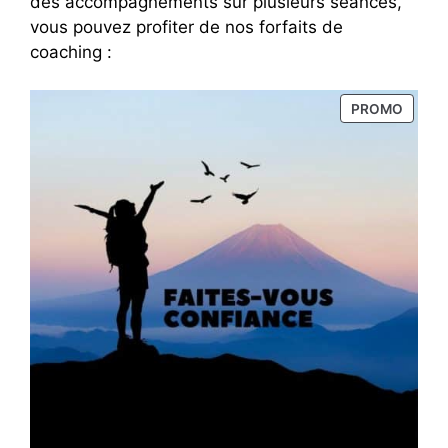
des accompagnements sur plusieurs séances,
vous pouvez profiter de nos forfaits de
coaching :
PRODU
PROMO
EN
PROM