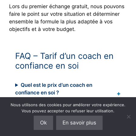
Lors du premier échange gratuit, nous pouvons
faire le point sur votre situation et déterminer
ensemble la formule la plus adaptée à vos
objectifs et à votre budget.
FAQ – Tarif d’un coach en
confiance en soi
Quel est le prix d’un coach en
confiance en soi ?
Nous utilisons des cookies pour améliorer votre expérience.
Les forfaits de coaching sont-ils plus
Vous pouvez accepter ou refuser leur utilisation.
avantageux ?
Ok
En savoir plus
Pourquoi les tarifs des coachs en