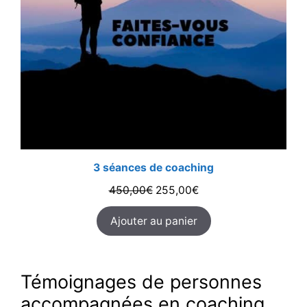
3 séances de coaching
Le
Le
450,00
€
255,00
€
prix
prix
Ajouter au panier
initial
actuel
était :
est :
450,00€.
255,00€.
Témoignages de personnes
accompagnées en coaching