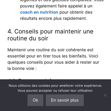
pouvez également faire appelel à un
coach en nutrition
pour obtenir des
résultats encore plus rapidement.
4. Conseils pour maintenir une
routine du soir
Maintenir une routine du soir cohérente est
essentiel pour en tirer tous les bienfaits. Voici
quelques conseils pour vous aider à rester sur
la bonne voie :
4.1. Rester cohérent
Nous utilisons des cookies pour améliorer votre expérience.
Vous pouvez accepter ou refuser leur utilisation.
La cohérence est le mot-clé pour maintenir une
routine du soir efficace. Essayez de vous en
Ok
En savoir plus
tenir à votre routine chaque soir, même pendant