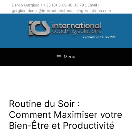
Aller
Danilo Gargiulo / +33 (0) 6 69 46 03 79 ; Email :
au
gargiulo.danilo@international-coaching-solutions.com
contenu
Menu
Routine du Soir :
Comment Maximiser votre
Bien-Être et Productivité