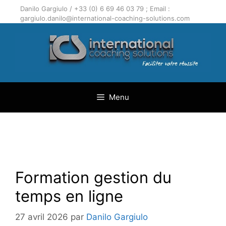
Aller
Danilo Gargiulo / +33 (0) 6 69 46 03 79 ; Email :
au
gargiulo.danilo@international-coaching-solutions.com
contenu
Menu
Formation gestion du
temps en ligne
27 avril 2026
par
Danilo Gargiulo