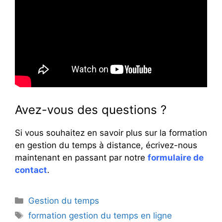
Avez-vous des questions ?
Si vous souhaitez en savoir plus sur la formation
en gestion du temps à distance, écrivez-nous
maintenant en passant par notre
formulaire de
contact
.
Catégories
Gestion du temps
Étiquettes
formation gestion du temps en ligne