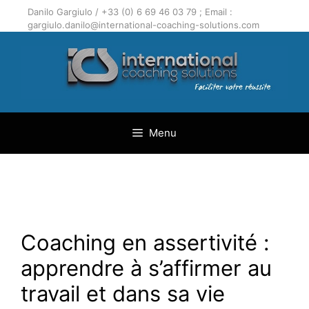
Aller
Danilo Gargiulo / +33 (0) 6 69 46 03 79 ; Email :
au
gargiulo.danilo@international-coaching-solutions.com
contenu
Menu
Coaching en assertivité :
apprendre à s’affirmer au
travail et dans sa vie