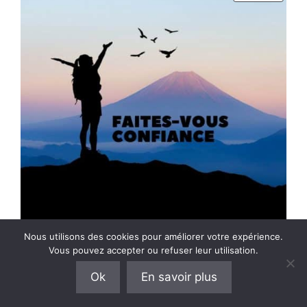
EN
PROM
Nous utilisons des cookies pour améliorer votre expérience.
Vous pouvez accepter ou refuser leur utilisation.
3 séances de coaching
Ok
En savoir plus
Le
Le
450,00
€
255,00
€
prix
prix