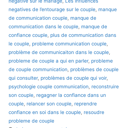
negative sur le mariage
,
Les influences
negatives de l’entourage sur le couple
,
manque
de communication couple
,
manque de
communication dans le couple
,
manque de
confiance couple
,
plus de communication dans
le couple
,
probleme communication couple
,
problème de communicaiton dans le couple
,
probleme de couple a qui en parler
,
probleme
de couple communication
,
problèmes de couple
qui consulter
,
problèmes de couple qui voir
,
psychologie couple communication
,
reconstruire
son couple
,
regagner la confiance dans un
couple
,
relancer son couple
,
reprendre
confiance en soi dans le couple
,
resoudre
probleme de couple