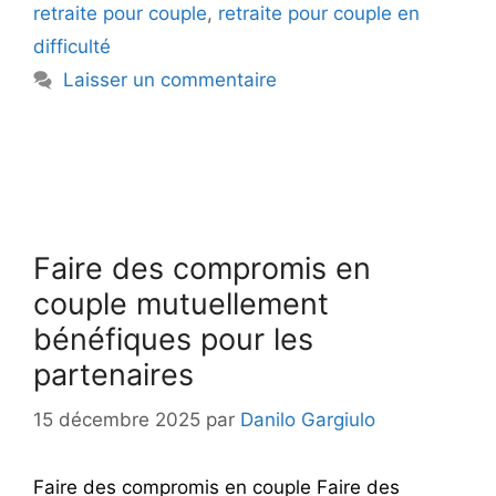
retraite pour couple
,
retraite pour couple en
difficulté
Laisser un commentaire
Faire des compromis en
couple mutuellement
bénéfiques pour les
partenaires
15 décembre 2025
par
Danilo Gargiulo
Faire des compromis en couple Faire des