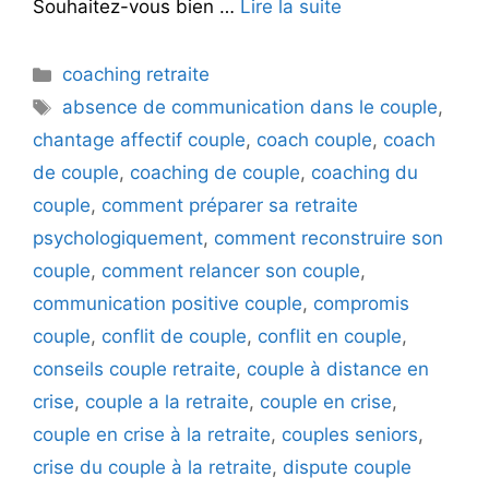
Souhaitez-vous bien …
Lire la suite
Catégories
coaching retraite
Étiquettes
absence de communication dans le couple
,
chantage affectif couple
,
coach couple
,
coach
de couple
,
coaching de couple
,
coaching du
couple
,
comment préparer sa retraite
psychologiquement
,
comment reconstruire son
couple
,
comment relancer son couple
,
communication positive couple
,
compromis
couple
,
conflit de couple
,
conflit en couple
,
conseils couple retraite
,
couple à distance en
crise
,
couple a la retraite
,
couple en crise
,
couple en crise à la retraite
,
couples seniors
,
crise du couple à la retraite
,
dispute couple