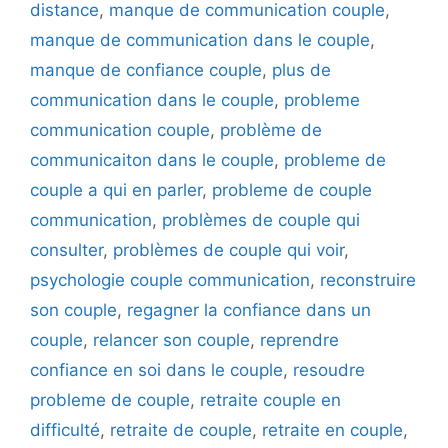
distance
,
manque de communication couple
,
manque de communication dans le couple
,
manque de confiance couple
,
plus de
communication dans le couple
,
probleme
communication couple
,
problème de
communicaiton dans le couple
,
probleme de
couple a qui en parler
,
probleme de couple
communication
,
problèmes de couple qui
consulter
,
problèmes de couple qui voir
,
psychologie couple communication
,
reconstruire
son couple
,
regagner la confiance dans un
couple
,
relancer son couple
,
reprendre
confiance en soi dans le couple
,
resoudre
probleme de couple
,
retraite couple en
difficulté
,
retraite de couple
,
retraite en couple
,