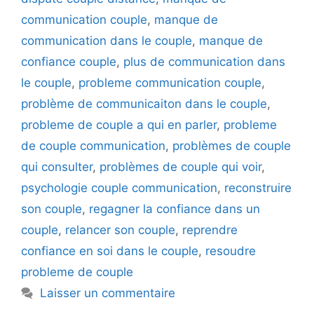
communication couple
,
manque de
communication dans le couple
,
manque de
confiance couple
,
plus de communication dans
le couple
,
probleme communication couple
,
problème de communicaiton dans le couple
,
probleme de couple a qui en parler
,
probleme
de couple communication
,
problèmes de couple
qui consulter
,
problèmes de couple qui voir
,
psychologie couple communication
,
reconstruire
son couple
,
regagner la confiance dans un
couple
,
relancer son couple
,
reprendre
confiance en soi dans le couple
,
resoudre
probleme de couple
Laisser un commentaire