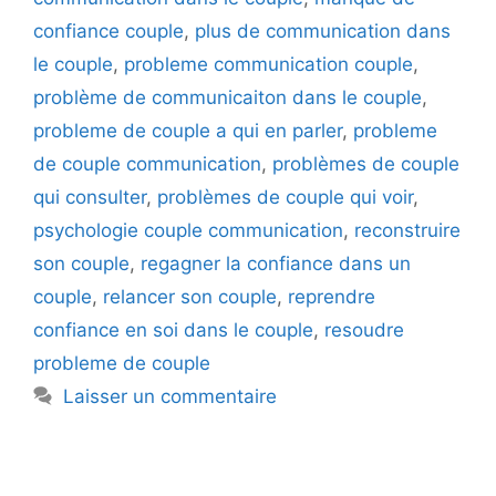
confiance couple
,
plus de communication dans
le couple
,
probleme communication couple
,
problème de communicaiton dans le couple
,
probleme de couple a qui en parler
,
probleme
de couple communication
,
problèmes de couple
qui consulter
,
problèmes de couple qui voir
,
psychologie couple communication
,
reconstruire
son couple
,
regagner la confiance dans un
couple
,
relancer son couple
,
reprendre
confiance en soi dans le couple
,
resoudre
probleme de couple
Laisser un commentaire