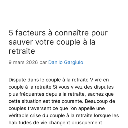
5 facteurs à connaître pour
sauver votre couple à la
retraite
9 mars 2026
par
Danilo Gargiulo
Dispute dans le couple à la retraite Vivre en
couple à la retraite Si vous vivez des disputes
plus fréquentes depuis la retraite, sachez que
cette situation est très courante. Beaucoup de
couples traversent ce que l’on appelle une
véritable crise du couple à la retraite lorsque les
habitudes de vie changent brusquement.