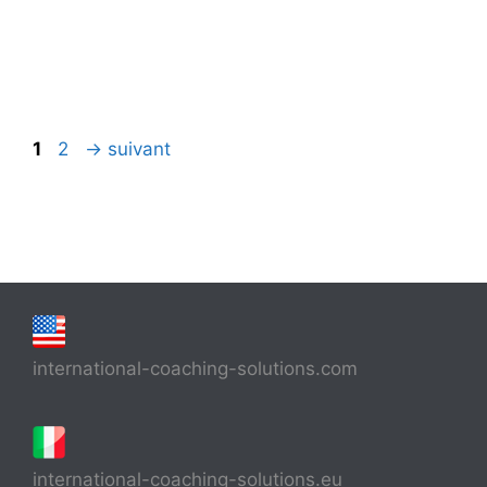
Page
Page
1
2
→
suivant
international-coaching-solutions.com
international-coaching-solutions.eu