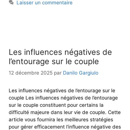
Laisser un commentaire
Les influences négatives de
l’entourage sur le couple
12 décembre 2025
par
Danilo Gargiulo
Les influences négatives de l’entourage sur le
couple Les influences négatives de l’entourage
sur le couple constituent pour certains la
difficulté majeure dans leur vie de couple. Cette
article vous fournira les meilleures stratégies
pour gérer efficacement l’influence négative des