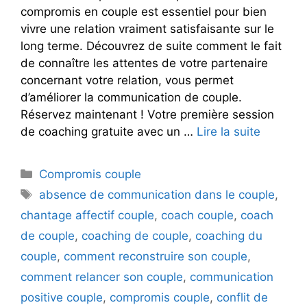
compromis en couple est essentiel pour bien
vivre une relation vraiment satisfaisante sur le
long terme. Découvrez de suite comment le fait
de connaître les attentes de votre partenaire
concernant votre relation, vous permet
d’améliorer la communication de couple.
Réservez maintenant ! Votre première session
de coaching gratuite avec un …
Lire la suite
Catégories
Compromis couple
Étiquettes
absence de communication dans le couple
,
chantage affectif couple
,
coach couple
,
coach
de couple
,
coaching de couple
,
coaching du
couple
,
comment reconstruire son couple
,
comment relancer son couple
,
communication
positive couple
,
compromis couple
,
conflit de