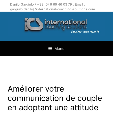
Aller
Danilo Gargiulo / +33 (0) 6 69 46 03 79 ; Email :
au
gargiulo.danilo@international-coaching-solutions.com
contenu
Menu
Améliorer votre
communication de couple
en adoptant une attitude