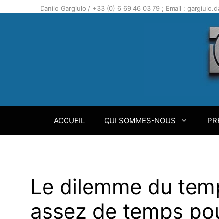
Aller
Danilo Gargiulo / +33 (0) 6 69 46 03 79 ; Email : gargiulo
au
contenu
ACCUEIL
QUI SOMMES-NOUS
PR
Le dilemme du temps
assez de temps pou