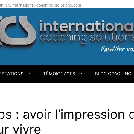
.danilo@international-coaching-solutions.com
ESTATIONS
TÉMOIGNAGES
BLOG COACHING
 : avoir l’impression 
r vivre