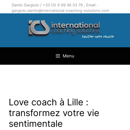
Aller
Danilo Gargiulo / +33 (0) 6 69 46 03 79 ; Email :
au
gargiulo.danilo@international-coaching-solutions.com
contenu
Menu
Love coach à Lille :
transformez votre vie
sentimentale