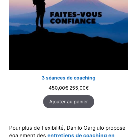
3 séances de coaching
Le
Le
450,00
€
255,00
€
prix
prix
Ajouter au panier
initial
actuel
était :
est :
450,00€.
255,00€.
Pour plus de flexibilité, Danilo Gargiulo propose
également des
entretiens de coaching en