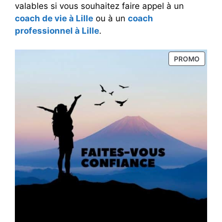
valables si vous souhaitez faire appel à un
coach de vie à Lille
ou à un
coach
professionnel à Lille
.
PRODU
PROMO
EN
PROM