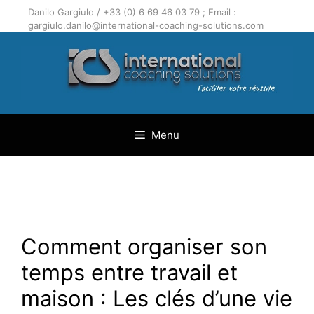
Aller
Danilo Gargiulo / +33 (0) 6 69 46 03 79 ; Email :
au
gargiulo.danilo@international-coaching-solutions.com
contenu
Menu
Comment organiser son
temps entre travail et
maison : Les clés d’une vie