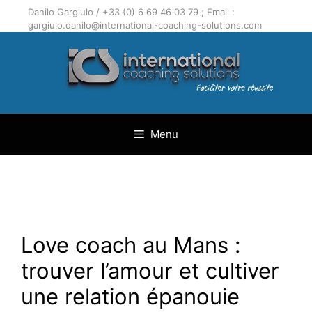
Aller
Danilo Gargiulo / +33 (0) 6 69 46 03 79 ; Email :
au
gargiulo.danilo@international-coaching-solutions.com
contenu
Menu
Love coach au Mans :
trouver l’amour et cultiver
une relation épanouie