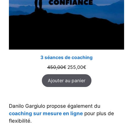
3 séances de coaching
Le
Le
450,00
€
255,00
€
prix
prix
Ajouter au panier
initial
actuel
était :
est :
450,00€.
255,00€.
Danilo Gargiulo propose également du
coaching sur mesure en ligne
pour plus de
flexibilité.