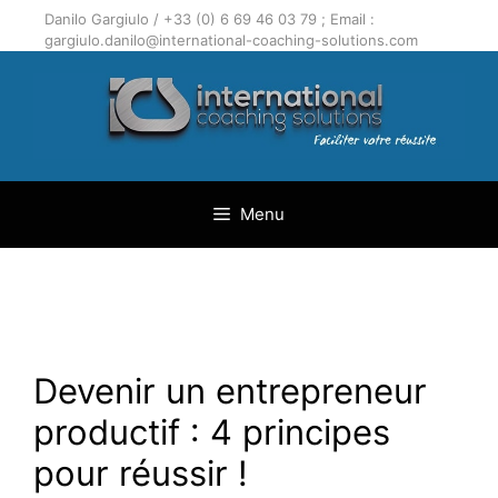
Aller
Danilo Gargiulo / +33 (0) 6 69 46 03 79 ; Email :
au
gargiulo.danilo@international-coaching-solutions.com
contenu
Menu
Devenir un entrepreneur
productif : 4 principes
pour réussir !